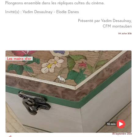
Plongeons ensemble dans les répliques cultes du cinéma.
Invité(s) : Vadim Desaulnay - Elodie Danes
Présenté par Vadim Desaulnay,
CFM montauban
04 Juillet 2026
Les mains d’or
10 min
05 Septembre 2026