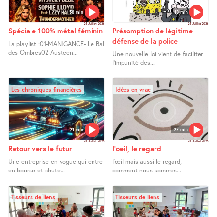
58 min
13 min
24 Juillet 2026
24 Juillet 2026
Spéciale 100% métal féminin
Présomption de légitime
défense de la police
La playlist :01-MANIGANCE- Le Bal
des Ombres02-Austeen...
Une nouvelle loi vient de faciliter
l’impunité des...
Les chroniques financières
Idées en vrac
21 min
27 min
23 Juillet 2026
23 Juillet 2026
Retour vers le futur
l’oeil, le regard
Une entreprise en vogue qui entre
l’œil mais aussi le regard,
en bourse et chute...
comment nous sommes...
Tisseurs de liens
Tisseurs de liens