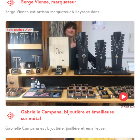
Serge Vienne, marqueteur
Serge Vienne est artisan marqueteur à Rayssac dans...
Les mains d’or
13 min
29 Août 2026
Gabrielle Campana, bijoutière et émailleuse
sur métal
Gabrielle Campana est bijoutière, joaillère et émailleuse...