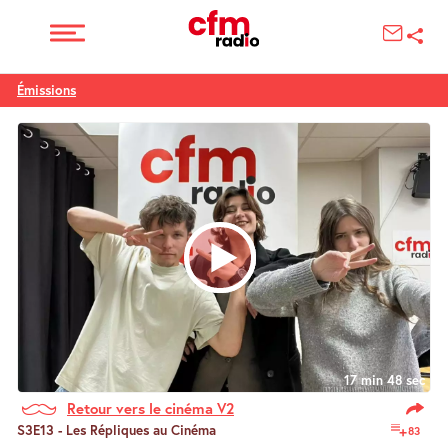
Émissions
17 min 48 sec
Retour vers le cinéma V2
S3E13 - Les Répliques au Cinéma
83