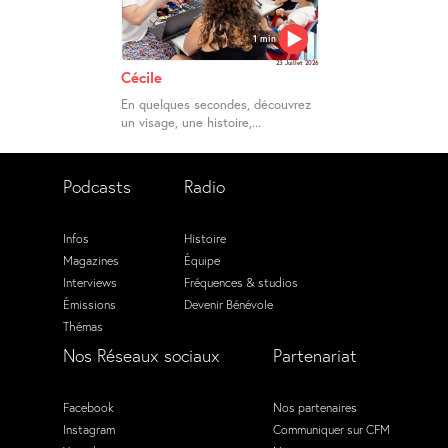
1 min
23 Juillet 2026
Cécile
En quelques secondes, découvrez
un visage, une histoire,...
Podcasts
Radio
Infos
Histoire
Magazines
Équipe
Interviews
Fréquences & studios
Émissions
Devenir Bénévole
Thémas
Nos Réseaux sociaux
Partenariat
Facebook
Nos partenaires
Instagram
Communiquer sur CFM