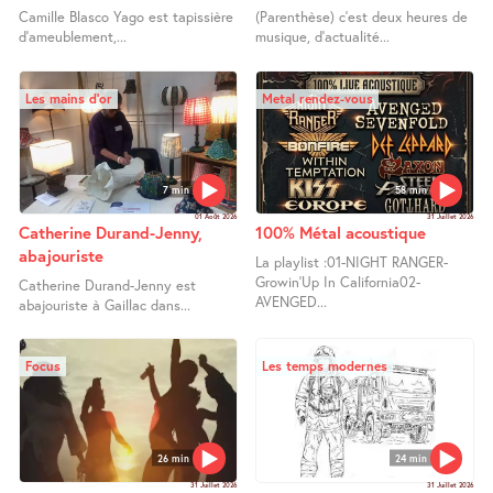
Camille Blasco Yago est tapissière
(Parenthèse) c’est deux heures de
d’ameublement,...
musique, d’actualité...
Les mains d’or
Metal rendez-vous
7 min
58 min
01 Août 2026
31 Juillet 2026
Catherine Durand-Jenny,
100% Métal acoustique
abajouriste
La playlist :01-NIGHT RANGER-
Growin’Up In California02-
Catherine Durand-Jenny est
AVENGED...
abajouriste à Gaillac dans...
Focus
Les temps modernes
26 min
24 min
31 Juillet 2026
31 Juillet 2026