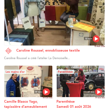
10 min
15 Août 2026
Caroline Roussel, ennoblisseuse textile
Caroline Roussel a créé l’atelier La Demoiselle...
Les mains d’or
Parenthèse
11 min
1 h 60 min
08 Août 2026
01 Août 2026
Camille Blasco Yago,
Parenthèse
tapissière d’ameublement
Samedi 01 août 2026