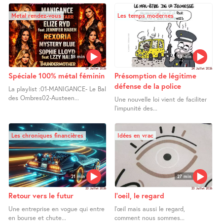
Metal rendez-vous
Les temps modernes
58 min
13 min
24 Juillet 2026
24 Juillet 2026
Spéciale 100% métal féminin
Présomption de légitime
défense de la police
La playlist :01-MANIGANCE- Le Bal
des Ombres02-Austeen...
Une nouvelle loi vient de faciliter
l’impunité des...
Les chroniques financières
Idées en vrac
21 min
27 min
23 Juillet 2026
23 Juillet 2026
Retour vers le futur
l’oeil, le regard
Une entreprise en vogue qui entre
l’œil mais aussi le regard,
en bourse et chute...
comment nous sommes...