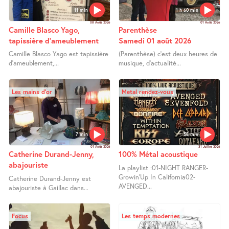
11 min
1 h 60 min
08 Août 2026
01 Août 2026
Camille Blasco Yago,
Parenthèse
tapissière d’ameublement
Samedi 01 août 2026
Camille Blasco Yago est tapissière
(Parenthèse) c’est deux heures de
d’ameublement,...
musique, d’actualité...
Les mains d’or
Metal rendez-vous
7 min
58 min
01 Août 2026
31 Juillet 2026
Catherine Durand-Jenny,
100% Métal acoustique
abajouriste
La playlist :01-NIGHT RANGER-
Growin’Up In California02-
Catherine Durand-Jenny est
AVENGED...
abajouriste à Gaillac dans...
Focus
Les temps modernes