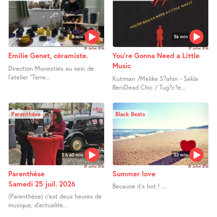
8 min
56 min
28 Juillet 2026
27 Juillet 2026
Emilie Genet, céramiste.
You’re Gonna Need a Little
Music
Direction Monestiés au sein de
l’atelier "Terre...
Kutiman /Melike S?ahin - Sakla
BeniDead Chic / Tug?c?e...
Parenthèse
Black Beats
1 h 60 min
53 min
25 Juillet 2026
25 Juillet 2026
Parenthèse
Summer love
Samedi 25 juil. 2026
Because it’s hot ! ...
(Parenthèse) c’est deux heures de
musique, d’actualité...