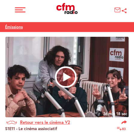
Émissions
36 min 18 sec
Retour vers le cinéma V2
S1E11 - Le cinéma assiociatif
83