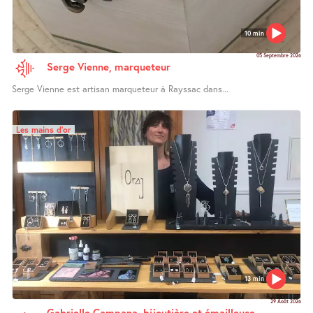
10 min
05 Septembre 2026
Serge Vienne, marqueteur
Serge Vienne est artisan marqueteur à Rayssac dans...
Les mains d’or
13 min
29 Août 2026
Gabrielle Campana, bijoutière et émailleuse