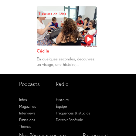
Tisseurs de liens
1 min
23 Juillet 2026
Cécile
En quelques secondes, découvrez
un visage, une histoire,...
Podcasts
Radio
Infos
Histoire
Magazines
Équipe
Interviews
Fréquences & studios
Émissions
Devenir Bénévole
Thémas
Nos Réseaux sociaux
Partenariat