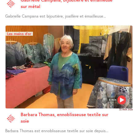
sur métal
Gabrielle Campana est bijoutière, joaillère et émailleuse...
Les mains d’or
6 min
22 Août 2026
Barbara Thomas, ennoblisseuse textile sur
soie
Barbara Thomas est ennoblisseuse textile sur soie depuis...