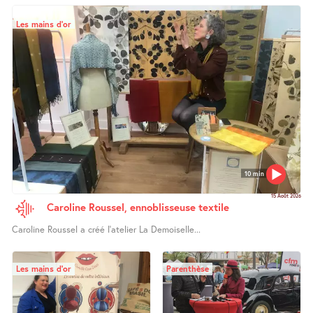
Les mains d’or
10 min
15 Août 2026
Caroline Roussel, ennoblisseuse textile
Caroline Roussel a créé l’atelier La Demoiselle...
Les mains d’or
Parenthèse