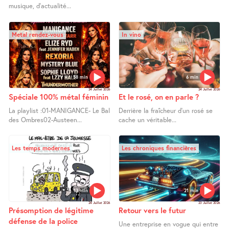
musique, d’actualité...
Metal rendez-vous
In vino
58 min
6 min
24 Juillet 2026
24 Juillet 2026
Spéciale 100% métal féminin
Et le rosé, on en parle ?
La playlist :01-MANIGANCE- Le Bal
Derrière la fraîcheur d’un rosé se
des Ombres02-Austeen...
cache un véritable...
Les temps modernes
Les chroniques financières
13 min
21 min
24 Juillet 2026
23 Juillet 2026
Présomption de légitime
Retour vers le futur
défense de la police
Une entreprise en vogue qui entre