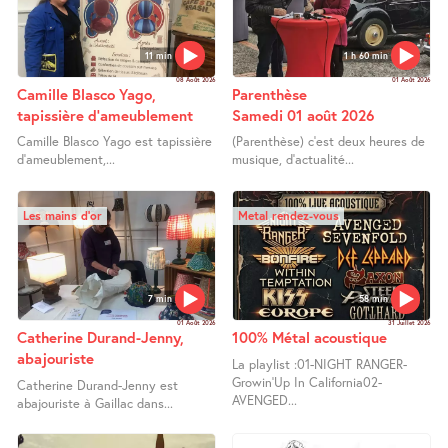
11 min
1 h 60 min
08 Août 2026
01 Août 2026
Camille Blasco Yago,
Parenthèse
tapissière d’ameublement
Samedi 01 août 2026
Camille Blasco Yago est tapissière
(Parenthèse) c’est deux heures de
d’ameublement,...
musique, d’actualité...
Les mains d’or
Metal rendez-vous
7 min
58 min
01 Août 2026
31 Juillet 2026
Catherine Durand-Jenny,
100% Métal acoustique
abajouriste
La playlist :01-NIGHT RANGER-
Growin’Up In California02-
Catherine Durand-Jenny est
AVENGED...
abajouriste à Gaillac dans...