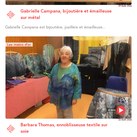
29 Août 2026
Gabrielle Campana, bijoutière et émailleuse
sur métal
Gabrielle Campana est bijoutière, joaillère et émailleuse...
Les mains d’or
6 min
22 Août 2026
Barbara Thomas, ennoblisseuse textile sur
soie