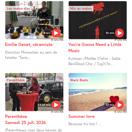
Les mains d’or
Mix au matos
8 min
56 min
28 Juillet 2026
27 Juillet 2026
Emilie Genet, céramiste.
You’re Gonna Need a Little
Music
Direction Monestiés au sein de
l’atelier "Terre...
Kutiman /Melike S?ahin - Sakla
BeniDead Chic / Tug?c?e...
Parenthèse
Black Beats
1 h 60 min
53 min
25 Juillet 2026
25 Juillet 2026
Parenthèse
Summer love
Samedi 25 juil. 2026
Because it’s hot ! ...
(Parenthèse) c’est deux heures de