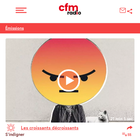
Émissions
21 min 1 sec
Les croissants décroissants
S’indigner
55