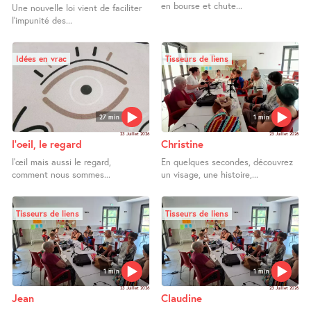
en bourse et chute...
Une nouvelle loi vient de faciliter
l’impunité des...
Idées en vrac
Tisseurs de liens
27 min
1 min
23 Juillet 2026
23 Juillet 2026
l’oeil, le regard
Christine
l’œil mais aussi le regard,
En quelques secondes, découvrez
comment nous sommes...
un visage, une histoire,...
Tisseurs de liens
Tisseurs de liens
1 min
1 min
23 Juillet 2026
23 Juillet 2026
Jean
Claudine