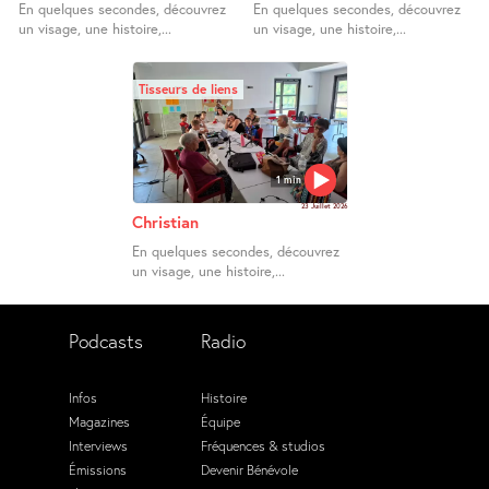
En quelques secondes, découvrez
En quelques secondes, découvrez
un visage, une histoire,...
un visage, une histoire,...
Tisseurs de liens
1 min
23 Juillet 2026
Christian
En quelques secondes, découvrez
un visage, une histoire,...
Podcasts
Radio
Infos
Histoire
Magazines
Équipe
Interviews
Fréquences & studios
Émissions
Devenir Bénévole