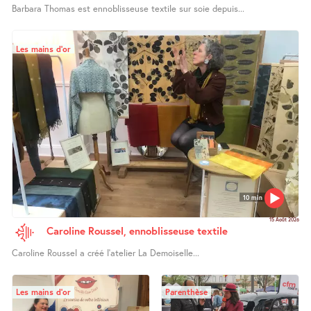
Barbara Thomas est ennoblisseuse textile sur soie depuis...
Les mains d’or
10 min
15 Août 2026
Caroline Roussel, ennoblisseuse textile
Caroline Roussel a créé l’atelier La Demoiselle...
Les mains d’or
Parenthèse