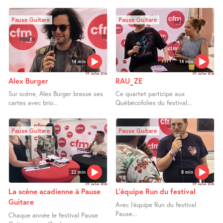
Pause Guitare
Pause Guitare
14 min
14 min
09 Juillet 2026
09 Juillet 2026
Alex Burger
RAU_ZE
Sur scène, Alex Burger brasse ses
Ce quartet participe aux
cartes avec brio...
Québécofolies du festival...
Pause Guitare
Pause Guitare
22 min
8 min
09 Juillet 2026
09 Juillet 2026
La scène acadienne à Pause
L’équipe Run du festival
Guitare
Avec l’équipe Run du festival
Pause...
Chaque année le festival Pause