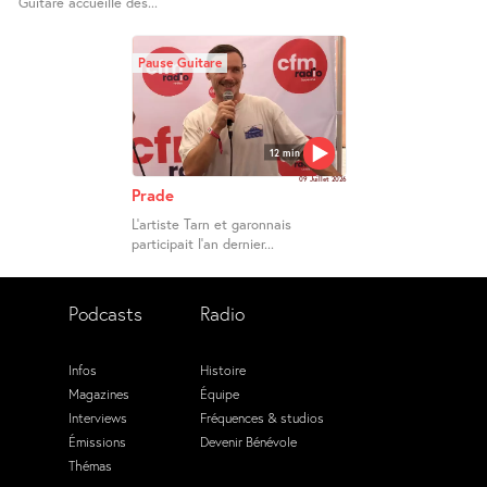
Guitare accueille des...
Pause Guitare
12 min
09 Juillet 2026
Prade
L’artiste Tarn et garonnais
participait l’an dernier...
Podcasts
Radio
Infos
Histoire
Magazines
Équipe
Interviews
Fréquences & studios
Émissions
Devenir Bénévole
Thémas