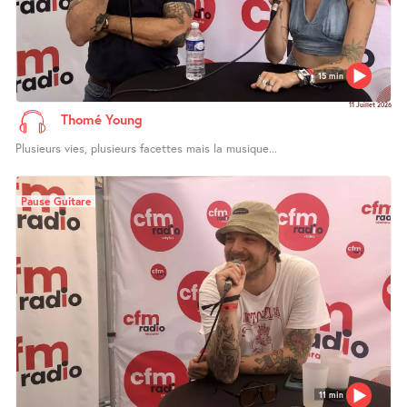
15 min
11 Juillet 2026
Thomé Young
Plusieurs vies, plusieurs facettes mais la musique...
Pause Guitare
11 min