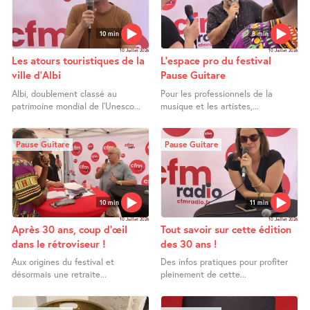
10 min
8 min
10 Juillet 2026
10 Juillet 2026
Les atours touristiques de la
L’espace pro du festival
ville d’Albi
Pause Guitare
Albi, doublement classé au
Pour les professionnels de la
patrimoine mondial de l’Unesco...
musique et les artistes,...
Pause Guitare
Pause Guitare
10 min
11 min
10 Juillet 2026
10 Juillet 2026
Après 30 ans, coup d’œil
Tout savoir sur cette édition
dans le rétroviseur !
des 30 ans !
Aux origines du festival et
Des infos pratiques pour profiter
désormais une retraite...
pleinement de cette...