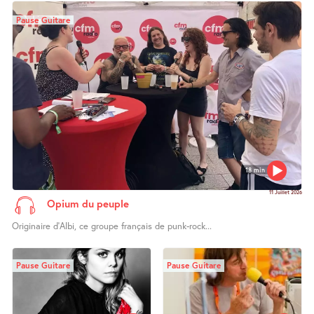
Pause Guitare
18 min
11 Juillet 2026
Opium du peuple
Originaire d’Albi, ce groupe français de punk-rock...
Pause Guitare
Pause Guitare