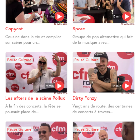
11 min
15 min
10 Juillet 2026
10 Juillet 2026
Copycat
Spore
Cousine dans la vie et complice
Groupe de pop alternative qui fait
sur scène pour un...
de la musique avec...
Pause Guitare
Pause Guitare
9 min
14 min
10 Juillet 2026
10 Juillet 2026
Les afters de la scène Pollux
Dirty Fonzy
A la fin des concerts, la fête se
Vingt ans de route, des centaines
poursuit place de...
de concerts à travers...
Pause Guitare
Pause Guitare