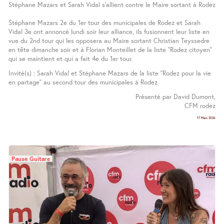
Stéphane Mazars et Sarah Vidal s’allient contre le Maire sortant à Rodez
Stéphane Mazars 2e du 1er tour des municipales de Rodez et Sarah
Vidal 3e ont annoncé lundi soir leur alliance, ils fusionnent leur liste en
vue du 2nd tour qui les opposera au Maire sortant Christian Teyssedre
en tête dimanche soir et à Florian Monteillet de la liste ’’Rodez citoyen’’
qui se maintient et qui a fait 4e du 1er tour.
Invité(s) : Sarah Vidal et Stéphane Mazars de la liste ’’Rodez pour la vie
en partage’’ au second tour des municipales à Rodez
Présenté par David Dumont,
CFM rodez
17 Mars 2026
Pause Guitare