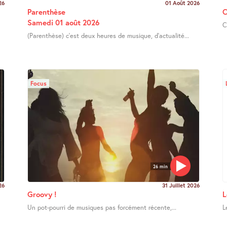
26
01 Août 2026
Parenthèse
C
Samedi 01 août 2026
C
(Parenthèse) c’est deux heures de musique, d’actualité...
Focus
26 min
26
31 Juillet 2026
Groovy !
L
Un pot-pourri de musiques pas forcément récente,...
L