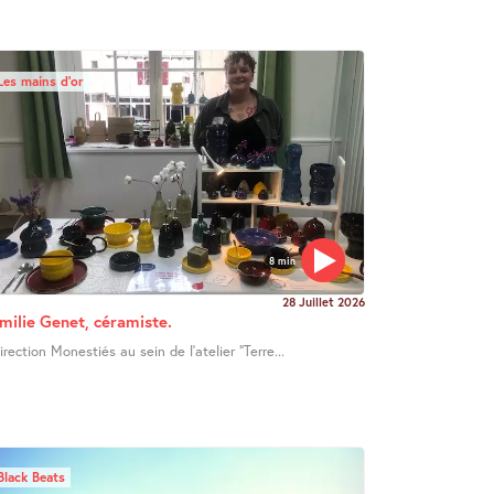
Les mains d’or
8 min
28 Juillet 2026
milie Genet, céramiste.
irection Monestiés au sein de l’atelier "Terre...
Black Beats