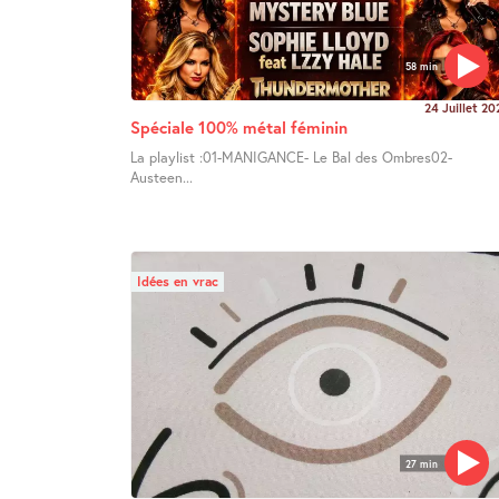
58 min
24 Juillet 20
Spéciale 100% métal féminin
La playlist :01-MANIGANCE- Le Bal des Ombres02-
Austeen...
Idées en vrac
27 min