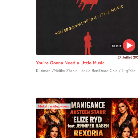
56 min
27 Juillet 20
You’re Gonna Need a Little Music
Kutiman /Melike S?ahin - Sakla BeniDead Chic / Tug?c?e..
Metal rendez-vous