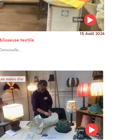
10 min
15 Août 2026
blisseuse textile
Demoiselle...
Les mains d’or
7 min