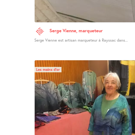
Serge Vienne, marqueteur
Serge Vienne est artisan marqueteur à Rayssac dans...
Les mains d’or