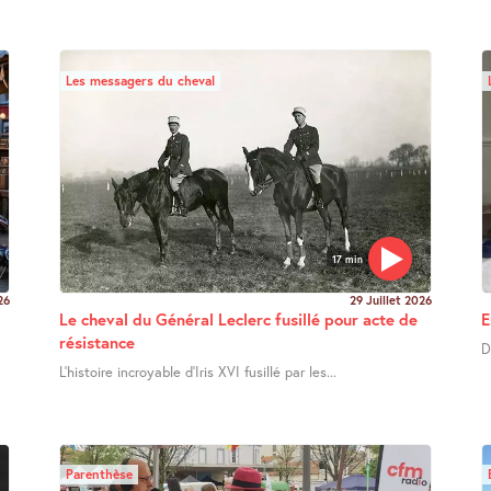
Les messagers du cheval
17 min
26
29 Juillet 2026
Le cheval du Général Leclerc fusillé pour acte de
E
résistance
D
L’histoire incroyable d’Iris XVI fusillé par les...
Parenthèse