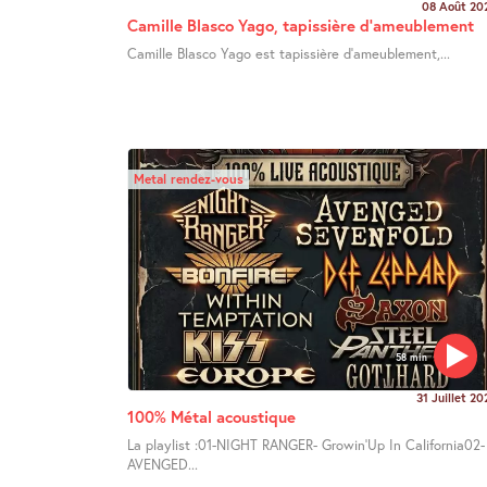
08 Août 20
Camille Blasco Yago, tapissière d’ameublement
Camille Blasco Yago est tapissière d’ameublement,...
Metal rendez-vous
58 min
31 Juillet 20
100% Métal acoustique
La playlist :01-NIGHT RANGER- Growin’Up In California02-
AVENGED...