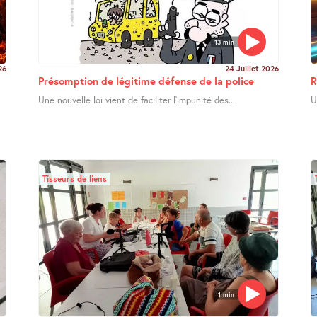
13 min
26
24 Juillet 2026
Présomption de légitime défense de la police
R
Une nouvelle loi vient de faciliter l’impunité des...
U
Tisseurs de liens
1 min