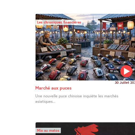
Les chroniques financières
19 min
30 Juillet 20
Marché aux puces
Une nouvelle puce chinoise inquiète les marchés
asiatiques...
Mix au matos