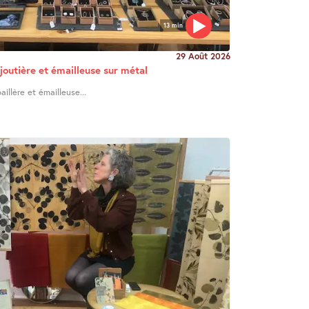
13 min
29 Août 2026
joutière et émailleuse sur métal
illère et émailleuse...