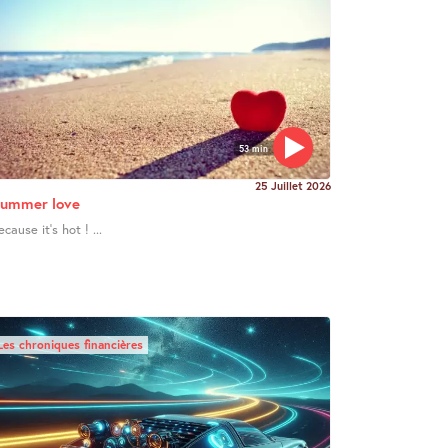
53 min
25 Juillet 2026
ummer love
ecause it’s hot ! ...
Les chroniques financières