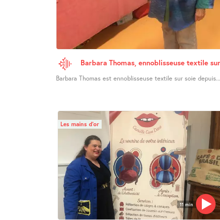
Barbara Thomas, ennoblisseuse textile sur
Barbara Thomas est ennoblisseuse textile sur soie depuis..
Les mains d’or
11 min