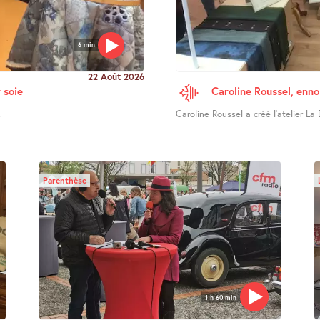
6 min
22 Août 2026
 soie
Caroline Roussel, enno
.
Caroline Roussel a créé l’atelier La 
Parenthèse
1 h 60 min