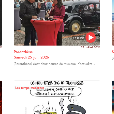
1 h 60 min
26
25 Juillet 2026
Parenthèse
S
Samedi 25 juil. 2026
.
B
(Parenthèse) c’est deux heures de musique, d’actualité...
Les temps modernes