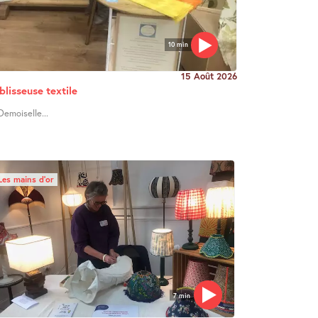
10 min
15 Août 2026
blisseuse textile
Demoiselle...
Les mains d’or
7 min