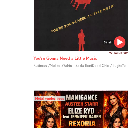
56 min
27 Juillet 20
You’re Gonna Need a Little Music
Kutiman /Melike S?ahin - Sakla BeniDead Chic / Tug?c?e..
Metal rendez-vous