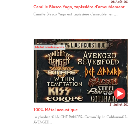
08 Août 20
Camille Blasco Yago, tapissière d’ameublement
Camille Blasco Yago est tapissière d’ameublement,...
Metal rendez-vous
58 min
31 Juillet 20
100% Métal acoustique
La playlist :01-NIGHT RANGER- Growin’Up In California02-
AVENGED...