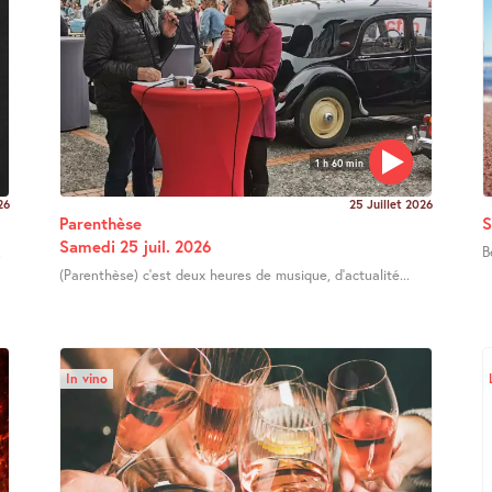
1 h 60 min
26
25 Juillet 2026
Parenthèse
S
Samedi 25 juil. 2026
.
B
(Parenthèse) c’est deux heures de musique, d’actualité...
In vino