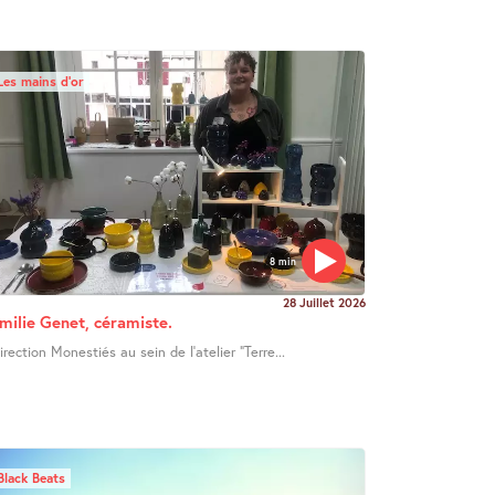
Les mains d’or
8 min
28 Juillet 2026
milie Genet, céramiste.
irection Monestiés au sein de l’atelier "Terre...
Black Beats