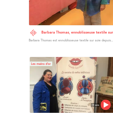
Barbara Thomas, ennoblisseuse textile sur
Barbara Thomas est ennoblisseuse textile sur soie depuis..
Les mains d’or
11 min