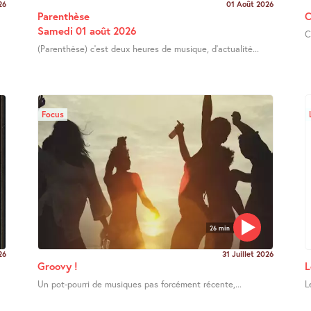
26
01 Août 2026
Parenthèse
C
Samedi 01 août 2026
C
(Parenthèse) c’est deux heures de musique, d’actualité...
Focus
26 min
26
31 Juillet 2026
Groovy !
L
Un pot-pourri de musiques pas forcément récente,...
L