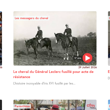
Les messagers du cheval
17 min
26
29 Juillet 2026
Le cheval du Général Leclerc fusillé pour acte de
E
résistance
D
L’histoire incroyable d’Iris XVI fusillé par les...
Parenthèse