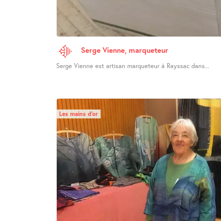
Serge Vienne, marqueteur
Serge Vienne est artisan marqueteur à Rayssac dans...
Les mains d’or