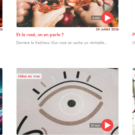
6 min
26
24 Juillet 2026
Et le rosé, on en parle ?
P
Derrière la fraîcheur d’un rosé se cache un véritable...
U
Idées en vrac
27 min