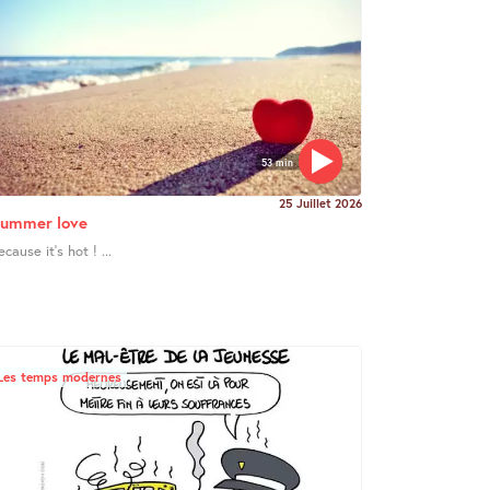
53 min
25 Juillet 2026
ummer love
ecause it’s hot ! ...
Les temps modernes