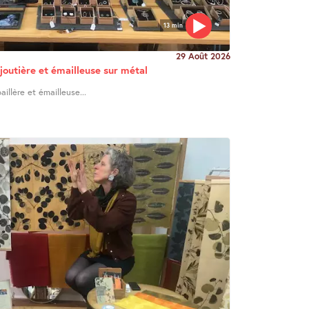
13 min
29 Août 2026
joutière et émailleuse sur métal
illère et émailleuse...