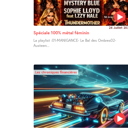
58 min
24 Juillet 20
Spéciale 100% métal féminin
La playlist :01-MANIGANCE- Le Bal des Ombres02-
Austeen...
Les chroniques financières
21 min