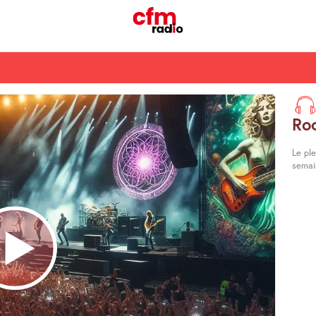
Ro
Le pl
semai