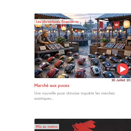
Les chroniques financières
19 min
30 Juillet 20
Marché aux puces
Une nouvelle puce chinoise inquiète les marchés
asiatiques...
Mix au matos