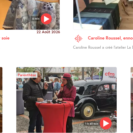
6 min
22 Août 2026
 soie
Caroline Roussel, enno
.
Caroline Roussel a créé l’atelier La 
Parenthèse
1 h 60 min