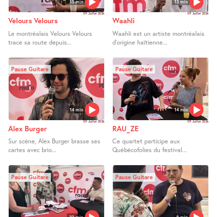
15 min
13 min
09 Juillet 2026
09 Juillet 2026
Velours Velours
Waahli
Le montréalais Velours Velours
Waahli est un artiste montréalais
trace sa route depuis...
d’origine haïtienne...
Pause Guitare
Pause Guitare
14 min
14 min
09 Juillet 2026
09 Juillet 2026
Alex Burger
RAU_ZE
Sur scène, Alex Burger brasse ses
Ce quartet participe aux
cartes avec brio...
Québécofolies du festival...
Pause Guitare
Pause Guitare
22 min
8 min