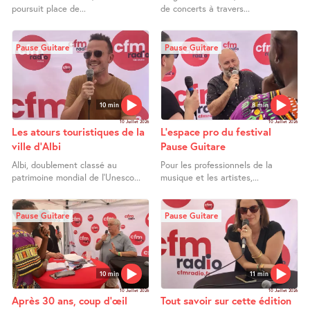
poursuit place de...
de concerts à travers...
Pause Guitare
Pause Guitare
10 min
8 min
10 Juillet 2026
10 Juillet 2026
Les atours touristiques de la
L’espace pro du festival
ville d’Albi
Pause Guitare
Albi, doublement classé au
Pour les professionnels de la
patrimoine mondial de l’Unesco...
musique et les artistes,...
Pause Guitare
Pause Guitare
10 min
11 min
10 Juillet 2026
10 Juillet 2026
Après 30 ans, coup d’œil
Tout savoir sur cette édition