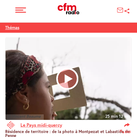
Thémas
© Vincent Beaume
25 min 12 sec
Le Pays midi-quercy
Résidence de territoire : de la photo à Montpezat et Labastide de
243
Penne