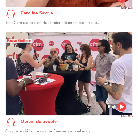
11 Juillet 2026
Caroline Savoie
Rom-Com est le titre du dernier album de cet artiste...
Pause Guitare
18 min
11 Juillet 2026
Opium du peuple
Originaire d’Albi, ce groupe français de punk-rock...