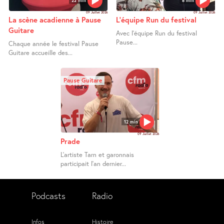
09 Juillet 2026
09 Juillet 2026
La scène acadienne à Pause
L’équipe Run du festival
Guitare
Avec l’équipe Run du festival
Pause...
Chaque année le festival Pause
Guitare accueille des...
Pause Guitare
12 min
09 Juillet 2026
Prade
L’artiste Tarn et garonnais
participait l’an dernier...
Podcasts
Radio
Infos
Histoire