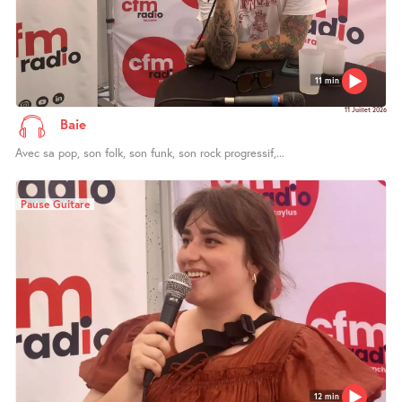
11 min
11 Juillet 2026
Baie
Avec sa pop, son folk, son funk, son rock progressif,...
Pause Guitare
12 min