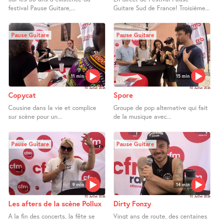
festival Pause Guitare,...
Guitare Sud de France! Troisième...
Pause Guitare
Pause Guitare
11 min
15 min
10 Juillet 2026
10 Juillet 2026
Copycat
Spore
Cousine dans la vie et complice
Groupe de pop alternative qui fait
sur scène pour un...
de la musique avec...
Pause Guitare
Pause Guitare
9 min
14 min
10 Juillet 2026
10 Juillet 2026
Les afters de la scène Pollux
Dirty Fonzy
A la fin des concerts, la fête se
Vingt ans de route, des centaines