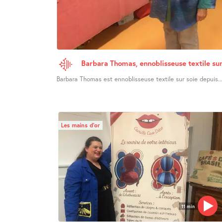
Barbara Thomas, ennoblisseuse textile sur
Barbara Thomas est ennoblisseuse textile sur soie depuis..
Les mains d’or
11 min