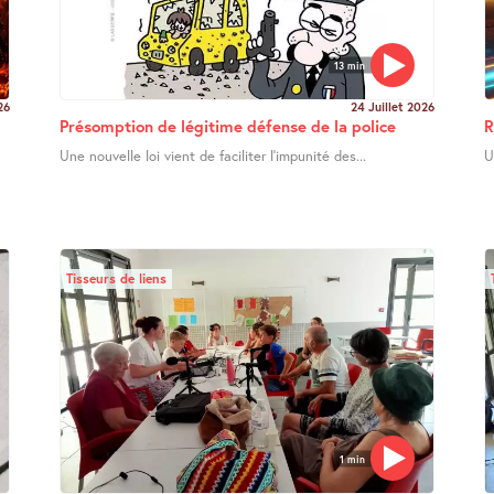
13 min
26
24 Juillet 2026
Présomption de légitime défense de la police
R
Une nouvelle loi vient de faciliter l’impunité des...
U
Tisseurs de liens
1 min