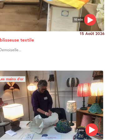
10 min
15 Août 2026
blisseuse textile
Demoiselle...
Les mains d’or
7 min