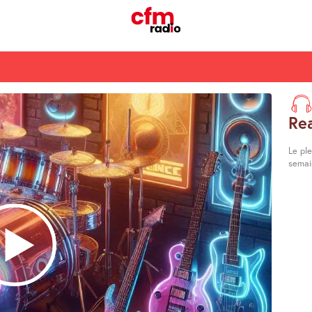
Re
Le pl
semai