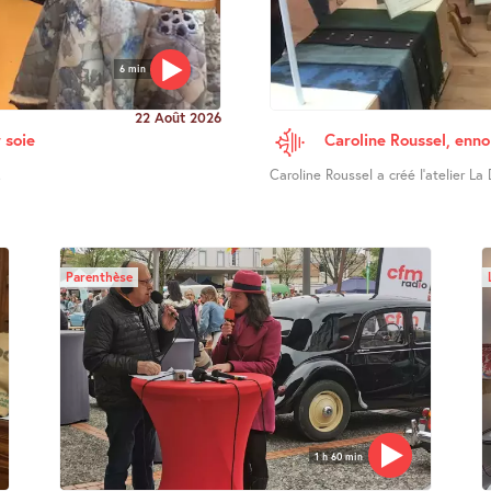
6 min
22 Août 2026
 soie
Caroline Roussel, enno
.
Caroline Roussel a créé l’atelier La 
Parenthèse
1 h 60 min