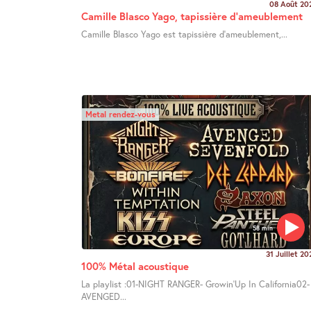
08 Août 20
Camille Blasco Yago, tapissière d’ameublement
Camille Blasco Yago est tapissière d’ameublement,...
Metal rendez-vous
58 min
31 Juillet 20
100% Métal acoustique
La playlist :01-NIGHT RANGER- Growin’Up In California02-
AVENGED...