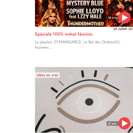
58 min
24 Juillet 20
Spéciale 100% métal féminin
La playlist :01-MANIGANCE- Le Bal des Ombres02-
Austeen...
Idées en vrac
27 min