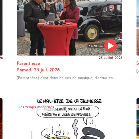
1 h 60 min
26
25 Juillet 2026
Parenthèse
S
Samedi 25 juil. 2026
.
B
(Parenthèse) c’est deux heures de musique, d’actualité...
Les temps modernes