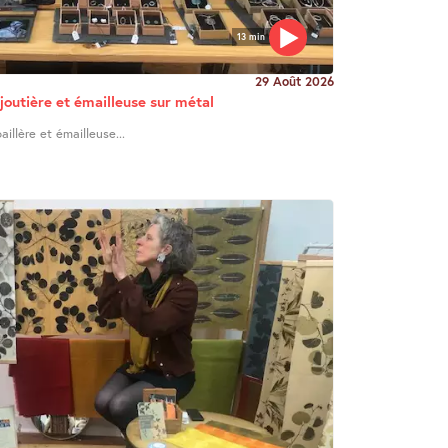
13 min
29 Août 2026
joutière et émailleuse sur métal
illère et émailleuse...