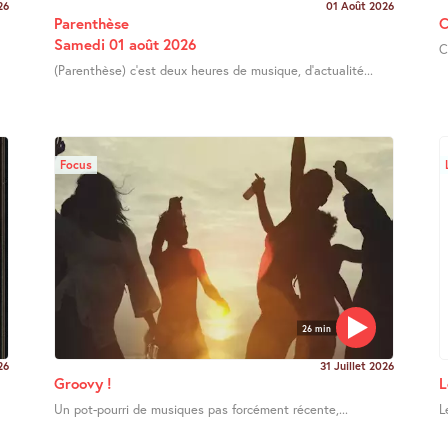
26
01 Août 2026
Parenthèse
C
Samedi 01 août 2026
C
(Parenthèse) c’est deux heures de musique, d’actualité...
Focus
26 min
26
31 Juillet 2026
Groovy !
L
Un pot-pourri de musiques pas forcément récente,...
L