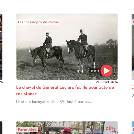
Les messagers du cheval
17 min
26
29 Juillet 2026
Le cheval du Général Leclerc fusillé pour acte de
E
résistance
D
L’histoire incroyable d’Iris XVI fusillé par les...
Parenthèse