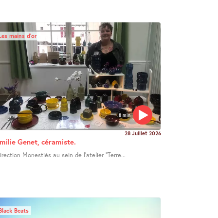
Les mains d’or
8 min
28 Juillet 2026
milie Genet, céramiste.
irection Monestiés au sein de l’atelier "Terre...
Black Beats