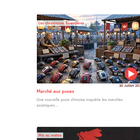
Les chroniques financières
19 min
30 Juillet 20
Marché aux puces
Une nouvelle puce chinoise inquiète les marchés
asiatiques...
Mix au matos