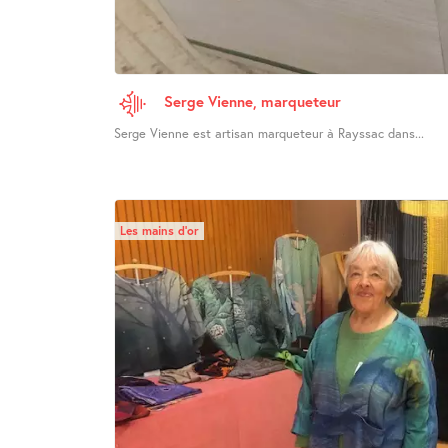
Serge Vienne, marqueteur
Serge Vienne est artisan marqueteur à Rayssac dans...
Les mains d’or