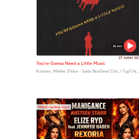
56 min
27 Juillet 20
You’re Gonna Need a Little Music
Kutiman /Melike S?ahin - Sakla BeniDead Chic / Tug?c?e..
Metal rendez-vous