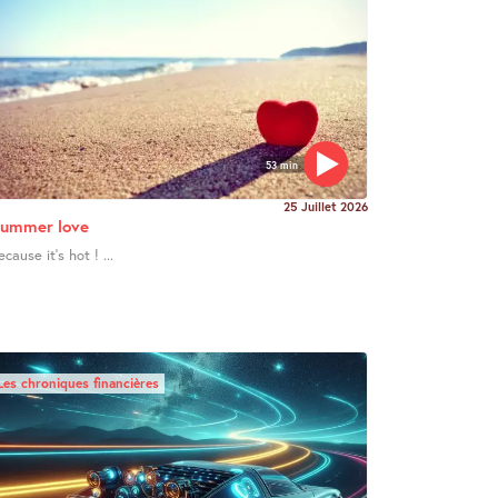
53 min
25 Juillet 2026
ummer love
ecause it’s hot ! ...
Les chroniques financières