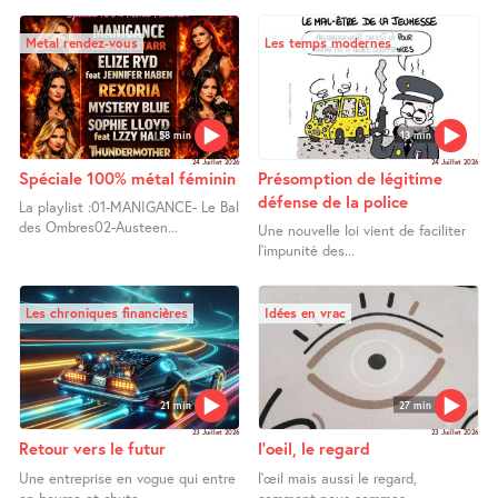
Metal rendez-vous
Les temps modernes
58 min
13 min
24 Juillet 2026
24 Juillet 2026
Spéciale 100% métal féminin
Présomption de légitime
défense de la police
La playlist :01-MANIGANCE- Le Bal
des Ombres02-Austeen...
Une nouvelle loi vient de faciliter
l’impunité des...
Les chroniques financières
Idées en vrac
21 min
27 min
23 Juillet 2026
23 Juillet 2026
Retour vers le futur
l’oeil, le regard
Une entreprise en vogue qui entre
l’œil mais aussi le regard,