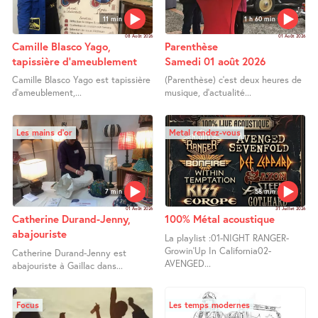
11 min
1 h 60 min
08 Août 2026
01 Août 2026
Camille Blasco Yago,
Parenthèse
tapissière d’ameublement
Samedi 01 août 2026
Camille Blasco Yago est tapissière
(Parenthèse) c’est deux heures de
d’ameublement,...
musique, d’actualité...
Les mains d’or
Metal rendez-vous
7 min
58 min
01 Août 2026
31 Juillet 2026
Catherine Durand-Jenny,
100% Métal acoustique
abajouriste
La playlist :01-NIGHT RANGER-
Growin’Up In California02-
Catherine Durand-Jenny est
AVENGED...
abajouriste à Gaillac dans...
Focus
Les temps modernes