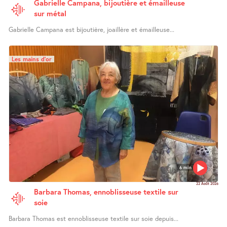
Gabrielle Campana, bijoutière et émailleuse
sur métal
Gabrielle Campana est bijoutière, joaillère et émailleuse...
Les mains d’or
6 min
22 Août 2026
Barbara Thomas, ennoblisseuse textile sur
soie
Barbara Thomas est ennoblisseuse textile sur soie depuis...