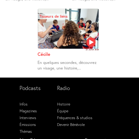
Tisseurs de liens
1 min
23 Juillet 2026
Cécile
En quelques secondes, découvrez
un visage, une histoire,...
Podcasts
Radio
Infos
Histoire
Magazines
Équipe
Interviews
Fréquences & studios
Émissions
Devenir Bénévole
Thémas