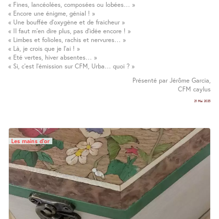
« Fines, lancéolées, composées ou lobées… »
« Encore une énigme, génial ! »
« Une bouffée d’oxygène et de fraicheur »
« Il faut m’en dire plus, pas d’idée encore ! »
« Limbes et folioles, rachis et nervures… »
« Là, je crois que je l’ai ! »
« Eté vertes, hiver absentes… »
« Si, c’est l’émission sur CFM, Urba… quoi ? »
Présenté par Jérôme Garcia,
CFM caylus
21 Mai 2025
Les mains d’or