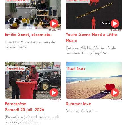
8 min
56 min
28 Juillet 2026
27 Juillet 2026
Emilie Genet, céramiste.
You’re Gonna Need a Little
Music
Direction Monestiés au sein de
l’atelier "Terre...
Kutiman /Melike S?ahin - Sakla
BeniDead Chic / Tug?c?e...
Parenthèse
Black Beats
1 h 60 min
53 min
25 Juillet 2026
25 Juillet 2026
Parenthèse
Summer love
Samedi 25 juil. 2026
Because it’s hot ! ...
(Parenthèse) c’est deux heures de
musique, d’actualité...