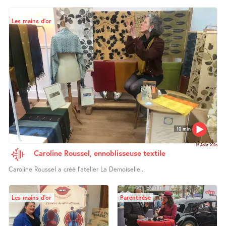
Les mains d’or
10 min
15 Août 2026
Caroline Roussel, ennoblisseuse textile
Caroline Roussel a créé l’atelier La Demoiselle...
Les mains d’or
Parenthèse