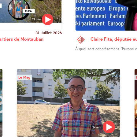
21 min
31 Juillet 2026
uartiers de Montauban
Claire Fita, députée e
À quoi sert concrètement l’Europe d
Le Mag
24 min