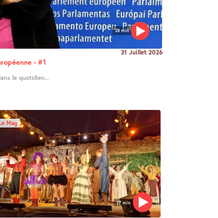
28 min
31 Juillet 2026
uropéenne - #1
ans le quotidien...
Le Mag
27 min