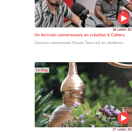
25 min
28 Juillet 20
Un écrivain camerounais en création à Cahors
L’écrivain camerounais Kouam Tawa est en résidence...
Le Mag
25 min
27 Juillet 20