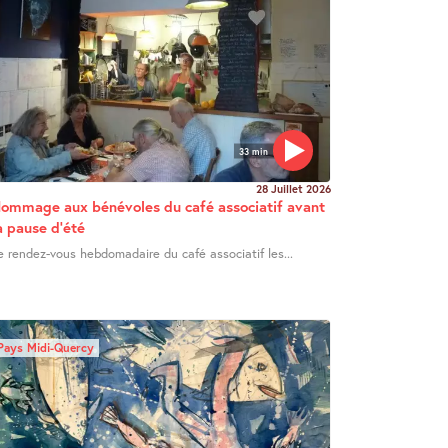
33 min
28 Juillet 2026
ommage aux bénévoles du café associatif avant
a pause d’été
e rendez-vous hebdomadaire du café associatif les...
Pays Midi-Quercy