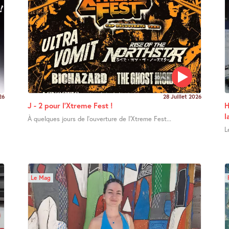
30 min
26
28 Juillet 2026
J - 2 pour l’Xtreme Fest !
H
l
À quelques jours de l’ouverture de l’Xtreme Fest...
L
Le Mag