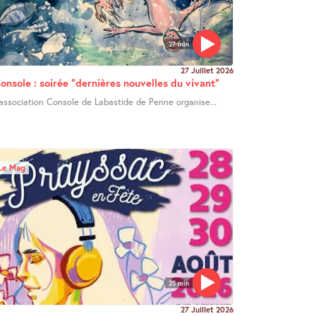
27 min
27 Juillet 2026
onsole : soirée "dernières nouvelles du vivant"
’association Console de Labastide de Penne organise...
Le Mag
25 min
27 Juillet 2026