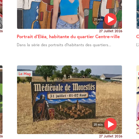
21 min
26
27 Juillet 2026
Portrait d’Eléa, habitante du quartier Centre-ville
C
Dans la série des portraits d’habitants des quartiers...
L
Le Mag
25 min
26
27 Juillet 2026