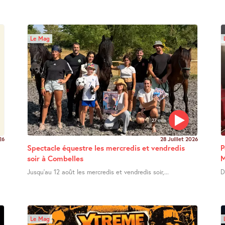
Le Mag
27 min
26
28 Juillet 2026
Spectacle équestre les mercredis et vendredis
P
soir à Combelles
M
Jusqu’au 12 août les mercredis et vendredis soir,...
D
Le Mag