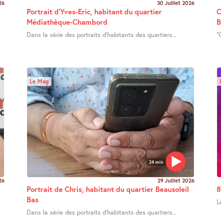
26
30 Juillet 2026
Portrait d’Yves-Eric, habitant du quartier
O
Médiathèque-Chambord
B
Dans la série des portraits d’habitants des quartiers...
"
Le Mag
24 min
26
29 Juillet 2026
Portrait de Chris, habitant du quartier Beausoleil
8
Bas
L
Dans la série des portraits d’habitants des quartiers...