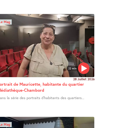
Le Mag
22 min
28 Juillet 2026
ortrait de Mauricette, habitante du quartier
édiathèque-Chambord
ans la série des portraits d’habitants des quartiers...
Le Mag