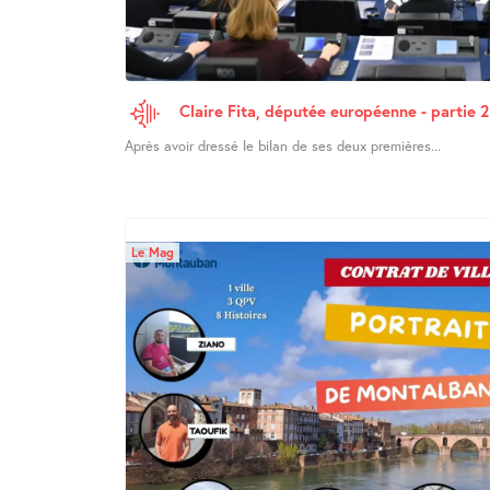
Claire Fita, députée européenne - partie 2
Après avoir dressé le bilan de ses deux premières...
Le Mag