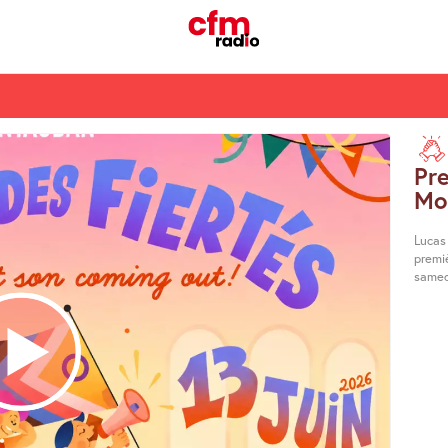
Pre
Mo
Lucas 
premi
samed