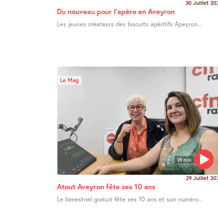
30 Juillet 20
Du nouveau pour l’apéro en Aveyron
Les jeunes créateurs des biscuits apéritifs Apeyron...
Le Mag
25 min
29 Juillet 20
Atout Aveyron fête ses 10 ans
Le bimestriel gratuit fête ses 10 ans et son numéro...