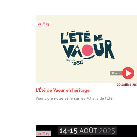
Le Mag
32 min
29 Juillet 20
L’Été de Vaour en héritage
Pour clore notre série sur les 40 ans de l’Été...
Le Mag