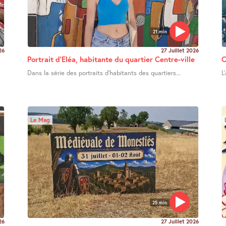
21 min
26
27 Juillet 2026
Portrait d’Eléa, habitante du quartier Centre-ville
C
Dans la série des portraits d’habitants des quartiers...
L
Le Mag
25 min
26
27 Juillet 2026