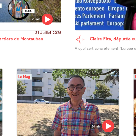
21 min
31 Juillet 2026
uartiers de Montauban
Claire Fita, députée e
À quoi sert concrètement l’Europe d
Le Mag
24 min