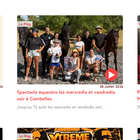
Le Mag
27 min
26
28 Juillet 2026
Spectacle équestre les mercredis et vendredis
P
soir à Combelles
M
Jusqu’au 12 août les mercredis et vendredis soir,...
D
Le Mag