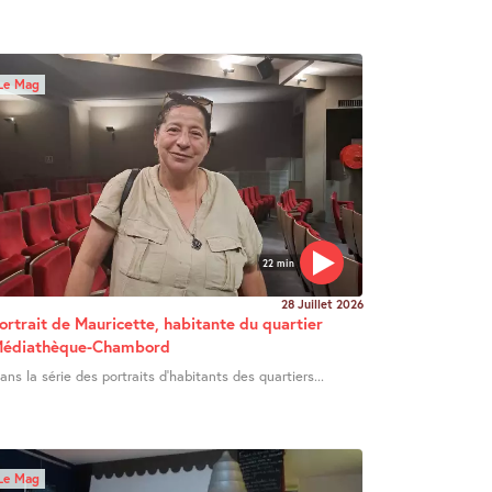
Le Mag
22 min
28 Juillet 2026
ortrait de Mauricette, habitante du quartier
édiathèque-Chambord
ans la série des portraits d’habitants des quartiers...
Le Mag