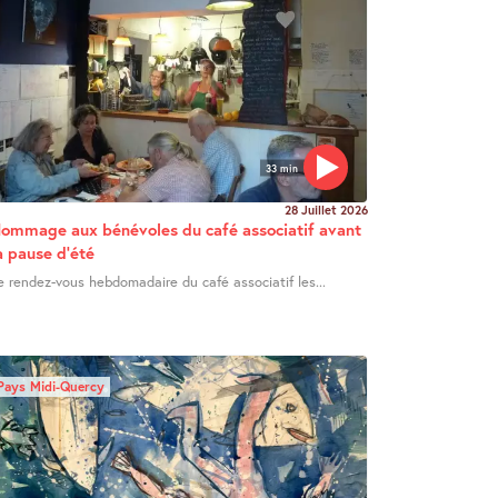
33 min
28 Juillet 2026
ommage aux bénévoles du café associatif avant
a pause d’été
e rendez-vous hebdomadaire du café associatif les...
Pays Midi-Quercy