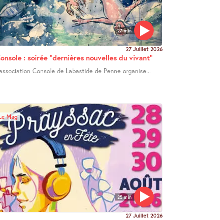
27 min
27 Juillet 2026
onsole : soirée "dernières nouvelles du vivant"
’association Console de Labastide de Penne organise...
Le Mag
25 min
27 Juillet 2026