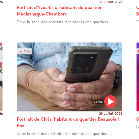
26
30 Juillet 2026
Portrait d’Yves-Eric, habitant du quartier
O
Médiathèque-Chambord
B
Dans la série des portraits d’habitants des quartiers...
"
Le Mag
24 min
26
29 Juillet 2026
Portrait de Chris, habitant du quartier Beausoleil
8
Bas
L
Dans la série des portraits d’habitants des quartiers...