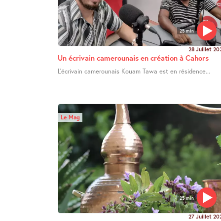
25 min
28 Juillet 20
Un écrivain camerounais en création à Cahors
L’écrivain camerounais Kouam Tawa est en résidence...
Le Mag
25 min
27 Juillet 20