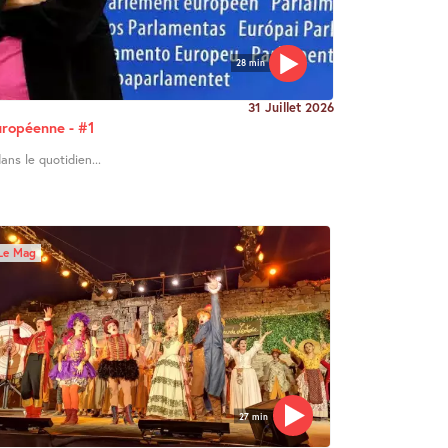
28 min
31 Juillet 2026
uropéenne - #1
ans le quotidien...
Le Mag
27 min