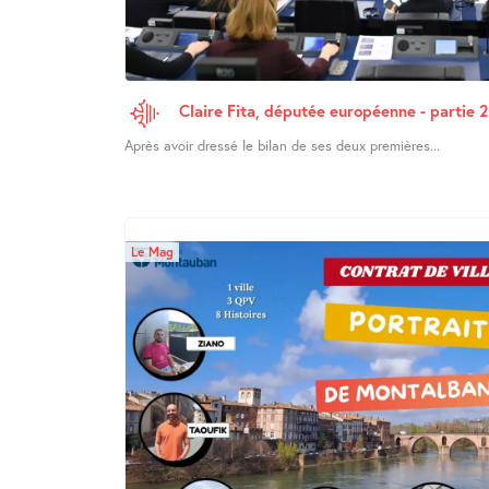
Claire Fita, députée européenne - partie 2
Après avoir dressé le bilan de ses deux premières...
Le Mag