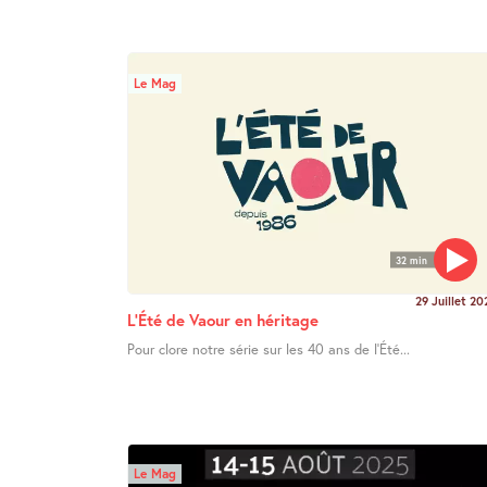
Le Mag
32 min
29 Juillet 20
L’Été de Vaour en héritage
Pour clore notre série sur les 40 ans de l’Été...
Le Mag