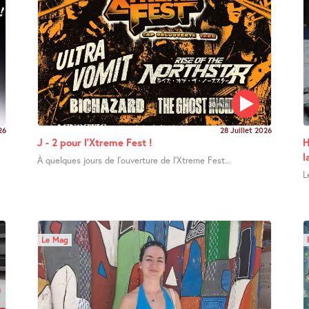
30 min
26
28 Juillet 2026
J - 2 pour l’Xtreme Fest !
H
l
À quelques jours de l’ouverture de l’Xtreme Fest...
L
Le Mag