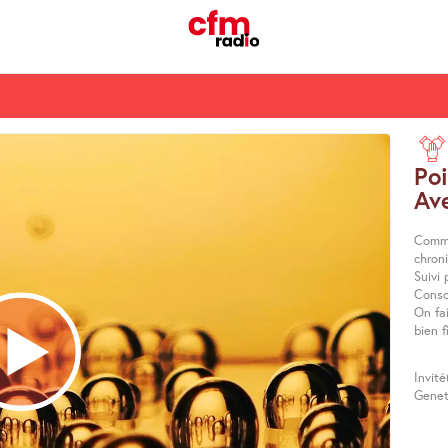
Poi
Av
Comme
chron
Suivi
Conso
On fa
bien f
Invité
Genet