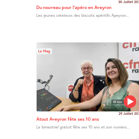
30 Juillet 20
Du nouveau pour l’apéro en Aveyron
Les jeunes créateurs des biscuits apéritifs Apeyron...
Le Mag
25 min
29 Juillet 20
Atout Aveyron fête ses 10 ans
Le bimestriel gratuit fête ses 10 ans et son numéro...