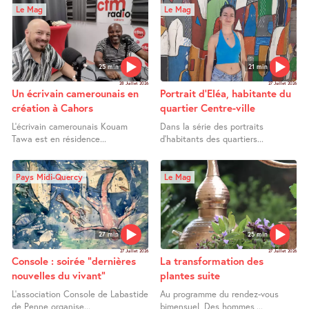
Le Mag
Le Mag
25 min
21 min
28 Juillet 2026
27 Juillet 2026
Un écrivain camerounais en
Portrait d’Eléa, habitante du
création à Cahors
quartier Centre-ville
L’écrivain camerounais Kouam
Dans la série des portraits
Tawa est en résidence...
d’habitants des quartiers...
Pays Midi-Quercy
Le Mag
27 min
25 min
27 Juillet 2026
27 Juillet 2026
Console : soirée "dernières
La transformation des
nouvelles du vivant"
plantes suite
L’association Console de Labastide
Au programme du rendez-vous
de Penne organise...
bimensuel, Des hommes,...