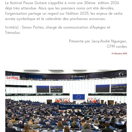
Le festival Pause Guitare s’apprête à vivre une 30ème édition 2026
déjà très attendue. Alors que les premiers noms ont été dévoilés,
l’organisation partage un regard sur l’édition 2025, les enjeux de cette
année symbolique et le calendrier des prochaines annonces.
Invité(s) : Simon Portes, chargé de communication d’Arpèges et
Trémolos.
Présenté par Jacq-André Nguegan,
CFM cordes
01 Décembre 2025
Le Mag