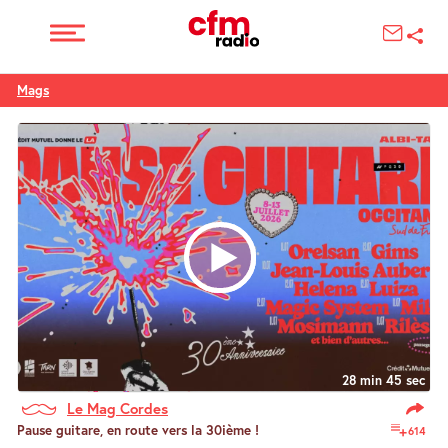
Mags
28 min 45 sec
Le Mag Cordes
Pause guitare, en route vers la 30ième !
614