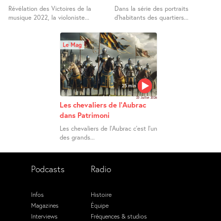
Révélation des Victoires de la
Dans la série des portraits
musique 2022, la violoniste...
d’habitants des quartiers...
Le Mag
25 min
23 Juillet 2026
Les chevaliers de l’Aubrac
dans Patrimoni
Les chevaliers de l’Aubrac c’est l’un
des grands...
Podcasts
Radio
Infos
Histoire
Magazines
Équipe
Interviews
Fréquences & studios