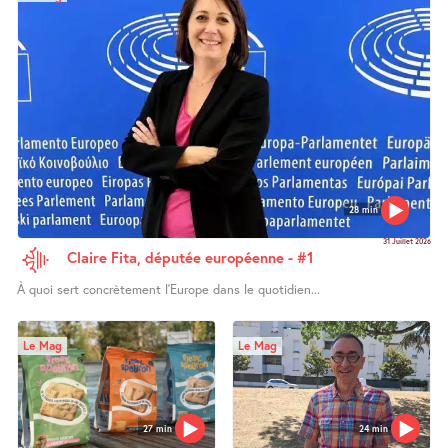
28 min
31 Juillet 2026
Claire Fita, députée européenne - #1
À quoi sert concrètement l’Europe dans le quotidien...
Le Mag
Le Mag
27 min
24 min