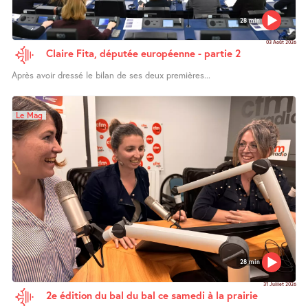
28 min
03 Août 2026
Claire Fita, députée européenne - partie 2
Après avoir dressé le bilan de ses deux premières...
Le Mag
28 min
31 Juillet 2026
2e édition du bal du bal ce samedi à la prairie