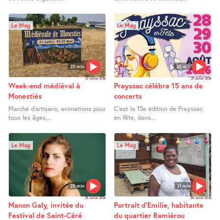
Le Mag
Le Mag
25 min
25 min
27 Juillet 2026
27 Juillet 2026
Week-end médiéval à
Prayssac célèbre 15 ans de
Monestiés
concerts
Marché d’artisans, animations pour
C’est la 15e édition de Prayssac
tous les âges,...
en fête, dans...
Le Mag
Le Mag
25 min
21 min
25 Juillet 2026
24 Juillet 2026
Manon Galy, invitée du
Portrait d’Emilie, habitante
Festival de Saint-Céré
du quartier Ramiérou