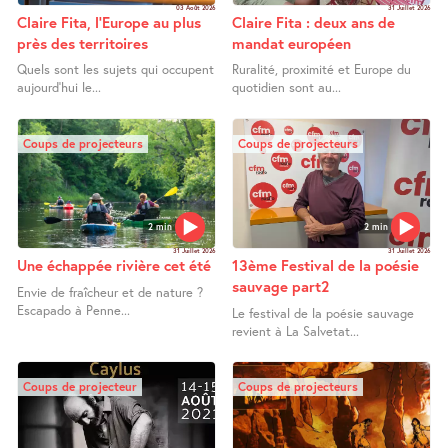
03 Août 2026
31 Juillet 2026
Claire Fita, l’Europe au plus
Claire Fita : deux ans de
près des territoires
mandat européen
Quels sont les sujets qui occupent
Ruralité, proximité et Europe du
aujourd’hui le...
quotidien sont au...
Coups de projecteurs
Coups de projecteurs
2 min
2 min
31 Juillet 2026
31 Juillet 2026
Une échappée rivière cet été
13ème Festival de la poésie
sauvage part2
Envie de fraîcheur et de nature ?
Escapado à Penne...
Le festival de la poésie sauvage
revient à La Salvetat...
Coups de projecteur
Coups de projecteurs