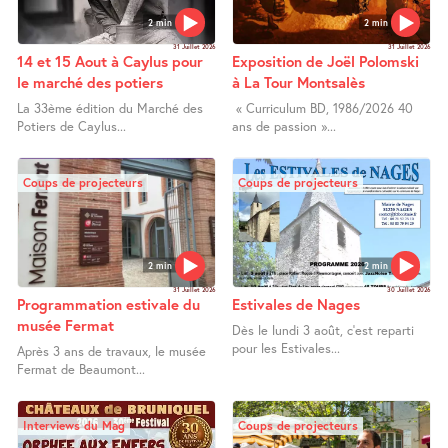
2 min
2 min
31 Juillet 2026
31 Juillet 2026
14 et 15 Aout à Caylus pour
Exposition de Joël Polomski
le marché des potiers
à La Tour Montsalès
La 33ème édition du Marché des
« Curriculum BD, 1986/2026 40
Potiers de Caylus...
ans de passion »...
Coups de projecteurs
Coups de projecteurs
2 min
2 min
31 Juillet 2026
30 Juillet 2026
Programmation estivale du
Estivales de Nages
musée Fermat
Dès le lundi 3 août, c’est reparti
pour les Estivales...
Après 3 ans de travaux, le musée
Fermat de Beaumont...
Interviews du Mag
Coups de projecteurs