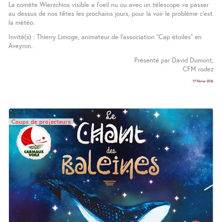
La comète Wierzchios visible a l’oeil nu ou avec un télescope va passer
au dessus de nos têtes les prochains jours, pour la voir le problème c’est
la météo.
Invité(s) : Thierry Limoge, animateur de l’association ’’Cap étoiles’’ en
Aveyron.
Présenté par David Dumont,
CFM rodez
17 Février 2026
Coups de projecteurs