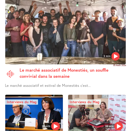
2 min
05 Août 2026
Le marché associatif de Monestiés, un souffle
convivial dans la semaine
Le marché associatif et estival de Monestiés c’est...
Interviews du Mag
Interviews du Mag
28 min
28 min