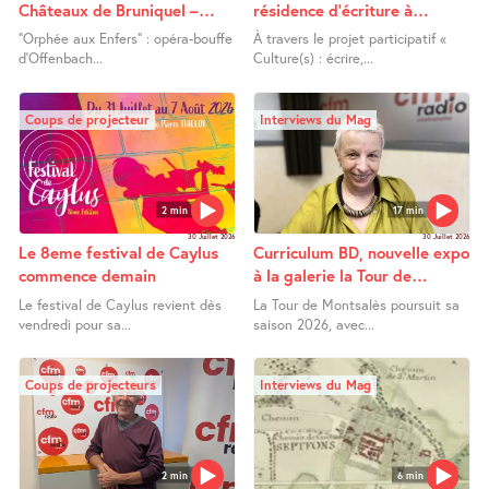
Châteaux de Bruniquel –
résidence d’écriture à
Orphée aux Enfers
Lafrançaise
"Orphée aux Enfers" : opéra-bouffe
À travers le projet participatif «
d’Offenbach...
Culture(s) : écrire,...
Coups de projecteur
Interviews du Mag
2 min
17 min
30 Juillet 2026
30 Juillet 2026
Le 8eme festival de Caylus
Curriculum BD, nouvelle expo
commence demain
à la galerie la Tour de
Montsalès
Le festival de Caylus revient dès
La Tour de Montsalès poursuit sa
vendredi pour sa...
saison 2026, avec...
Coups de projecteurs
Interviews du Mag
2 min
6 min