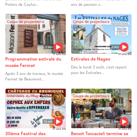
Potiers de Caylus...
ans de passion »...
Coups de projecteurs
Coups de projecteurs
2 min
2 min
31 Juillet 2026
30 Juillet 2026
Programmation estivale du
Estivales de Nages
musée Fermat
Dès le lundi 3 août, c’est reparti
pour les Estivales...
Après 3 ans de travaux, le musée
Fermat de Beaumont...
Interviews du Mag
Coups de projecteurs
13 min
2 min
30 Juillet 2026
30 Juillet 2026
30ème Festival des
Benoit Toccacieli termine sa