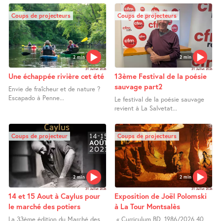
Coups de projecteurs
Coups de projecteurs
2 min
2 min
31 Juillet 2026
31 Juillet 2026
Une échappée rivière cet été
13ème Festival de la poésie
sauvage part2
Envie de fraîcheur et de nature ?
Escapado à Penne...
Le festival de la poésie sauvage
revient à La Salvetat...
Coups de projecteur
Coups de projecteurs
2 min
2 min
31 Juillet 2026
31 Juillet 2026
14 et 15 Aout à Caylus pour
Exposition de Joël Polomski
le marché des potiers
à La Tour Montsalès
La 33ème édition du Marché des
« Curriculum BD, 1986/2026 40