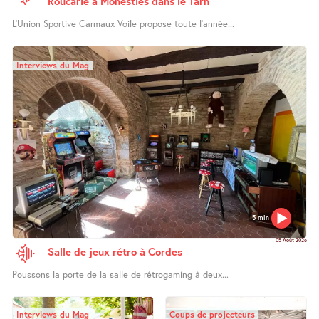
Roucarié à Monestiés dans le Tarn
L’Union Sportive Carmaux Voile propose toute l’année...
Interviews du Mag
5 min
05 Août 2026
Salle de jeux rétro à Cordes
Poussons la porte de la salle de rétrogaming à deux...
Interviews du Mag
Coups de projecteurs