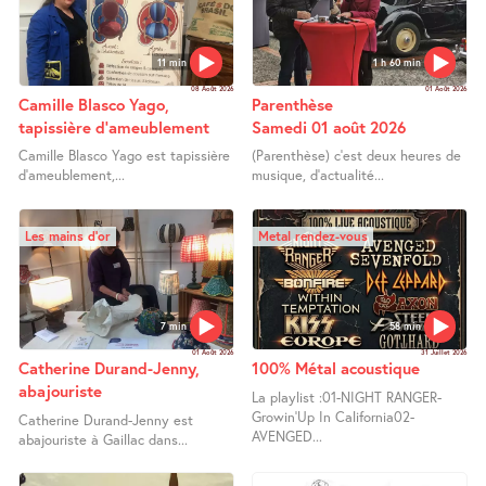
11 min
1 h 60 min
08 Août 2026
01 Août 2026
Camille Blasco Yago,
Parenthèse
tapissière d’ameublement
Samedi 01 août 2026
Camille Blasco Yago est tapissière
(Parenthèse) c’est deux heures de
d’ameublement,...
musique, d’actualité...
Les mains d’or
Metal rendez-vous
7 min
58 min
01 Août 2026
31 Juillet 2026
Catherine Durand-Jenny,
100% Métal acoustique
abajouriste
La playlist :01-NIGHT RANGER-
Growin’Up In California02-
Catherine Durand-Jenny est
AVENGED...
abajouriste à Gaillac dans...