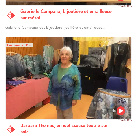
29 Août 2026
Gabrielle Campana, bijoutière et émailleuse
sur métal
Gabrielle Campana est bijoutière, joaillère et émailleuse...
Les mains d’or
6 min
22 Août 2026
Barbara Thomas, ennoblisseuse textile sur
soie