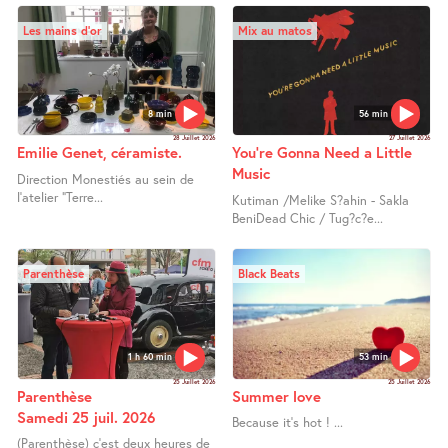
Les mains d’or
Mix au matos
8 min
56 min
28 Juillet 2026
27 Juillet 2026
Emilie Genet, céramiste.
You’re Gonna Need a Little
Music
Direction Monestiés au sein de
l’atelier "Terre...
Kutiman /Melike S?ahin - Sakla
BeniDead Chic / Tug?c?e...
Parenthèse
Black Beats
1 h 60 min
53 min
25 Juillet 2026
25 Juillet 2026
Parenthèse
Summer love
Samedi 25 juil. 2026
Because it’s hot ! ...
(Parenthèse) c’est deux heures de