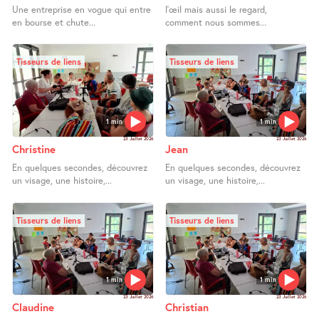
Une entreprise en vogue qui entre
l’œil mais aussi le regard,
en bourse et chute...
comment nous sommes...
Tisseurs de liens
Tisseurs de liens
1 min
1 min
23 Juillet 2026
23 Juillet 2026
Christine
Jean
En quelques secondes, découvrez
En quelques secondes, découvrez
un visage, une histoire,...
un visage, une histoire,...
Tisseurs de liens
Tisseurs de liens
1 min
1 min
23 Juillet 2026
23 Juillet 2026
Claudine
Christian