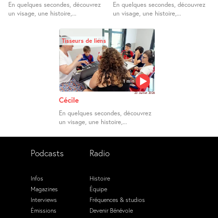
En quelques secondes, découvrez
En quelques secondes, découvrez
un visage, une histoire,...
un visage, une histoire,...
Tisseurs de liens
1 min
23 Juillet 2026
Cécile
En quelques secondes, découvrez
un visage, une histoire,...
Podcasts
Radio
Infos
Histoire
Magazines
Équipe
Interviews
Fréquences & studios
Émissions
Devenir Bénévole