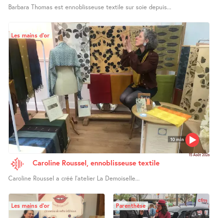
Barbara Thomas est ennoblisseuse textile sur soie depuis...
Les mains d’or
10 min
15 Août 2026
Caroline Roussel, ennoblisseuse textile
Caroline Roussel a créé l’atelier La Demoiselle...
Les mains d’or
Parenthèse