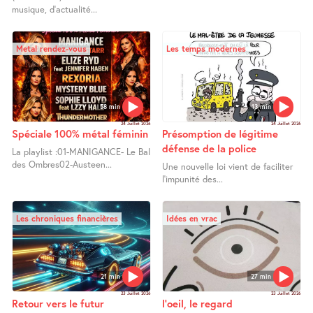
musique, d’actualité...
Metal rendez-vous
Les temps modernes
58 min
13 min
24 Juillet 2026
24 Juillet 2026
Spéciale 100% métal féminin
Présomption de légitime
défense de la police
La playlist :01-MANIGANCE- Le Bal
des Ombres02-Austeen...
Une nouvelle loi vient de faciliter
l’impunité des...
Les chroniques financières
Idées en vrac
21 min
27 min
23 Juillet 2026
23 Juillet 2026
Retour vers le futur
l’oeil, le regard