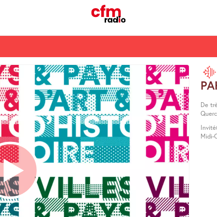
PA
De tr
Quercy
Invit
Midi-