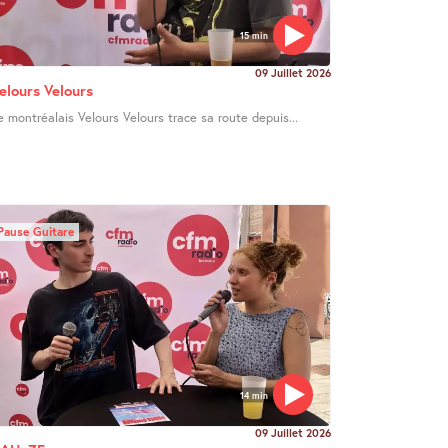
15 min
09 Juillet 2026
elours Velours
e montréalais Velours Velours trace sa route depuis...
Pause Guitare
14 min
09 Juillet 2026