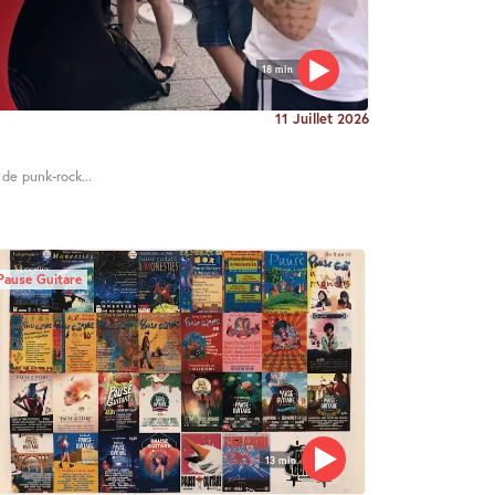
18 min
11 Juillet 2026
 de punk-rock...
Pause Guitare
13 min