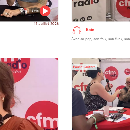
15 min
11 Juillet 2026
Baie
Avec sa pop, son folk, son funk, son 
Pause Guitare