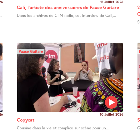
26
11 Juillet 2026
Cali, l’artiste des anniversaires de Pause Guitare
2
G
..
Dans les archives de CFM radio, cet interview de Cali,...
S
Pause Guitare
11 min
26
10 Juillet 2026
Copycat
S
Cousine dans la vie et complice sur scène pour un...
G