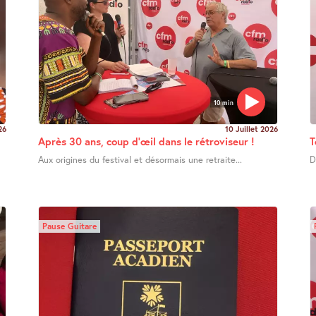
10 min
26
10 Juillet 2026
Après 30 ans, coup d’œil dans le rétroviseur !
T
Aux origines du festival et désormais une retraite...
D
Pause Guitare