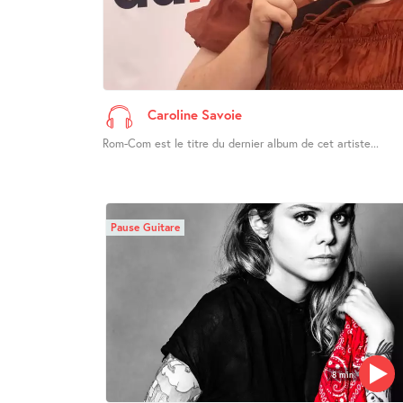
Caroline Savoie
Rom-Com est le titre du dernier album de cet artiste...
Pause Guitare
8 min