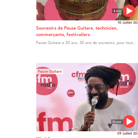
8 min
10 Juillet 20
Souvenirs de Pause Guitare, technicien,
commerçants, festivaliers
Pause Guitare a 30 ans. 30 ans de souvenirs, pour tout...
Pause Guitare
13 min
09 Juillet 20