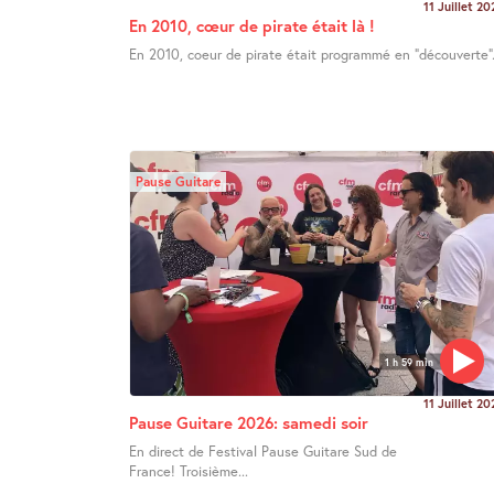
11 Juillet 20
En 2010, cœur de pirate était là !
En 2010, coeur de pirate était programmé en "découverte".
Pause Guitare
1 h 59 min
11 Juillet 20
Pause Guitare 2026: samedi soir
En direct de Festival Pause Guitare Sud de
France! Troisième...