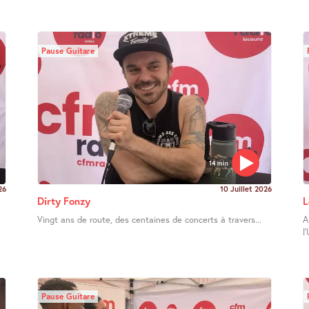
Pause Guitare
14 min
26
10 Juillet 2026
Dirty Fonzy
L
Vingt ans de route, des centaines de concerts à travers...
A
l
Pause Guitare