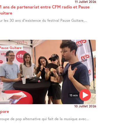
11 Juillet 2026
1 ans de partenariat entre CFM radio et Pause
uitare
ur les 30 ans d’’existence du festival Pause Guitare,...
Pause Guitare
15 min
10 Juillet 2026
pore
roupe de pop alternative qui fait de la musique avec...