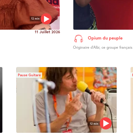
12 min
11 Juillet 2026
Opium du peuple
Originaire d’Albi, ce groupe français
Pause Guitare
12 min