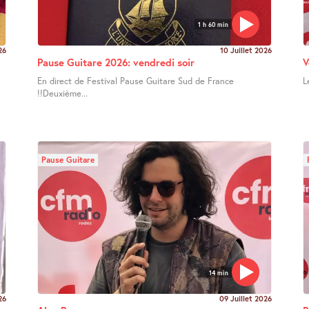
1 h 60 min
26
10 Juillet 2026
Pause Guitare 2026: vendredi soir
V
En direct de Festival Pause Guitare Sud de France
L
!!Deuxième...
Pause Guitare
14 min
26
09 Juillet 2026