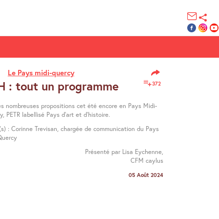
Le Pays midi-quercy
H : tout un programme
372
ès nombreuses propositions cet été encore en Pays Midi-
, PETR labellisé Pays d’art et d’histoire.
é(s) : Corinne Trevisan, chargée de communication du Pays
Quercy
Présenté par Lisa Eychenne,
CFM caylus
05 Août 2024