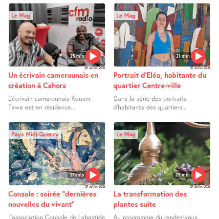
Le Mag
Le Mag
25 min
21 min
28 Juillet 2026
27 Juillet 2026
Un écrivain camerounais en
Portrait d’Eléa, habitante du
création à Cahors
quartier Centre-ville
L’écrivain camerounais Kouam
Dans la série des portraits
Tawa est en résidence...
d’habitants des quartiers...
Pays Midi-Quercy
Le Mag
27 min
25 min
27 Juillet 2026
27 Juillet 2026
Console : soirée "dernières
La transformation des
nouvelles du vivant"
plantes suite
L’association Console de Labastide
Au programme du rendez-vous