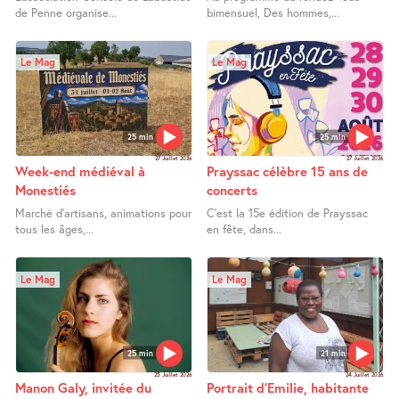
de Penne organise...
bimensuel, Des hommes,...
Le Mag
Le Mag
25 min
25 min
27 Juillet 2026
27 Juillet 2026
Week-end médiéval à
Prayssac célèbre 15 ans de
Monestiés
concerts
Marché d’artisans, animations pour
C’est la 15e édition de Prayssac
tous les âges,...
en fête, dans...
Le Mag
Le Mag
25 min
21 min
25 Juillet 2026
24 Juillet 2026
Manon Galy, invitée du
Portrait d’Emilie, habitante