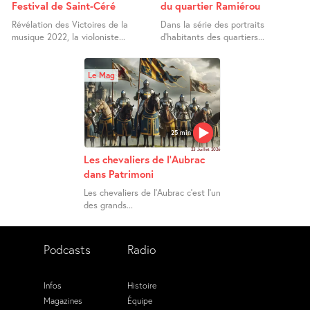
Festival de Saint-Céré
du quartier Ramiérou
Révélation des Victoires de la
Dans la série des portraits
musique 2022, la violoniste...
d’habitants des quartiers...
Le Mag
25 min
23 Juillet 2026
Les chevaliers de l’Aubrac
dans Patrimoni
Les chevaliers de l’Aubrac c’est l’un
des grands...
Podcasts
Radio
Infos
Histoire
Magazines
Équipe