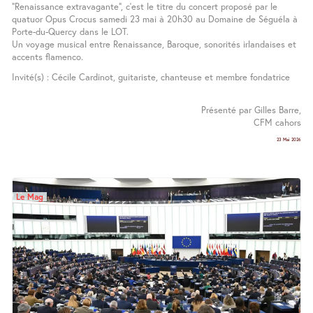
"Renaissance extravagante", c’est le titre du concert proposé par le
quatuor Opus Crocus samedi 23 mai à 20h30 au Domaine de Séguéla à
Porte-du-Quercy dans le LOT.
Un voyage musical entre Renaissance, Baroque, sonorités irlandaises et
accents flamenco.
Invité(s) : Cécile Cardinot, guitariste, chanteuse et membre fondatrice
Présenté par Gilles Barre,
CFM cahors
23 Mai 2026
Le Mag