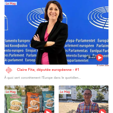
Le Mag
28 min
31 Juillet 2026
Claire Fita, députée européenne - #1
À quoi sert concrètement l’Europe dans le quotidien...
Le Mag
Le Mag
27 min
24 min