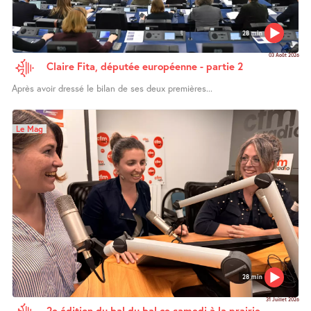
28 min
03 Août 2026
Claire Fita, députée européenne - partie 2
Après avoir dressé le bilan de ses deux premières...
Le Mag
28 min
31 Juillet 2026
2e édition du bal du bal ce samedi à la prairie