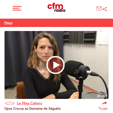
Mags
25 min
Le Mag Cahors
Opus Crocus au Domaine de Séguéla
683