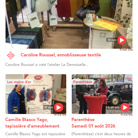
10 min
15 Août 2026
Caroline Roussel, ennoblisseuse textile
Caroline Roussel a créé l’atelier La Demoiselle...
Les mains d’or
Parenthèse
11 min
1 h 60 min
08 Août 2026
01 Août 2026
Camille Blasco Yago,
Parenthèse
tapissière d’ameublement
Samedi 01 août 2026
Camille Blasco Yago est tapissière
(Parenthèse) c’est deux heures de