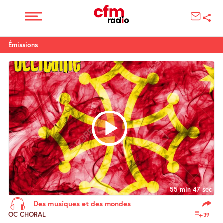
Émissions
55 min 47 sec
Des musiques et des mondes
OC CHORAL
39