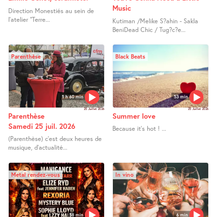
Music
Direction Monestiés au sein de
l’atelier "Terre...
Kutiman /Melike S?ahin - Sakla
BeniDead Chic / Tug?c?e...
Parenthèse
Black Beats
1 h 60 min
53 min
25 Juillet 2026
25 Juillet 2026
Parenthèse
Summer love
Samedi 25 juil. 2026
Because it’s hot ! ...
(Parenthèse) c’est deux heures de
musique, d’actualité...
Metal rendez-vous
In vino
58 min
6 min