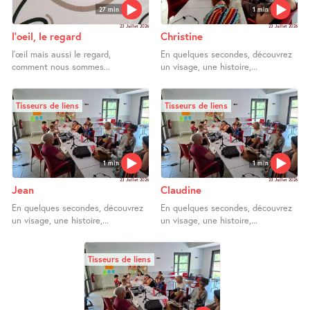
27 min
1 min
23 Juillet 2026
23 Juillet 2026
l’oeil, le regard
Christine
l’œil mais aussi le regard,
En quelques secondes, découvrez
comment nous sommes...
un visage, une histoire,...
Tisseurs de liens
Tisseurs de liens
1 min
1 min
23 Juillet 2026
23 Juillet 2026
Jean
Claudine
En quelques secondes, découvrez
En quelques secondes, découvrez
un visage, une histoire,...
un visage, une histoire,...
Tisseurs de liens