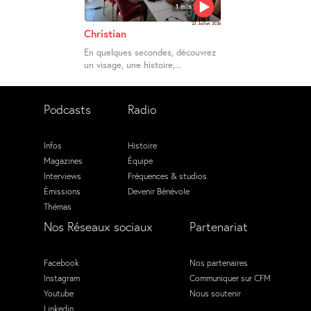
1 min
23 Juillet 2026
Christian
En quelques secondes, découvrez
un visage, une histoire,...
Podcasts
Radio
Infos
Histoire
Magazines
Équipe
Interviews
Fréquences & studios
Émissions
Devenir Bénévole
Thémas
Nos Réseaux sociaux
Partenariat
Facebook
Nos partenaires
Instagram
Communiquer sur CFM
Youtube
Nous soutenir
Linkedin