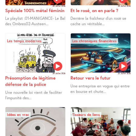
24 Juillet 2026
24 Juillet 2026
Spéciale 100% métal féminin
Et le rosé, on en parle ?
La playlist :01-MANIGANCE- Le Bal
Derrière la fraîcheur d’un rosé se
des Ombres02-Austeen...
cache un véritable...
Les temps modernes
Les chroniques financières
13 min
21 min
24 Juillet 2026
23 Juillet 2026
Présomption de légitime
Retour vers le futur
défense de la police
Une entreprise en vogue qui entre
en bourse et chute...
Une nouvelle loi vient de faciliter
l’impunité des...
Idées en vrac
Tisseurs de liens