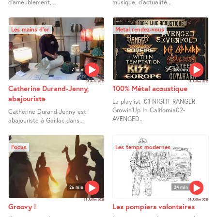
d’ameublement,...
musique, d’actualité...
Les mains d’or
Metal rendez-vous
7 min
58 min
01 Août 2026
31 Juillet 2026
Catherine Durand-Jenny,
100% Métal acoustique
abajouriste
La playlist :01-NIGHT RANGER-
Growin’Up In California02-
Catherine Durand-Jenny est
AVENGED...
abajouriste à Gaillac dans...
Focus
Les temps modernes
26 min
24 min
31 Juillet 2026
31 Juillet 2026
Groovy !
Les pompiers volontaires