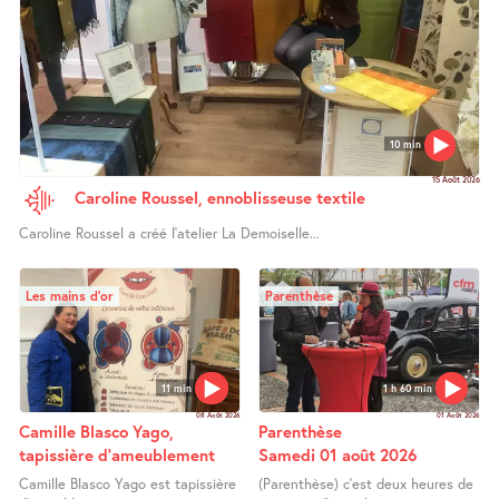
10 min
15 Août 2026
Caroline Roussel, ennoblisseuse textile
Caroline Roussel a créé l’atelier La Demoiselle...
Les mains d’or
Parenthèse
11 min
1 h 60 min
08 Août 2026
01 Août 2026
Camille Blasco Yago,
Parenthèse
tapissière d’ameublement
Samedi 01 août 2026
Camille Blasco Yago est tapissière
(Parenthèse) c’est deux heures de