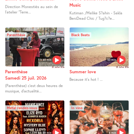
Music
Direction Monestiés au sein de
l’atelier "Terre...
Kutiman /Melike S?ahin - Sakla
BeniDead Chic / Tug?c?e...
Parenthèse
Black Beats
1 h 60 min
53 min
25 Juillet 2026
25 Juillet 2026
Parenthèse
Summer love
Samedi 25 juil. 2026
Because it’s hot ! ...
(Parenthèse) c’est deux heures de
musique, d’actualité...
Metal rendez-vous
In vino
58 min
6 min