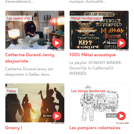
d’ameublement,...
musique, d’actualité...
Les mains d’or
Metal rendez-vous
7 min
58 min
01 Août 2026
31 Juillet 2026
Catherine Durand-Jenny,
100% Métal acoustique
abajouriste
La playlist :01-NIGHT RANGER-
Growin’Up In California02-
Catherine Durand-Jenny est
AVENGED...
abajouriste à Gaillac dans...
Focus
Les temps modernes
26 min
24 min
31 Juillet 2026
31 Juillet 2026
Groovy !
Les pompiers volontaires