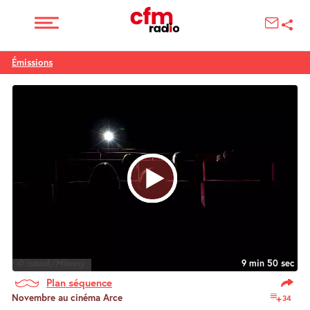
Émissions
© Istock/Mlenny
9 min 50 sec
Plan séquence
Novembre au cinéma Arce
34