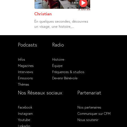
1 min
23 Juillet 2026
Christian
En quelques secondes, découvrez
un visage, une histoire,...
Podcasts
Radio
Infos
Histoire
Magazines
Équipe
Interviews
Fréquences & studios
Émissions
Devenir Bénévole
Thémas
Nos Réseaux sociaux
Partenariat
Facebook
Nos partenaires
Instagram
Communiquer sur CFM
Youtube
Nous soutenir
Linkedin