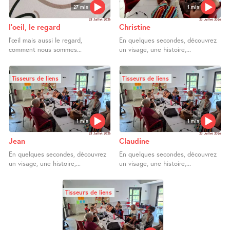
27 min
1 min
23 Juillet 2026
23 Juillet 2026
l’oeil, le regard
Christine
l’œil mais aussi le regard,
En quelques secondes, découvrez
comment nous sommes...
un visage, une histoire,...
Tisseurs de liens
Tisseurs de liens
1 min
1 min
23 Juillet 2026
23 Juillet 2026
Jean
Claudine
En quelques secondes, découvrez
En quelques secondes, découvrez
un visage, une histoire,...
un visage, une histoire,...
Tisseurs de liens