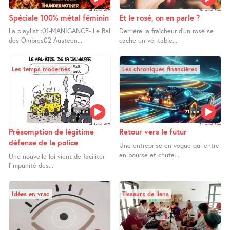
24 Juillet 2026
24 Juillet 2026
Spéciale 100% métal féminin
Et le rosé, on en parle ?
La playlist :01-MANIGANCE- Le Bal
Derrière la fraîcheur d’un rosé se
des Ombres02-Austeen...
cache un véritable...
Les temps modernes
Les chroniques financières
13 min
21 min
24 Juillet 2026
23 Juillet 2026
Présomption de légitime
Retour vers le futur
défense de la police
Une entreprise en vogue qui entre
en bourse et chute...
Une nouvelle loi vient de faciliter
l’impunité des...
Idées en vrac
Tisseurs de liens