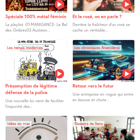
58 min
6 min
24 Juillet 2026
24 Juillet 2026
Spéciale 100% métal féminin
Et le rosé, on en parle ?
La playlist :01-MANIGANCE- Le Bal
Derrière la fraîcheur d’un rosé se
des Ombres02-Austeen...
cache un véritable...
Les temps modernes
Les chroniques financières
13 min
21 min
24 Juillet 2026
23 Juillet 2026
Présomption de légitime
Retour vers le futur
défense de la police
Une entreprise en vogue qui entre
en bourse et chute...
Une nouvelle loi vient de faciliter
l’impunité des...
Idées en vrac
Tisseurs de liens