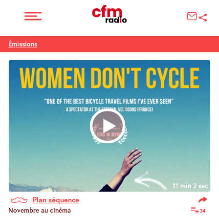
Émissions
11 min 2 sec
Plan séquence
Novembre au cinéma
34