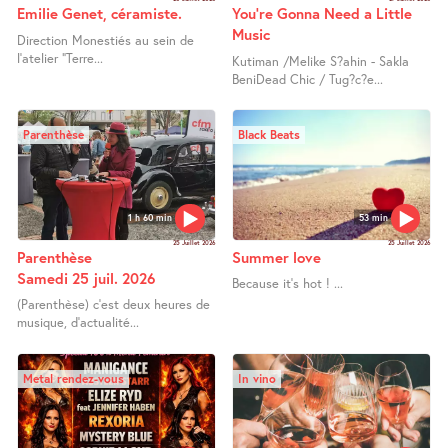
Emilie Genet, céramiste.
You’re Gonna Need a Little
Music
Direction Monestiés au sein de
l’atelier "Terre...
Kutiman /Melike S?ahin - Sakla
BeniDead Chic / Tug?c?e...
Parenthèse
Black Beats
1 h 60 min
53 min
25 Juillet 2026
25 Juillet 2026
Parenthèse
Summer love
Samedi 25 juil. 2026
Because it’s hot ! ...
(Parenthèse) c’est deux heures de
musique, d’actualité...
Metal rendez-vous
In vino