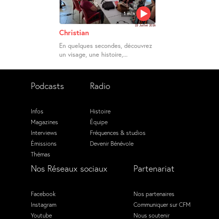
1 min
23 Juillet 2026
Christian
En quelques secondes, découvrez
un visage, une histoire,...
Podcasts
Radio
Infos
Histoire
Magazines
Équipe
Interviews
Fréquences & studios
Émissions
Devenir Bénévole
Thémas
Nos Réseaux sociaux
Partenariat
Facebook
Nos partenaires
Instagram
Communiquer sur CFM
Youtube
Nous soutenir