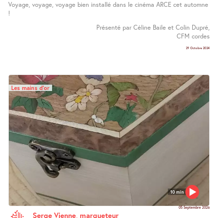
Voyage, voyage, voyage bien installé dans le cinéma ARCE cet automne
!
Présenté par Céline Baile et Colin Dupré,
CFM cordes
29 Octobre 2024
Les mains d’or
10 min
05 Septembre 2026
Serge Vienne, marqueteur