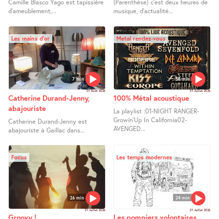
Camille Blasco Yago est tapissière
(Parenthèse) c’est deux heures de
d’ameublement,...
musique, d’actualité...
Les mains d’or
Metal rendez-vous
7 min
58 min
01 Août 2026
31 Juillet 2026
Catherine Durand-Jenny,
100% Métal acoustique
abajouriste
La playlist :01-NIGHT RANGER-
Growin’Up In California02-
Catherine Durand-Jenny est
AVENGED...
abajouriste à Gaillac dans...
Focus
Les temps modernes
26 min
24 min
31 Juillet 2026
31 Juillet 2026
Groovy !
Les pompiers volontaires