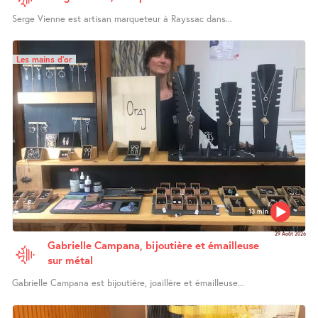
Serge Vienne est artisan marqueteur à Rayssac dans...
Les mains d’or
13 min
29 Août 2026
Gabrielle Campana, bijoutière et émailleuse
sur métal
Gabrielle Campana est bijoutière, joaillère et émailleuse...