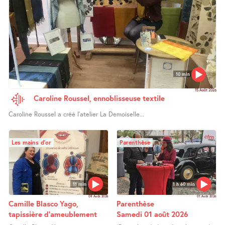
10 min
15 Août 2026
Caroline Roussel, ennoblisseuse textile
Caroline Roussel a créé l’atelier La Demoiselle...
Les mains d’or
Parenthèse
11 min
1 h 60 min
08 Août 2026
01 Août 2026
Camille Blasco Yago,
Parenthèse
tapissière d’ameublement
Samedi 01 août 2026