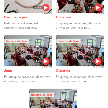
27 min
1 min
23 Juillet 2026
23 Juillet 2026
l’oeil, le regard
Christine
l’œil mais aussi le regard,
En quelques secondes, découvrez
comment nous sommes...
un visage, une histoire,...
Tisseurs de liens
Tisseurs de liens
1 min
1 min
23 Juillet 2026
23 Juillet 2026
Jean
Claudine
En quelques secondes, découvrez
En quelques secondes, découvrez
un visage, une histoire,...
un visage, une histoire,...
Tisseurs de liens