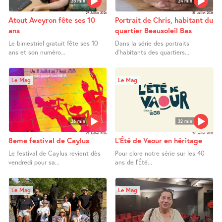
25 min
24 min
29 Juillet 2026
29 Juillet 2026
Atout Aveyron fête ses 10
Portrait de Chris, habitant du
ans
quartier Beausoleil Bas
Le bimestriel gratuit fête ses 10
Dans la série des portraits
ans et son numéro...
d’habitants des quartiers...
Le Mag
Le Mag
26 min
32 min
29 Juillet 2026
29 Juillet 2026
8eme festival de Caylus
L’Été de Vaour en héritage
Le festival de Caylus revient dès
Pour clore notre série sur les 40
vendredi pour sa...
ans de l’Été...
Le Mag
Le Mag