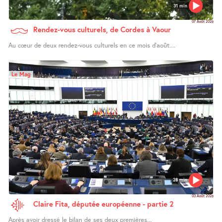
31 min
07 Août 2026
Rendez-vous culturels, de Cordes à Vaour
Au cœur de deux rendez-vous culturels en ce mois d’août....
Le Mag
28 min
03 Août 2026
Claire Fita, députée européenne - partie 2
Après avoir dressé le bilan de ses deux premières...