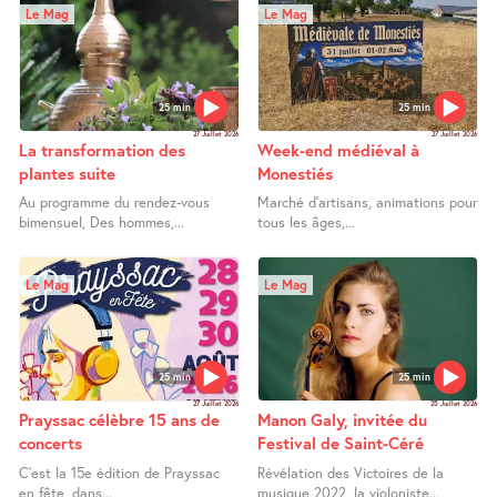
Le Mag
Le Mag
25 min
25 min
27 Juillet 2026
27 Juillet 2026
La transformation des
Week-end médiéval à
plantes suite
Monestiés
Au programme du rendez-vous
Marché d’artisans, animations pour
bimensuel, Des hommes,...
tous les âges,...
Le Mag
Le Mag
25 min
25 min
27 Juillet 2026
25 Juillet 2026
Prayssac célèbre 15 ans de
Manon Galy, invitée du
concerts
Festival de Saint-Céré
C’est la 15e édition de Prayssac
Révélation des Victoires de la
en fête, dans...
musique 2022, la violoniste...