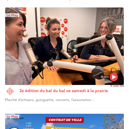
Le Mag
28 min
31 Juillet 2026
2e édition du bal du bal ce samedi à la prairie
Marché d’artisans, guinguette, concerts, l’association...
Le Mag