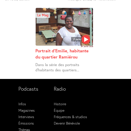
Le Mag
21 min
24 Juillet 2026
Portrait d’Emilie, habitante
du quartier Ramiérou
Dans la série des portraits
d’habitants des quartiers...
Podcasts
Radio
Infos
Histoire
Magazines
Équipe
Interviews
Fréquences & studios
Émissions
Devenir Bénévole
Thémas