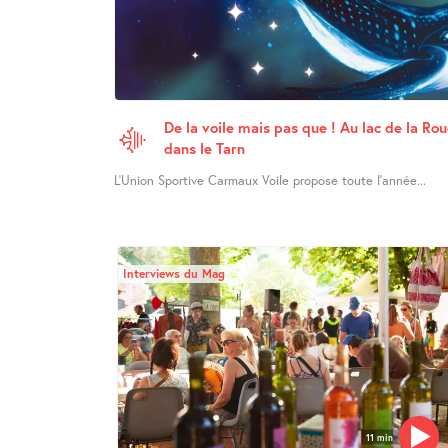
De la voile mais pas que ! Au lac de la Ro
dans le Tarn
L’Union Sportive Carmaux Voile propose toute l’année...
Interviews du Mag
11 min