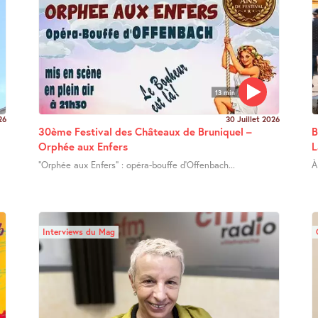
13 min
26
30 Juillet 2026
30ème Festival des Châteaux de Bruniquel –
B
Orphée aux Enfers
L
"Orphée aux Enfers" : opéra-bouffe d’Offenbach...
À
Interviews du Mag