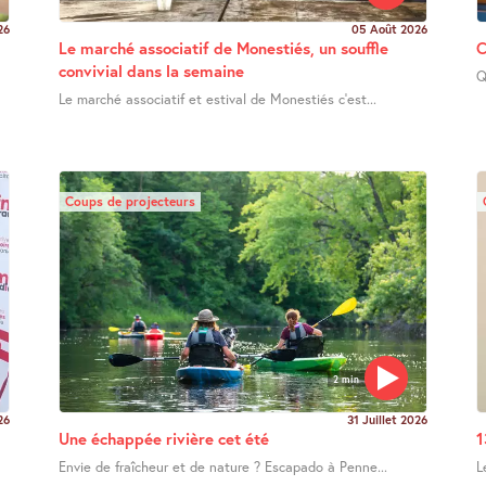
26
05 Août 2026
Le marché associatif de Monestiés, un souffle
C
convivial dans la semaine
Q
Le marché associatif et estival de Monestiés c’est...
Coups de projecteurs
2 min
26
31 Juillet 2026
Une échappée rivière cet été
1
Envie de fraîcheur et de nature ? Escapado à Penne...
L