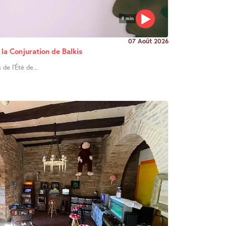
9 min
07 Août 2026
 la Conjuration de Balkis
de l’Été de...