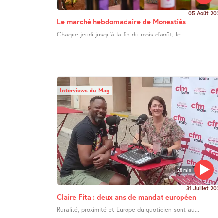
05 Août 20
Le marché hebdomadaire de Monestiès
Chaque jeudi jusqu’à la fin du mois d’août, le...
Interviews du Mag
28 min
31 Juillet 20
Claire Fita : deux ans de mandat européen
Ruralité, proximité et Europe du quotidien sont au...