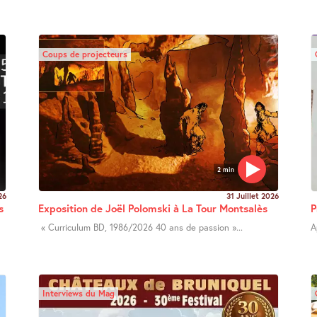
Coups de projecteurs
2 min
26
31 Juillet 2026
s
Exposition de Joël Polomski à La Tour Montsalès
P
« Curriculum BD, 1986/2026 40 ans de passion »...
A
Interviews du Mag