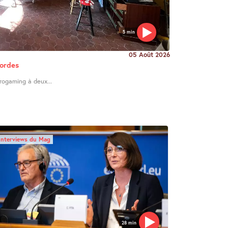
5 min
05 Août 2026
Cordes
trogaming à deux...
Interviews du Mag
28 min