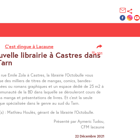
C’est dingue à Lacaune
velle librairie à Castres dans
101
Tarn
rue Emile Zola à Castres, la librairie l’Octobulle vous
se des milliers de titres de mangas, comics, bandes-
nées ou romans graphiques et un espace dédié de 25 m2 à
mmunauté de la BD dans laquelle se dérouleront cours de
s manga et présentations de livres. Et c’est la seule
que spécialisée dans le genre au sud du Tarn.
(s) : Mathieu Houlès, gérant de la librairie l’Octobulle.
Présenté par Aymeric Tudou,
CFM lacaune
22 Décembre 2021