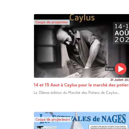
Coups de projecteur
2 min
31 Juillet 20
14 et 15 Aout à Caylus pour le marché des potier
La 33ème édition du Marché des Potiers de Caylus...
Coups de projecteurs