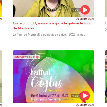
17 min
26
30 Juillet 2026
Curriculum BD, nouvelle expo à la galerie la Tour
1
de Montsalès
D
La Tour de Montsalès poursuit sa saison 2026, avec...
Interviews du Mag
15 min
26
29 Juillet 2026