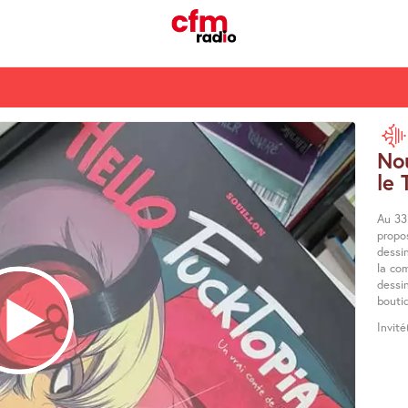
Nou
le 
Au 33 
propo
dessi
la co
dessin
bouti
Invité