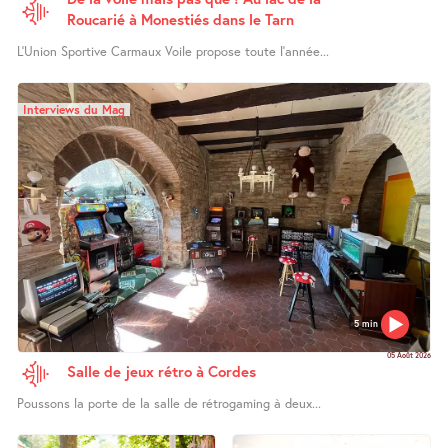
Roucarié à Monestiés dans le Tarn
L’Union Sportive Carmaux Voile propose toute l’année...
Interviews du Mag
5 min
05 Août 2026
Salle de jeux rétro à Cordes
Poussons la porte de la salle de rétrogaming à deux...