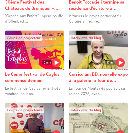
30ème Festival des
Benoit Toccacieli termine sa
Châteaux de Bruniquel –
résidence d’écriture à
Orphée aux Enfers
Lafrançaise
"Orphée aux Enfers" : opéra-bouffe
À travers le projet participatif «
d’Offenbach...
Culture(s) : écrire,...
Coups de projecteur
Interviews du Mag
2 min
17 min
30 Juillet 2026
30 Juillet 2026
Le 8eme festival de Caylus
Curriculum BD, nouvelle expo
commence demain
à la galerie la Tour de
Montsalès
Le festival de Caylus revient dès
La Tour de Montsalès poursuit sa
vendredi pour sa...
saison 2026, avec...
Coups de projecteurs
Interviews du Mag