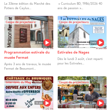
La 33ème édition du Marché des
« Curriculum BD, 1986/2026 40
Potiers de Caylus...
ans de passion »...
Coups de projecteurs
Coups de projecteurs
2 min
2 min
31 Juillet 2026
30 Juillet 2026
Programmation estivale du
Estivales de Nages
musée Fermat
Dès le lundi 3 août, c’est reparti
pour les Estivales...
Après 3 ans de travaux, le musée
Fermat de Beaumont...
Interviews du Mag
Coups de projecteurs
13 min
2 min
30 Juillet 2026
30 Juillet 2026