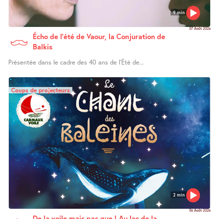
9 min
07 Août 2026
Écho de l’été de Vaour, la Conjuration de
Balkis
Présentée dans le cadre des 40 ans de l’Été de...
Coups de projecteurs
2 min
06 Août 2026
De la voile mais pas que ! Au lac de la