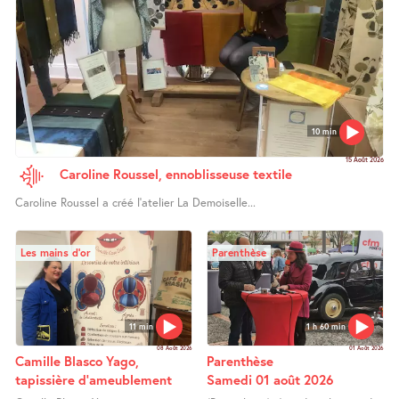
10 min
15 Août 2026
Caroline Roussel, ennoblisseuse textile
Caroline Roussel a créé l’atelier La Demoiselle...
Les mains d’or
Parenthèse
11 min
1 h 60 min
08 Août 2026
01 Août 2026
Camille Blasco Yago,
Parenthèse
tapissière d’ameublement
Samedi 01 août 2026