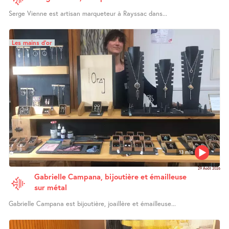
Serge Vienne est artisan marqueteur à Rayssac dans...
Les mains d’or
13 min
29 Août 2026
Gabrielle Campana, bijoutière et émailleuse
sur métal
Gabrielle Campana est bijoutière, joaillère et émailleuse...