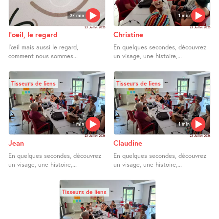
27 min
1 min
23 Juillet 2026
23 Juillet 2026
l’oeil, le regard
Christine
l’œil mais aussi le regard,
En quelques secondes, découvrez
comment nous sommes...
un visage, une histoire,...
Tisseurs de liens
Tisseurs de liens
1 min
1 min
23 Juillet 2026
23 Juillet 2026
Jean
Claudine
En quelques secondes, découvrez
En quelques secondes, découvrez
un visage, une histoire,...
un visage, une histoire,...
Tisseurs de liens