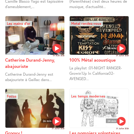
Camille Blasco Yago est tapissière
(Parenthèse) c’est deux heures de
d’ameublement,...
musique, d’actualité...
Les mains d’or
Metal rendez-vous
7 min
58 min
01 Août 2026
31 Juillet 2026
Catherine Durand-Jenny,
100% Métal acoustique
abajouriste
La playlist :01-NIGHT RANGER-
Growin’Up In California02-
Catherine Durand-Jenny est
AVENGED...
abajouriste à Gaillac dans...
Focus
Les temps modernes
26 min
24 min
31 Juillet 2026
31 Juillet 2026
Groovy !
Les pompiers volontaires