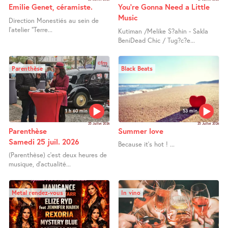
Emilie Genet, céramiste.
You’re Gonna Need a Little
Music
Direction Monestiés au sein de
l’atelier "Terre...
Kutiman /Melike S?ahin - Sakla
BeniDead Chic / Tug?c?e...
Parenthèse
Black Beats
1 h 60 min
53 min
25 Juillet 2026
25 Juillet 2026
Parenthèse
Summer love
Samedi 25 juil. 2026
Because it’s hot ! ...
(Parenthèse) c’est deux heures de
musique, d’actualité...
Metal rendez-vous
In vino