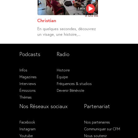
1 min
23 Juillet 2026
Christian
En quelques secondes, découvrez
un visage, une histoire,...
Podcasts
Radio
Infos
Histoire
Magazines
Équipe
Interviews
Fréquences & studios
Émissions
Devenir Bénévole
Thémas
Nos Réseaux sociaux
Partenariat
Facebook
Nos partenaires
Instagram
Communiquer sur CFM
Youtube
Nous soutenir