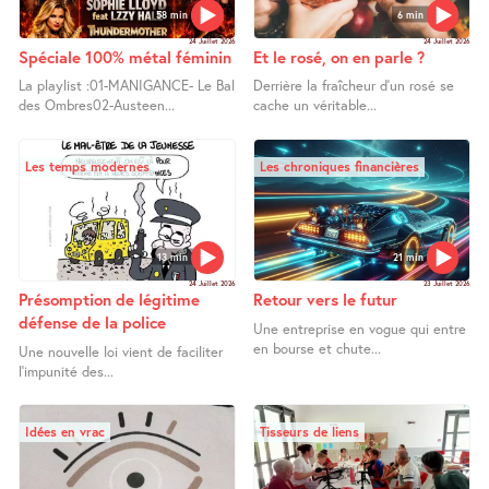
58 min
6 min
24 Juillet 2026
24 Juillet 2026
Spéciale 100% métal féminin
Et le rosé, on en parle ?
La playlist :01-MANIGANCE- Le Bal
Derrière la fraîcheur d’un rosé se
des Ombres02-Austeen...
cache un véritable...
Les temps modernes
Les chroniques financières
13 min
21 min
24 Juillet 2026
23 Juillet 2026
Présomption de légitime
Retour vers le futur
défense de la police
Une entreprise en vogue qui entre
en bourse et chute...
Une nouvelle loi vient de faciliter
l’impunité des...
Idées en vrac
Tisseurs de liens