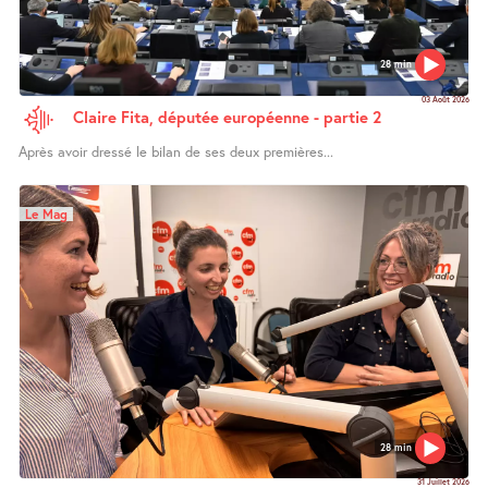
28 min
03 Août 2026
Claire Fita, députée européenne - partie 2
Après avoir dressé le bilan de ses deux premières...
Le Mag
28 min
31 Juillet 2026