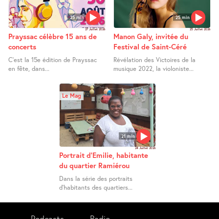
25 min
25 min
27 Juillet 2026
25 Juillet 2026
Prayssac célèbre 15 ans de
Manon Galy, invitée du
concerts
Festival de Saint-Céré
C’est la 15e édition de Prayssac
Révélation des Victoires de la
en fête, dans...
musique 2022, la violoniste...
Le Mag
21 min
24 Juillet 2026
Portrait d’Emilie, habitante
du quartier Ramiérou
Dans la série des portraits
d’habitants des quartiers...
Podcasts
Radio