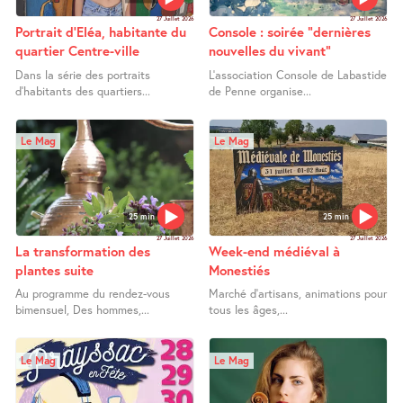
27 Juillet 2026
27 Juillet 2026
Portrait d’Eléa, habitante du
Console : soirée "dernières
quartier Centre-ville
nouvelles du vivant"
Dans la série des portraits
L’association Console de Labastide
d’habitants des quartiers...
de Penne organise...
Le Mag
Le Mag
25 min
25 min
27 Juillet 2026
27 Juillet 2026
La transformation des
Week-end médiéval à
plantes suite
Monestiés
Au programme du rendez-vous
Marché d’artisans, animations pour
bimensuel, Des hommes,...
tous les âges,...
Le Mag
Le Mag