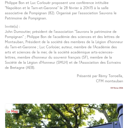
Philippe Bon et Luc Corlouër proposent une conférence intitulée
"Napoléon et le Tarn-et-Garonne" le 28 février à 20h15 à la salle
associative de Pompignan (82). Organisé par l’association Sauvons le
Patrimoine de Pompignan.
Invité(s) :
John Dumoutier, président de l’association "Sauvons le patrimoine de
Pompignan" ; Philippe Bon de l’académie des sciences et des lettres de
Montauban, Président de la société des membres de la Légion d’honneur
du Tarn-et-Garonne ; Luc Corloüer, auteur, membre de l’Académie des
arts et sciences de la mer, de la société académique arts-sciences-
lettres, membre d’honneur du souvenir français (SF), membre de la
Société de la Légion d’Honneur (SMLH) et de l’Association des Ecrivains
de Bretagne (AEB).
Présenté par Rémy Torroella,
CFM montauban
04 Février 2026
Le Mag