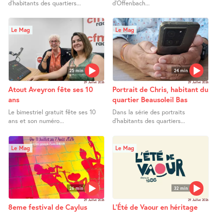
d’habitants des quartiers...
d’Offenbach...
Le Mag
Le Mag
25 min
24 min
29 Juillet 2026
29 Juillet 2026
Atout Aveyron fête ses 10
Portrait de Chris, habitant du
ans
quartier Beausoleil Bas
Le bimestriel gratuit fête ses 10
Dans la série des portraits
ans et son numéro...
d’habitants des quartiers...
Le Mag
Le Mag
26 min
32 min
29 Juillet 2026
29 Juillet 2026
8eme festival de Caylus
L’Été de Vaour en héritage