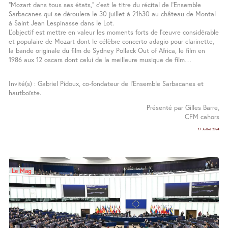
“Mozart dans tous ses états,” c’est le titre du récital de l’Ensemble
Sarbacanes qui se déroulera le 30 juillet à 21h30 au château de Montal
à Saint Jean Lespinasse dans le Lot.
L’objectif est mettre en valeur les moments forts de l’œuvre considérable
et populaire de Mozart dont le célèbre concerto adagio pour clarinette,
la bande originale du film de Sydney Pollack Out of Africa, le film en
1986 aux 12 oscars dont celui de la meilleure musique de film…
Invité(s) : Gabriel Pidoux, co-fondateur de l’Ensemble Sarbacanes et
hautboïste.
Présenté par Gilles Barre,
CFM cahors
17 Juillet 2024
Le Mag