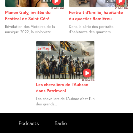
25 min
21 min
25 Juillet 2026
24 Juillet 2026
Manon Galy, invitée du
Portrait d’Emilie, habitante
Festival de Saint-Céré
du quartier Ramiérou
Révélation des Victoires de la
Dans la série des portraits
musique 2022, la violoniste...
d’habitants des quartiers...
Le Mag
25 min
23 Juillet 2026
Les chevaliers de l’Aubrac
dans Patrimoni
Les chevaliers de l’Aubrac c’est l’un
des grands...
Podcasts
Radio