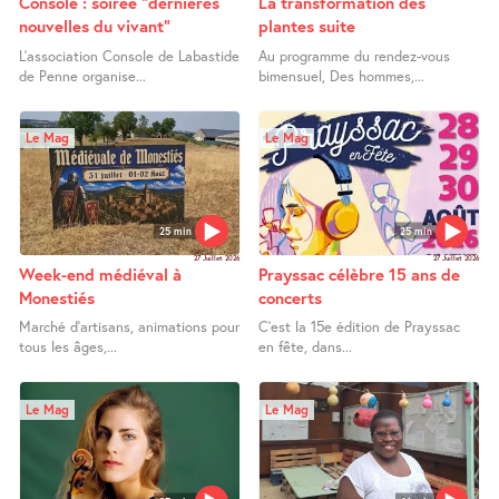
Console : soirée "dernières
La transformation des
nouvelles du vivant"
plantes suite
L’association Console de Labastide
Au programme du rendez-vous
de Penne organise...
bimensuel, Des hommes,...
Le Mag
Le Mag
25 min
25 min
27 Juillet 2026
27 Juillet 2026
Week-end médiéval à
Prayssac célèbre 15 ans de
Monestiés
concerts
Marché d’artisans, animations pour
C’est la 15e édition de Prayssac
tous les âges,...
en fête, dans...
Le Mag
Le Mag