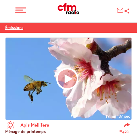
Émissions
19 min 37 sec
Apis Mellifera
Ménage de printemps
23