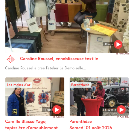
10 min
15 Août 2026
Caroline Roussel, ennoblisseuse textile
Caroline Roussel a créé l’atelier La Demoiselle...
Les mains d’or
Parenthèse
11 min
1 h 60 min
08 Août 2026
01 Août 2026
Camille Blasco Yago,
Parenthèse
tapissière d’ameublement
Samedi 01 août 2026