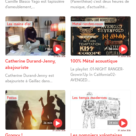
Camille Blasco Yago est tapissière
(Parenthèse) c’est deux heures de
d’ameublement,...
musique, d’actualité...
Les mains d’or
Metal rendez-vous
7 min
58 min
01 Août 2026
31 Juillet 2026
Catherine Durand-Jenny,
100% Métal acoustique
abajouriste
La playlist :01-NIGHT RANGER-
Growin’Up In California02-
Catherine Durand-Jenny est
AVENGED...
abajouriste à Gaillac dans...
Focus
Les temps modernes
26 min
24 min
31 Juillet 2026
31 Juillet 2026
Groovy !
Les pompiers volontaires