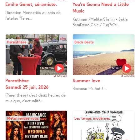
Emilie Genet, céramiste.
You’re Gonna Need a Little
Music
Direction Monestiés au sein de
l’atelier "Terre...
Kutiman /Melike S?ahin - Sakla
BeniDead Chic / Tug?c?e...
Parenthèse
Black Beats
1 h 60 min
53 min
25 Juillet 2026
25 Juillet 2026
Parenthèse
Summer love
Samedi 25 juil. 2026
Because it’s hot ! ...
(Parenthèse) c’est deux heures de
musique, d’actualité...
Metal rendez-vous
Les temps modernes