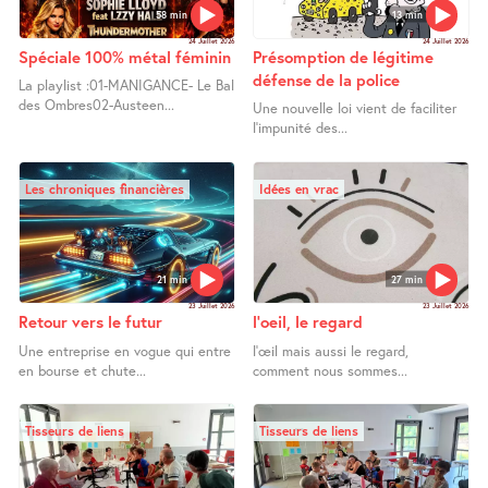
58 min
13 min
24 Juillet 2026
24 Juillet 2026
Spéciale 100% métal féminin
Présomption de légitime
défense de la police
La playlist :01-MANIGANCE- Le Bal
des Ombres02-Austeen...
Une nouvelle loi vient de faciliter
l’impunité des...
Les chroniques financières
Idées en vrac
21 min
27 min
23 Juillet 2026
23 Juillet 2026
Retour vers le futur
l’oeil, le regard
Une entreprise en vogue qui entre
l’œil mais aussi le regard,
en bourse et chute...
comment nous sommes...
Tisseurs de liens
Tisseurs de liens