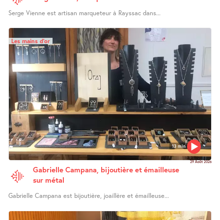
Serge Vienne est artisan marqueteur à Rayssac dans...
Les mains d’or
13 min
29 Août 2026
Gabrielle Campana, bijoutière et émailleuse
sur métal
Gabrielle Campana est bijoutière, joaillère et émailleuse...