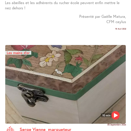
Les abeilles et les adhérents du rucher école peuvent enfin mettre le
nez dehors !
Présenté par Gaëlle Matura,
CFM caylus
18 Avril 2022
Les mains d’or
10 min
05 Septembre 2026
Serge Vienne, marqueteur