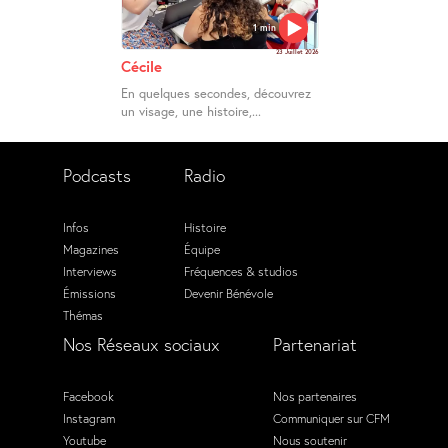
1 min
23 Juillet 2026
Cécile
En quelques secondes, découvrez
un visage, une histoire,...
Podcasts
Radio
Infos
Histoire
Magazines
Équipe
Interviews
Fréquences & studios
Émissions
Devenir Bénévole
Thémas
Nos Réseaux sociaux
Partenariat
Facebook
Nos partenaires
Instagram
Communiquer sur CFM
Youtube
Nous soutenir