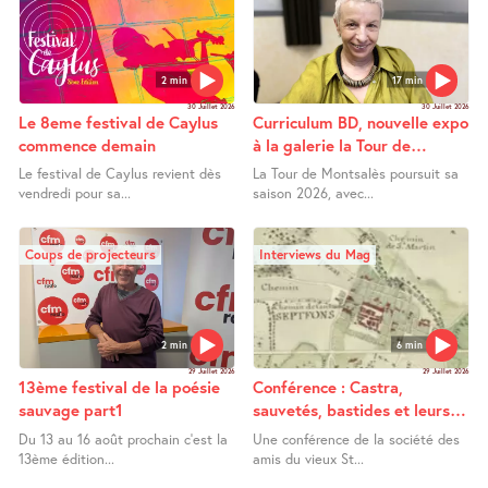
2 min
17 min
30 Juillet 2026
30 Juillet 2026
Le 8eme festival de Caylus
Curriculum BD, nouvelle expo
commence demain
à la galerie la Tour de
Montsalès
Le festival de Caylus revient dès
La Tour de Montsalès poursuit sa
vendredi pour sa...
saison 2026, avec...
Coups de projecteurs
Interviews du Mag
2 min
6 min
29 Juillet 2026
29 Juillet 2026
13ème festival de la poésie
Conférence : Castra,
sauvage part1
sauvetés, bastides et leurs
extensions entre Bas Quercy
Du 13 au 16 août prochain c’est la
Une conférence de la société des
et Bas Rouergue
13ème édition...
amis du vieux St...