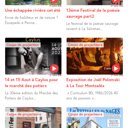
31 Juillet 2026
31 Juillet 2026
Une échappée rivière cet été
13ème Festival de la poésie
sauvage part2
Envie de fraîcheur et de nature ?
Escapado à Penne...
Le festival de la poésie sauvage
revient à La Salvetat...
Coups de projecteur
Coups de projecteurs
2 min
2 min
31 Juillet 2026
31 Juillet 2026
14 et 15 Aout à Caylus pour
Exposition de Joël Polomski
le marché des potiers
à La Tour Montsalès
La 33ème édition du Marché des
« Curriculum BD, 1986/2026 40
Potiers de Caylus...
ans de passion »...
Coups de projecteurs
Coups de projecteurs