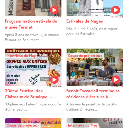
2 min
2 min
31 Juillet 2026
30 Juillet 2026
Programmation estivale du
Estivales de Nages
musée Fermat
Dès le lundi 3 août, c’est reparti
pour les Estivales...
Après 3 ans de travaux, le musée
Fermat de Beaumont...
Interviews du Mag
Coups de projecteurs
13 min
2 min
30 Juillet 2026
30 Juillet 2026
30ème Festival des
Benoit Toccacieli termine sa
Châteaux de Bruniquel –
résidence d’écriture à
Orphée aux Enfers
Lafrançaise
"Orphée aux Enfers" : opéra-bouffe
À travers le projet participatif «
d’Offenbach...
Culture(s) : écrire,...
Coups de projecteur
Interviews du Mag