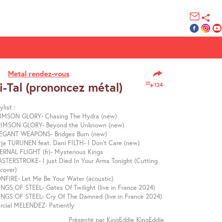
Metal rendez-vous
-Tal (prononcez métal)
124
ylist :
IMSON GLORY- Chasing The Hydra (new)
IMSON GLORY- Beyond the Unknown (new)
EGANT WEAPONS- Bridges Burn (new)
rja TURUNEN feat. Dani FILTH- I Don’t Care (new)
ERNAL FLIGHT (fr)- Mysterious Kings
STERSTROKE- I just Died In Your Arms Tonight (Cutting
cover)
NFIRE- Let Me Be Your Water (acoustic)
NGS OF STEEL- Gates Of Twilight (live in France 2024)
NGS OF STEEL- Cry Of The Damned (live in France 2024)
rcial MELENDEZ- Patiently
Présenté par KingEddie KingEddie,