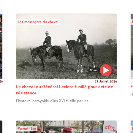
Les messagers du cheval
17 min
26
29 Juillet 2026
Le cheval du Général Leclerc fusillé pour acte de
E
résistance
D
L’histoire incroyable d’Iris XVI fusillé par les...
Parenthèse