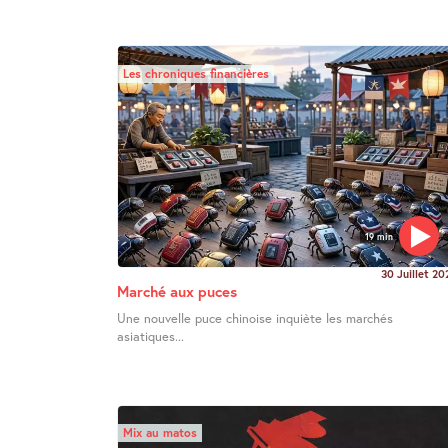
Les chroniques financières
19 min
30 Juillet 20
Marché aux puces
Une nouvelle puce chinoise inquiète les marchés
asiatiques...
Mix au matos