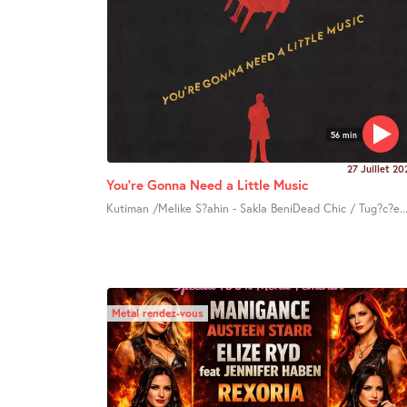
56 min
27 Juillet 20
You’re Gonna Need a Little Music
Kutiman /Melike S?ahin - Sakla BeniDead Chic / Tug?c?e..
Metal rendez-vous