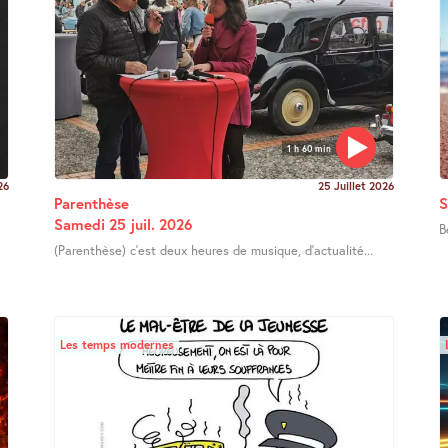
1 h 60 min
26
25 Juillet 2026
Parenthèse
S
Samedi 25 juil. 2026
.
B
(Parenthèse) c’est deux heures de musique, d’actualité...
Les temps modernes