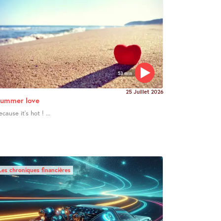
53 min
25 Juillet 2026
ummer love
ecause it’s hot ! ...
Les chroniques financières