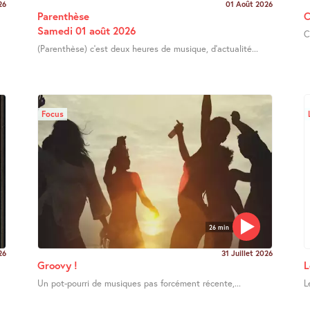
26
01 Août 2026
Parenthèse
C
Samedi 01 août 2026
C
(Parenthèse) c’est deux heures de musique, d’actualité...
Focus
26 min
26
31 Juillet 2026
Groovy !
L
Un pot-pourri de musiques pas forcément récente,...
L