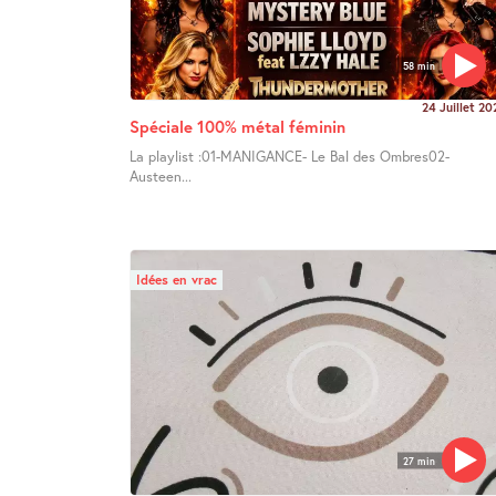
58 min
24 Juillet 20
Spéciale 100% métal féminin
La playlist :01-MANIGANCE- Le Bal des Ombres02-
Austeen...
Idées en vrac
27 min