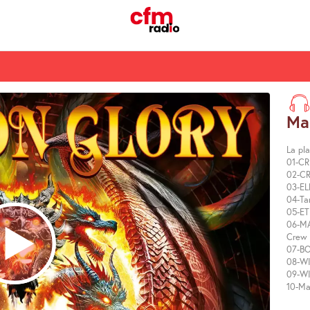
Mai
La pla
01-CR
02-CR
03-EL
04-Ta
05-ET
06-MA
Crew 
07-BO
08-WI
09-WI
10-Ma