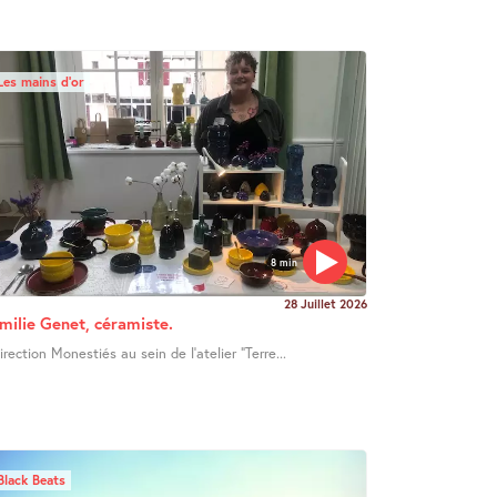
Les mains d’or
8 min
28 Juillet 2026
milie Genet, céramiste.
irection Monestiés au sein de l’atelier "Terre...
Black Beats