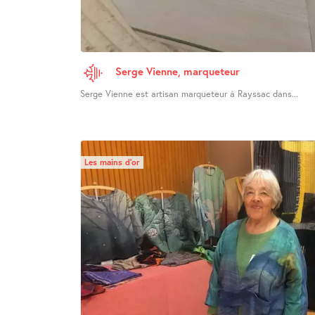
Serge Vienne, marqueteur
Serge Vienne est artisan marqueteur à Rayssac dans...
Les mains d’or