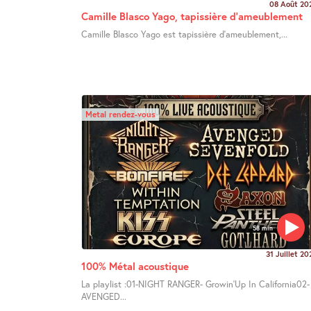
08 Août 20
Camille Blasco Yago, tapissière d’ameublement
Camille Blasco Yago est tapissière d’ameublement,...
Metal rendez-vous
58 min
31 Juillet 20
100% Métal acoustique
La playlist :01-NIGHT RANGER- Growin’Up In California02-
AVENGED...