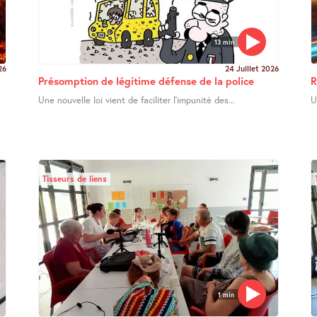
13 min
26
24 Juillet 2026
Présomption de légitime défense de la police
R
Une nouvelle loi vient de faciliter l’impunité des...
U
Tisseurs de liens
1 min