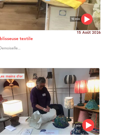
10 min
15 Août 2026
blisseuse textile
Demoiselle...
Les mains d’or
7 min