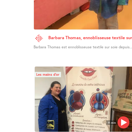
Barbara Thomas, ennoblisseuse textile sur
Barbara Thomas est ennoblisseuse textile sur soie depuis..
Les mains d’or
11 min