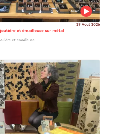
13 min
29 Août 2026
joutière et émailleuse sur métal
illère et émailleuse...