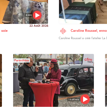
6 min
22 Août 2026
 soie
Caroline Roussel, enno
.
Caroline Roussel a créé l’atelier La 
Parenthèse
1 h 60 min