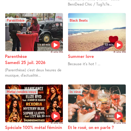
BeniDead Chic / Tug?c?e...
Parenthèse
Black Beats
1 h 60 min
53 min
25 Juillet 2026
25 Juillet 2026
Parenthèse
Summer love
Samedi 25 juil. 2026
Because it’s hot ! ...
(Parenthèse) c’est deux heures de
musique, d’actualité...
Metal rendez-vous
In vino
58 min
6 min
24 Juillet 2026
24 Juillet 2026
Spéciale 100% métal féminin
Et le rosé, on en parle ?