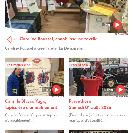
10 min
15 Août 2026
Caroline Roussel, ennoblisseuse textile
Caroline Roussel a créé l’atelier La Demoiselle...
Les mains d’or
Parenthèse
11 min
1 h 60 min
08 Août 2026
01 Août 2026
Camille Blasco Yago,
Parenthèse
tapissière d’ameublement
Samedi 01 août 2026
Camille Blasco Yago est tapissière
(Parenthèse) c’est deux heures de
d’ameublement,...
musique, d’actualité...