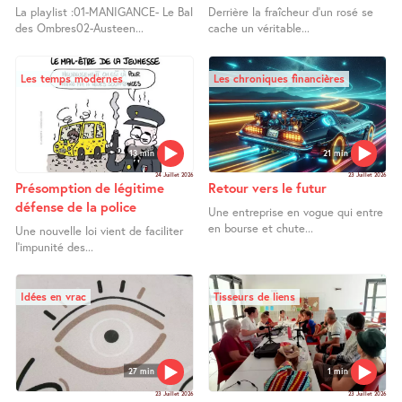
La playlist :01-MANIGANCE- Le Bal
Derrière la fraîcheur d’un rosé se
des Ombres02-Austeen...
cache un véritable...
Les temps modernes
Les chroniques financières
13 min
21 min
24 Juillet 2026
23 Juillet 2026
Présomption de légitime
Retour vers le futur
défense de la police
Une entreprise en vogue qui entre
en bourse et chute...
Une nouvelle loi vient de faciliter
l’impunité des...
Idées en vrac
Tisseurs de liens
27 min
1 min
23 Juillet 2026
23 Juillet 2026