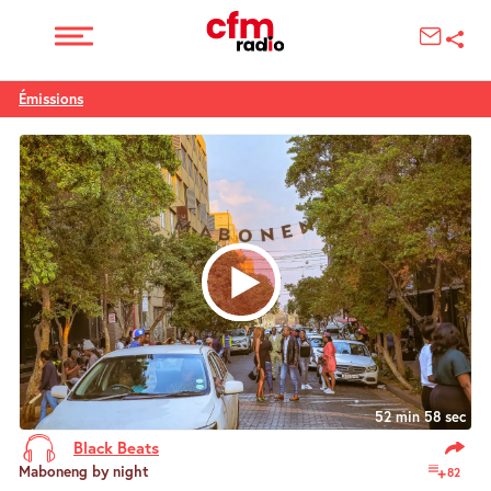
Émissions
52 min 58 sec
Black Beats
Maboneng by night
82