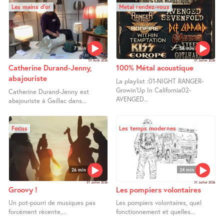
Les mains d’or
Metal rendez-vous
7 min
58 min
01 Août 2026
31 Juillet 2026
Catherine Durand-Jenny,
100% Métal acoustique
abajouriste
La playlist :01-NIGHT RANGER-
Growin’Up In California02-
Catherine Durand-Jenny est
AVENGED...
abajouriste à Gaillac dans...
Focus
Les temps modernes
26 min
24 min
31 Juillet 2026
31 Juillet 2026
Groovy !
Les pompiers volontaires
Un pot-pourri de musiques pas
Les pompiers volontaires, quel
forcément récente,...
fonctionnement et quelles...