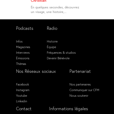
Christian
En quelques secondes, découvrez
un visage, une histoire,...
Podcasts
Radio
Infos
Histoire
Magazines
Équipe
Interviews
Fréquences & studios
Émissions
Devenir Bénévole
Thémas
Nos Réseaux sociaux
Partenariat
Facebook
Nos partenaires
Instagram
Communiquer sur CFM
Youtube
Nous soutenir
Linkedin
Contact
Informations légales