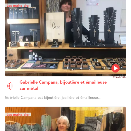
Les mains d’or
13 min
29 Août 2026
Gabrielle Campana, bijoutière et émailleuse
sur métal
Gabrielle Campana est bijoutière, joaillère et émailleuse...
Les mains d’or