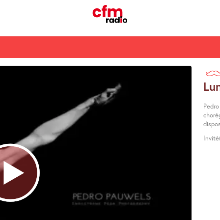
Lun
Pedro
choré
dispos
Invit