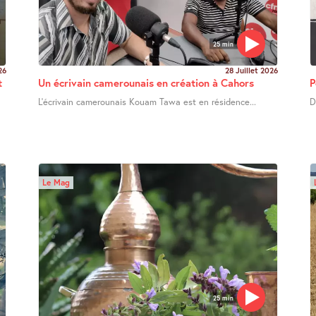
25 min
26
28 Juillet 2026
t
Un écrivain camerounais en création à Cahors
P
L’écrivain camerounais Kouam Tawa est en résidence...
D
Le Mag
25 min