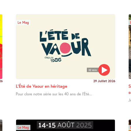
Le Mag
32 min
26
29 Juillet 2026
L’Été de Vaour en héritage
S
s
Pour clore notre série sur les 40 ans de l’Été...
J
Le Mag