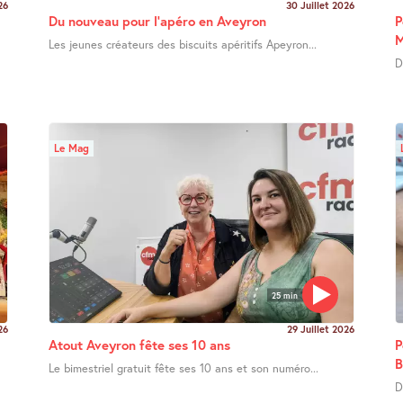
26
30 Juillet 2026
Du nouveau pour l’apéro en Aveyron
P
M
Les jeunes créateurs des biscuits apéritifs Apeyron...
D
Le Mag
25 min
26
29 Juillet 2026
Atout Aveyron fête ses 10 ans
P
B
Le bimestriel gratuit fête ses 10 ans et son numéro...
D