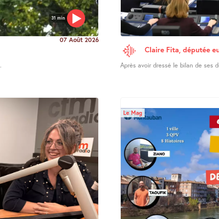
31 min
07 Août 2026
Claire Fita, députée e
.
Après avoir dressé le bilan de ses d
Le Mag