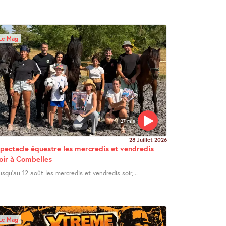
Le Mag
27 min
28 Juillet 2026
pectacle équestre les mercredis et vendredis
oir à Combelles
usqu’au 12 août les mercredis et vendredis soir,...
Le Mag