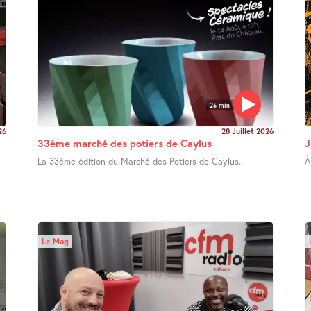
26 min
26
28 Juillet 2026
33ème marché des potiers de Caylus
J
La 33ème édition du Marché des Potiers de Caylus...
À
Le Mag