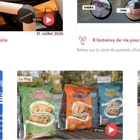
28 min
31 Juillet 2026
irie
8 histoires de vie po
Retour sur la série de portraits d’ha
Le Mag
27 min