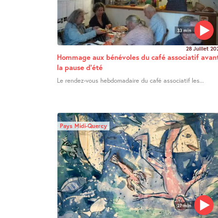
33 min
28 Juillet 20
Hommage aux bénévoles du café associatif avan
la pause d’été
Le rendez-vous hebdomadaire du café associatif les...
Pays Midi-Quercy
27 min