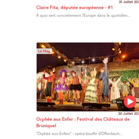
31 Juillet 20
Claire Fita, députée européenne - #1
À quoi sert concrètement l’Europe dans le quotidien...
Le Mag
27 min
30 Juillet 20
Orphée aux Enfer : Festival des Châteaux de
Bruniquel
"Orphée aux Enfers" : opéra-bouffe d’Offenbach...