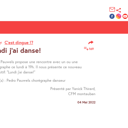
C’est dingue !?
di j’ai danse!
169
 Pauwels propose une rencontre avec un ou une
graphe ce lundi à 19h. Il nous présente ce nouveau
itif: "Lundi j’ai danse!"
é(s) : Pedro Pauwels chorégraphe danseur
Présenté par Yanick Thirard,
CFM montauban
04 Mai 2022