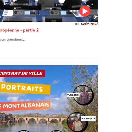
28 min
03 Août 2026
uropéenne - partie 2
eux premières...