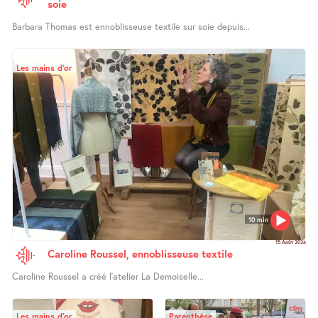
soie
Barbara Thomas est ennoblisseuse textile sur soie depuis...
Les mains d’or
10 min
15 Août 2026
Caroline Roussel, ennoblisseuse textile
Caroline Roussel a créé l’atelier La Demoiselle...
Les mains d’or
Parenthèse