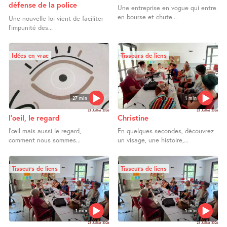
défense de la police
Une entreprise en vogue qui entre
en bourse et chute...
Une nouvelle loi vient de faciliter
l’impunité des...
Idées en vrac
Tisseurs de liens
27 min
1 min
23 Juillet 2026
23 Juillet 2026
l’oeil, le regard
Christine
l’œil mais aussi le regard,
En quelques secondes, découvrez
comment nous sommes...
un visage, une histoire,...
Tisseurs de liens
Tisseurs de liens
1 min
1 min
23 Juillet 2026
23 Juillet 2026