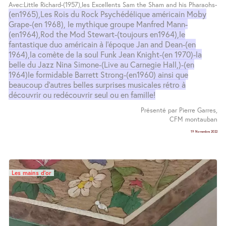
Avec:Little Richard-(1957),les Excellents Sam the Sham and his Pharaohs-
(en1965),Les Rois du Rock Psychédélique américain Moby
Grape-(en 1968), le mythique groupe Manfred Mann-
(en1964),Rod the Mod Stewart-(toujours en1964),le
fantastique duo américain à l’époque Jan and Dean-(en
1964),la comète de la soul Funk Jean Knight-(en 1970)-la
belle du Jazz Nina Simone-(Live au Carnegie Hall,)-(en
1964)le formidable Barrett Strong-(en1960) ainsi que
beaucoup d’autres belles surprises musicales rétro à
découvrir ou redécouvrir seul ou en famille!
Présenté par Pierre Garres,
CFM montauban
19 Novembre 2022
Les mains d’or