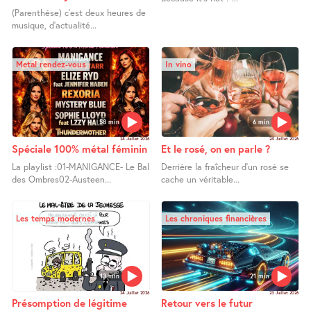
(Parenthèse) c’est deux heures de
musique, d’actualité...
Metal rendez-vous
In vino
58 min
6 min
24 Juillet 2026
24 Juillet 2026
Spéciale 100% métal féminin
Et le rosé, on en parle ?
La playlist :01-MANIGANCE- Le Bal
Derrière la fraîcheur d’un rosé se
des Ombres02-Austeen...
cache un véritable...
Les temps modernes
Les chroniques financières
13 min
21 min
24 Juillet 2026
23 Juillet 2026
Présomption de légitime
Retour vers le futur