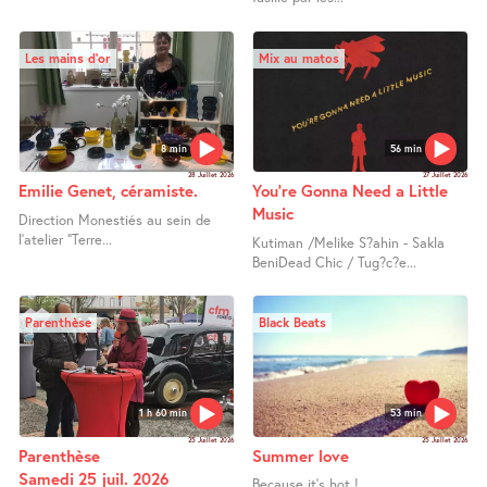
Les mains d’or
Mix au matos
8 min
56 min
28 Juillet 2026
27 Juillet 2026
Emilie Genet, céramiste.
You’re Gonna Need a Little
Music
Direction Monestiés au sein de
l’atelier "Terre...
Kutiman /Melike S?ahin - Sakla
BeniDead Chic / Tug?c?e...
Parenthèse
Black Beats
1 h 60 min
53 min
25 Juillet 2026
25 Juillet 2026
Parenthèse
Summer love
Samedi 25 juil. 2026
Because it’s hot ! ...