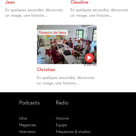
Jean
Claudine
En quelques secondes, découvrez
En quelques secondes, découvrez
un visage, une histoire,...
un visage, une histoire,...
Tisseurs de liens
1 min
23 Juillet 2026
Christian
En quelques secondes, découvrez
un visage, une histoire,...
Podcasts
Radio
Infos
Histoire
Magazines
Équipe
Interviews
Fréquences & studios