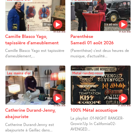
11 min
1 h 60 min
08 Août 2026
01 Août 2026
Camille Blasco Yago,
Parenthèse
tapissière d’ameublement
Samedi 01 août 2026
Camille Blasco Yago est tapissière
(Parenthèse) c’est deux heures de
d’ameublement,...
musique, d’actualité...
Les mains d’or
Metal rendez-vous
7 min
58 min
01 Août 2026
31 Juillet 2026
Catherine Durand-Jenny,
100% Métal acoustique
abajouriste
La playlist :01-NIGHT RANGER-
Growin’Up In California02-
Catherine Durand-Jenny est
AVENGED...
abajouriste à Gaillac dans...