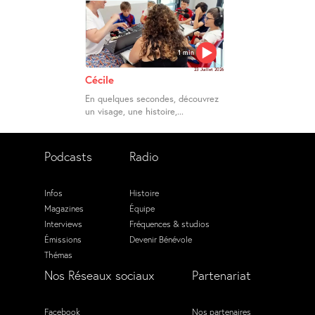
1 min
23 Juillet 2026
Cécile
En quelques secondes, découvrez
un visage, une histoire,...
Podcasts
Radio
Infos
Histoire
Magazines
Équipe
Interviews
Fréquences & studios
Émissions
Devenir Bénévole
Thémas
Nos Réseaux sociaux
Partenariat
Facebook
Nos partenaires