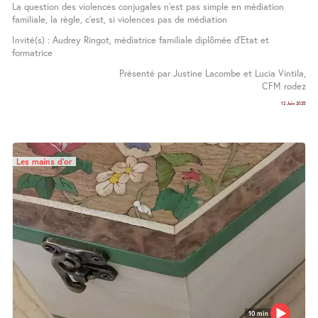
La question des violences conjugales n’est pas simple en médiation
familiale, la règle, c’est, si violences pas de médiation
Invité(s) : Audrey Ringot, médiatrice familiale diplômée d’Etat et
formatrice
Présenté par Justine Lacombe et Lucia Vintila,
CFM rodez
12 Juin 2025
Les mains d’or
10 min