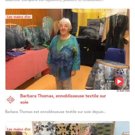
Les mains d’or
6 min
22 Août 2026
Barbara Thomas, ennoblisseuse textile sur
soie
Barbara Thomas est ennoblisseuse textile sur soie depuis...
Les mains d’or