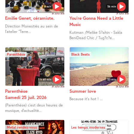
8 min
56 min
28 Juillet 2026
27 Juillet 2026
Emilie Genet, céramiste.
You’re Gonna Need a Little
Music
Direction Monestiés au sein de
l’atelier "Terre...
Kutiman /Melike S?ahin - Sakla
BeniDead Chic / Tug?c?e...
Parenthèse
Black Beats
1 h 60 min
53 min
25 Juillet 2026
25 Juillet 2026
Parenthèse
Summer love
Samedi 25 juil. 2026
Because it’s hot ! ...
(Parenthèse) c’est deux heures de
musique, d’actualité...
Metal rendez-vous
Les temps modernes