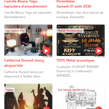
Camille Blasco Yago,
Parenthèse
tapissière d’ameublement
Samedi 01 août 2026
Camille Blasco Yago est tapissière
(Parenthèse) c’est deux heures de
d’ameublement,...
musique, d’actualité...
Les mains d’or
Metal rendez-vous
7 min
58 min
01 Août 2026
31 Juillet 2026
Catherine Durand-Jenny,
100% Métal acoustique
abajouriste
La playlist :01-NIGHT RANGER-
Growin’Up In California02-
Catherine Durand-Jenny est
AVENGED...
abajouriste à Gaillac dans...
Focus
Les temps modernes