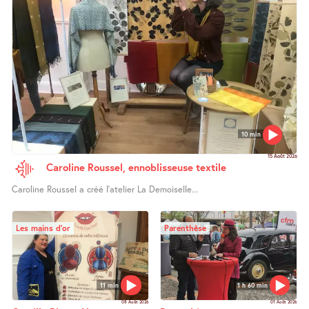
10 min
15 Août 2026
Caroline Roussel, ennoblisseuse textile
Caroline Roussel a créé l’atelier La Demoiselle...
Les mains d’or
Parenthèse
11 min
1 h 60 min
08 Août 2026
01 Août 2026