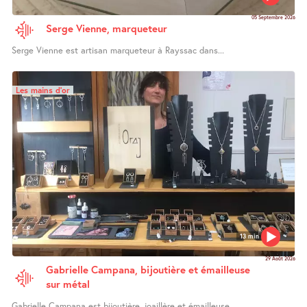
05 Septembre 2026
Serge Vienne, marqueteur
Serge Vienne est artisan marqueteur à Rayssac dans...
Les mains d’or
13 min
29 Août 2026
Gabrielle Campana, bijoutière et émailleuse
sur métal
Gabrielle Campana est bijoutière, joaillère et émailleuse...