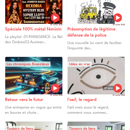
58 min
13 min
24 Juillet 2026
24 Juillet 2026
Spéciale 100% métal féminin
Présomption de légitime
défense de la police
La playlist :01-MANIGANCE- Le Bal
des Ombres02-Austeen...
Une nouvelle loi vient de faciliter
l’impunité des...
Les chroniques financières
Idées en vrac
21 min
27 min
23 Juillet 2026
23 Juillet 2026
Retour vers le futur
l’oeil, le regard
Une entreprise en vogue qui entre
l’œil mais aussi le regard,
en bourse et chute...
comment nous sommes...
Tisseurs de liens
Tisseurs de liens