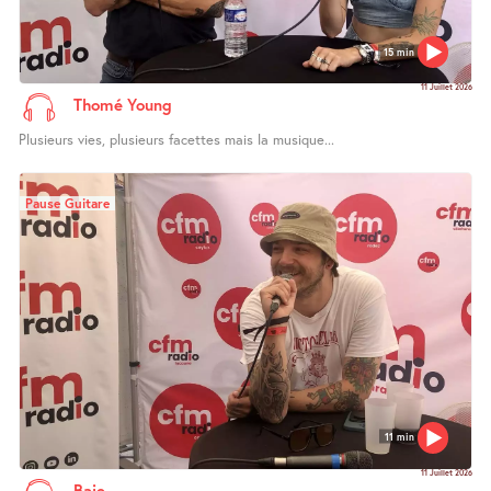
15 min
11 Juillet 2026
Thomé Young
Plusieurs vies, plusieurs facettes mais la musique...
Pause Guitare
11 min
11 Juillet 2026
Baie