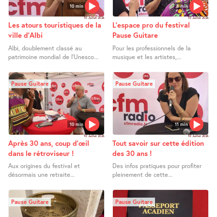
10 min
8 min
10 Juillet 2026
10 Juillet 2026
Les atours touristiques de la
L’espace pro du festival
ville d’Albi
Pause Guitare
Albi, doublement classé au
Pour les professionnels de la
patrimoine mondial de l’Unesco...
musique et les artistes,...
Pause Guitare
Pause Guitare
10 min
11 min
10 Juillet 2026
10 Juillet 2026
Après 30 ans, coup d’œil
Tout savoir sur cette édition
dans le rétroviseur !
des 30 ans !
Aux origines du festival et
Des infos pratiques pour profiter
désormais une retraite...
pleinement de cette...
Pause Guitare
Pause Guitare