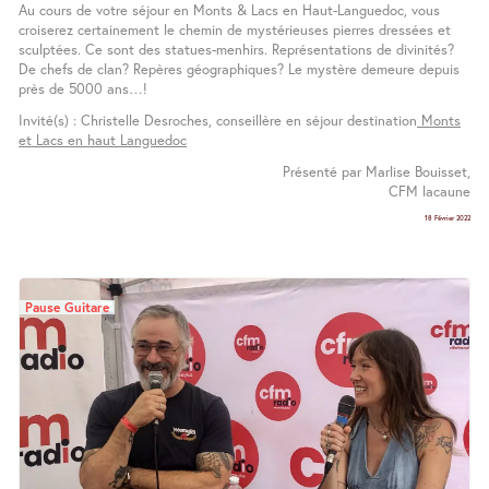
Au cours de votre séjour en Monts & Lacs en Haut-Languedoc, vous
croiserez certainement le chemin de mystérieuses pierres dressées et
sculptées. Ce sont des statues-menhirs. Représentations de divinités?
De chefs de clan? Repères géographiques? Le mystère demeure depuis
près de 5000 ans…!
Invité(s) : Christelle Desroches, conseillère en séjour destination
Monts
et Lacs en haut Languedoc
Présenté par Marlise Bouisset,
CFM lacaune
18 Février 2022
Pause Guitare