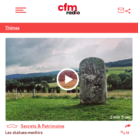
Thémas
2 min 5 sec
Secrets & Patrimoine
Les statues-menhirs
18