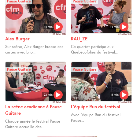
Pause Guitare
Pause Guitare
14 min
14 min
09 Juillet 2026
09 Juillet 2026
Alex Burger
RAU_ZE
Sur scène, Alex Burger brasse ses
Ce quartet participe aux
cartes avec brio...
Québécofolies du festival...
Pause Guitare
Pause Guitare
22 min
8 min
09 Juillet 2026
09 Juillet 2026
La scène acadienne à Pause
L’équipe Run du festival
Guitare
Avec l’équipe Run du festival
Pause...
Chaque année le festival Pause
Guitare accueille des...