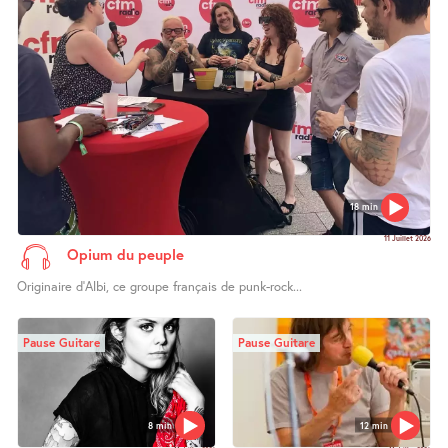
18 min
11 Juillet 2026
Opium du peuple
Originaire d’Albi, ce groupe français de punk-rock...
Pause Guitare
Pause Guitare
8 min
12 min