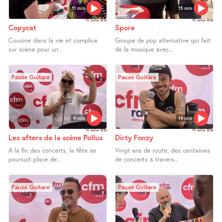
11 min
15 min
10 Juillet 2026
10 Juillet 2026
Copycat
Spore
Cousine dans la vie et complice
Groupe de pop alternative qui fait
sur scène pour un...
de la musique avec...
Pause Guitare
Pause Guitare
9 min
14 min
10 Juillet 2026
10 Juillet 2026
Les afters de la scène Pollux
Dirty Fonzy
A la fin des concerts, la fête se
Vingt ans de route, des centaines
poursuit place de...
de concerts à travers...
Pause Guitare
Pause Guitare