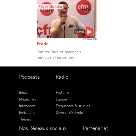
Pause Guitare
12 min
09 Juillet 2026
Prade
L’artiste Tarn et garonnais
participait l’an dernier...
Podcasts
Radio
Infos
Histoire
Magazines
Équipe
Interviews
Fréquences & studios
Émissions
Devenir Bénévole
Thémas
Nos Réseaux sociaux
Partenariat