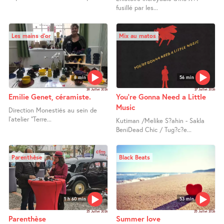
fusillé par les...
Les mains d’or
Mix au matos
8 min
56 min
28 Juillet 2026
27 Juillet 2026
Emilie Genet, céramiste.
You’re Gonna Need a Little
Music
Direction Monestiés au sein de
l’atelier "Terre...
Kutiman /Melike S?ahin - Sakla
BeniDead Chic / Tug?c?e...
Parenthèse
Black Beats
1 h 60 min
53 min
25 Juillet 2026
25 Juillet 2026
Parenthèse
Summer love