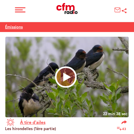
Émissions
22 min 38 sec
À tire d’ailes
Les hirondelles (1ère partie)
43