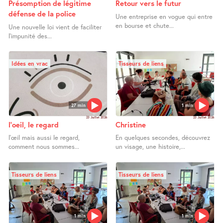
Présomption de légitime
Retour vers le futur
défense de la police
Une entreprise en vogue qui entre
en bourse et chute...
Une nouvelle loi vient de faciliter
l’impunité des...
Idées en vrac
Tisseurs de liens
27 min
1 min
23 Juillet 2026
23 Juillet 2026
l’oeil, le regard
Christine
l’œil mais aussi le regard,
En quelques secondes, découvrez
comment nous sommes...
un visage, une histoire,...
Tisseurs de liens
Tisseurs de liens
1 min
1 min