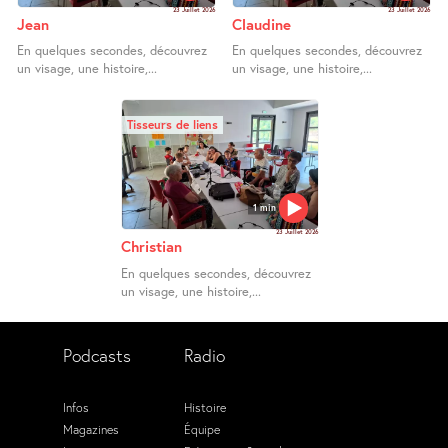
23 Juillet 2026
23 Juillet 2026
Jean
Claudine
En quelques secondes, découvrez
En quelques secondes, découvrez
un visage, une histoire,...
un visage, une histoire,...
Tisseurs de liens
1 min
23 Juillet 2026
Christian
En quelques secondes, découvrez
un visage, une histoire,...
Podcasts
Radio
Infos
Histoire
Magazines
Équipe