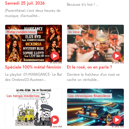
Samedi 25 juil. 2026
Because it’s hot ! ...
(Parenthèse) c’est deux heures de
musique, d’actualité...
Metal rendez-vous
In vino
58 min
6 min
24 Juillet 2026
24 Juillet 2026
Spéciale 100% métal féminin
Et le rosé, on en parle ?
La playlist :01-MANIGANCE- Le Bal
Derrière la fraîcheur d’un rosé se
des Ombres02-Austeen...
cache un véritable...
Les temps modernes
Les chroniques financières
13 min
21 min
24 Juillet 2026
23 Juillet 2026