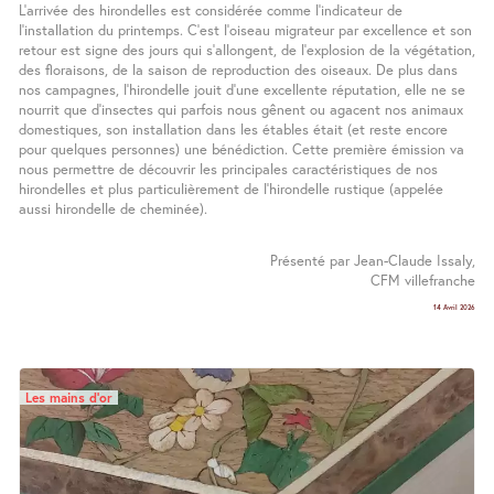
L’arrivée des hirondelles est considérée comme l’indicateur de
l’installation du printemps. C’est l’oiseau migrateur par excellence et son
retour est signe des jours qui s’allongent, de l’explosion de la végétation,
des floraisons, de la saison de reproduction des oiseaux. De plus dans
nos campagnes, l’hirondelle jouit d’une excellente réputation, elle ne se
nourrit que d’insectes qui parfois nous gênent ou agacent nos animaux
domestiques, son installation dans les étables était (et reste encore
pour quelques personnes) une bénédiction. Cette première émission va
nous permettre de découvrir les principales caractéristiques de nos
hirondelles et plus particulièrement de l’hirondelle rustique (appelée
aussi hirondelle de cheminée).
Présenté par Jean-Claude Issaly,
CFM villefranche
14 Avril 2026
Les mains d’or