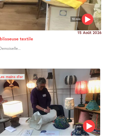
10 min
15 Août 2026
blisseuse textile
Demoiselle...
Les mains d’or
7 min