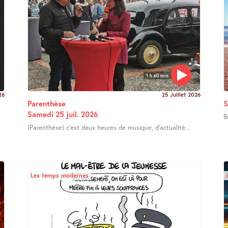
1 h 60 min
26
25 Juillet 2026
Parenthèse
S
Samedi 25 juil. 2026
.
B
(Parenthèse) c’est deux heures de musique, d’actualité...
Les temps modernes