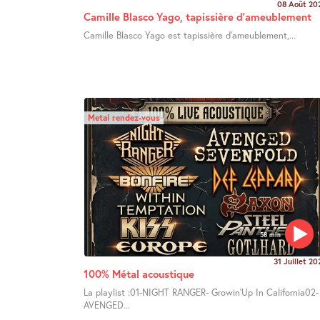
08 Août 20
Camille Blasco Yago, tapissière d’ameublement
Camille Blasco Yago est tapissière d’ameublement,...
Metal rendez-vous
58 min
31 Juillet 20
100% Métal acoustique
La playlist :01-NIGHT RANGER- Growin’Up In California02-
AVENGED...