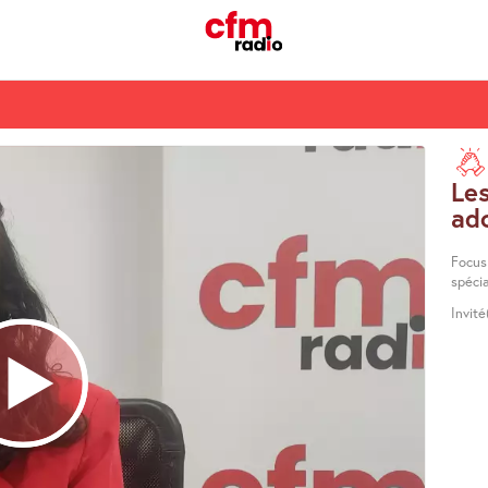
Le
ad
Focus 
spécia
Invité