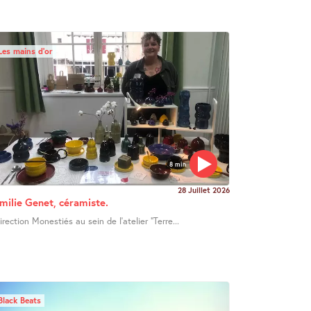
Les mains d’or
8 min
28 Juillet 2026
milie Genet, céramiste.
irection Monestiés au sein de l’atelier "Terre...
Black Beats