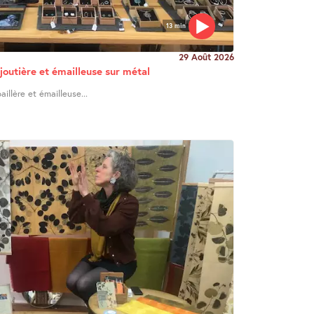
13 min
29 Août 2026
joutière et émailleuse sur métal
illère et émailleuse...