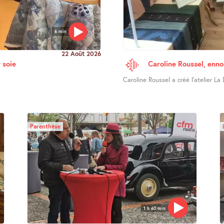
6 min
22 Août 2026
 soie
Caroline Roussel, enno
.
Caroline Roussel a créé l’atelier La 
Parenthèse
1 h 60 min