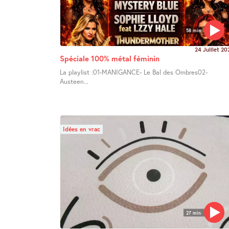
58 min
24 Juillet 20
Spéciale 100% métal féminin
La playlist :01-MANIGANCE- Le Bal des Ombres02-
Austeen...
Idées en vrac
27 min