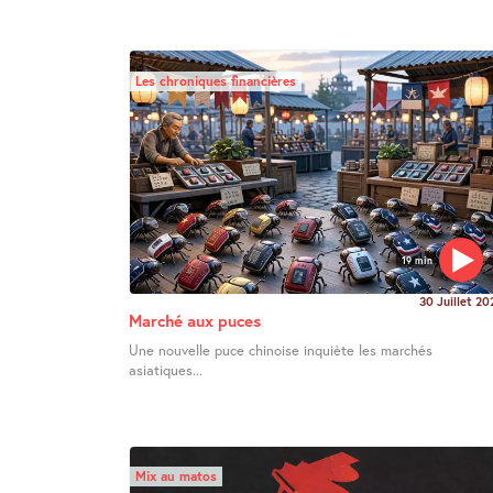
Les chroniques financières
19 min
30 Juillet 20
Marché aux puces
Une nouvelle puce chinoise inquiète les marchés
asiatiques...
Mix au matos