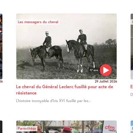
Les messagers du cheval
17 min
26
29 Juillet 2026
Le cheval du Général Leclerc fusillé pour acte de
E
résistance
D
L’histoire incroyable d’Iris XVI fusillé par les...
Parenthèse