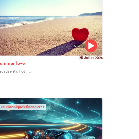
53 min
25 Juillet 2026
ummer love
ecause it’s hot ! ...
Les chroniques financières