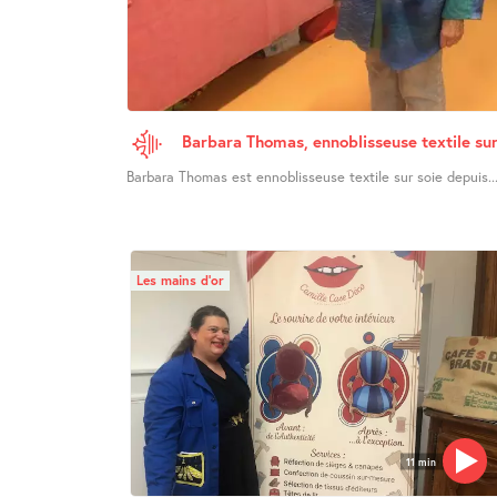
Barbara Thomas, ennoblisseuse textile sur
Barbara Thomas est ennoblisseuse textile sur soie depuis..
Les mains d’or
11 min