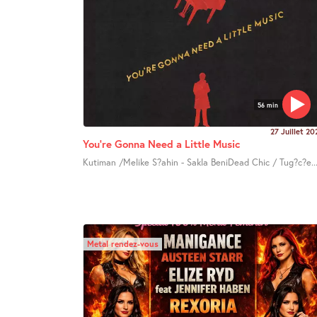
56 min
27 Juillet 20
You’re Gonna Need a Little Music
Kutiman /Melike S?ahin - Sakla BeniDead Chic / Tug?c?e..
Metal rendez-vous