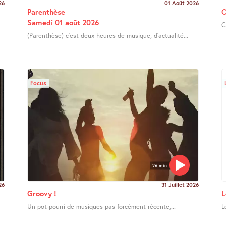
26
01 Août 2026
Parenthèse
C
Samedi 01 août 2026
C
(Parenthèse) c’est deux heures de musique, d’actualité...
Focus
26 min
26
31 Juillet 2026
Groovy !
L
Un pot-pourri de musiques pas forcément récente,...
L