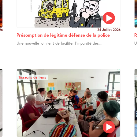
13 min
26
24 Juillet 2026
Présomption de légitime défense de la police
R
Une nouvelle loi vient de faciliter l’impunité des...
U
Tisseurs de liens
1 min