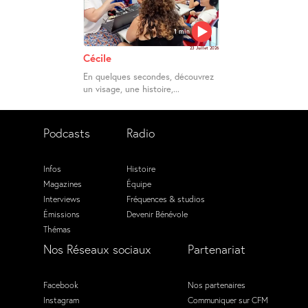
1 min
23 Juillet 2026
Cécile
En quelques secondes, découvrez
un visage, une histoire,...
Podcasts
Radio
Infos
Histoire
Magazines
Équipe
Interviews
Fréquences & studios
Émissions
Devenir Bénévole
Thémas
Nos Réseaux sociaux
Partenariat
Facebook
Nos partenaires
Instagram
Communiquer sur CFM