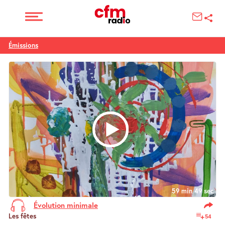
Émissions
59 min 49 sec
Évolution minimale
Les fêtes
54