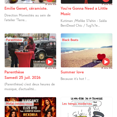
28 Juillet 2026
27 Juillet 2026
Emilie Genet, céramiste.
You’re Gonna Need a Little
Music
Direction Monestiés au sein de
l’atelier "Terre...
Kutiman /Melike S?ahin - Sakla
BeniDead Chic / Tug?c?e...
Parenthèse
Black Beats
1 h 60 min
53 min
25 Juillet 2026
25 Juillet 2026
Parenthèse
Summer love
Samedi 25 juil. 2026
Because it’s hot ! ...
(Parenthèse) c’est deux heures de
musique, d’actualité...
Metal rendez-vous
Les temps modernes