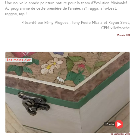
Une nouvelle année peinture nature pour la team d’Évolution Minimale!
Au programme de cette première de l’année, raï, ragga, afro-beat,
reggae, rap !
Présenté par Rémy Alogues , Tony Pedro Mbala et Rayan Sinet,
CFM villefranche
17 Janvier 2024
Les mains d’or
10 min
05 Septembre 2026