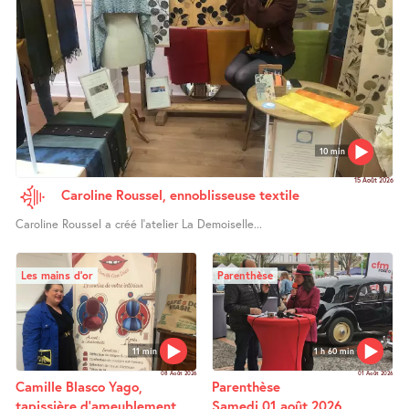
10 min
15 Août 2026
Caroline Roussel, ennoblisseuse textile
Caroline Roussel a créé l’atelier La Demoiselle...
Les mains d’or
Parenthèse
11 min
1 h 60 min
08 Août 2026
01 Août 2026
Camille Blasco Yago,
Parenthèse
tapissière d’ameublement
Samedi 01 août 2026