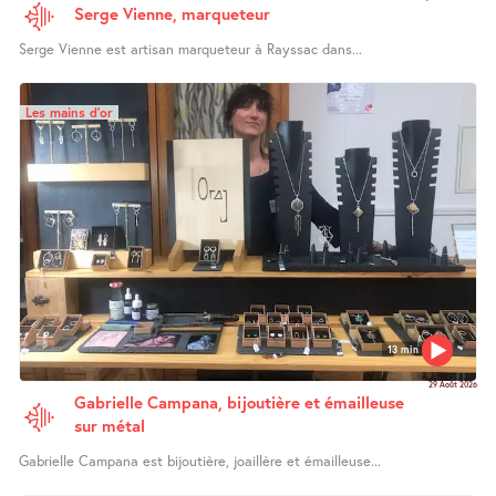
Serge Vienne, marqueteur
Serge Vienne est artisan marqueteur à Rayssac dans...
Les mains d’or
13 min
29 Août 2026
Gabrielle Campana, bijoutière et émailleuse
sur métal
Gabrielle Campana est bijoutière, joaillère et émailleuse...