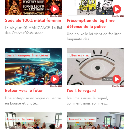
58 min
13 min
24 Juillet 2026
24 Juillet 2026
Spéciale 100% métal féminin
Présomption de légitime
défense de la police
La playlist :01-MANIGANCE- Le Bal
des Ombres02-Austeen...
Une nouvelle loi vient de faciliter
l’impunité des...
Les chroniques financières
Idées en vrac
21 min
27 min
23 Juillet 2026
23 Juillet 2026
Retour vers le futur
l’oeil, le regard
Une entreprise en vogue qui entre
l’œil mais aussi le regard,
en bourse et chute...
comment nous sommes...
Tisseurs de liens
Tisseurs de liens