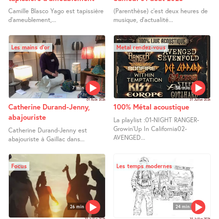
Camille Blasco Yago est tapissière
(Parenthèse) c’est deux heures de
d’ameublement,...
musique, d’actualité...
Les mains d’or
Metal rendez-vous
7 min
58 min
01 Août 2026
31 Juillet 2026
Catherine Durand-Jenny,
100% Métal acoustique
abajouriste
La playlist :01-NIGHT RANGER-
Growin’Up In California02-
Catherine Durand-Jenny est
AVENGED...
abajouriste à Gaillac dans...
Focus
Les temps modernes
26 min
24 min
31 Juillet 2026
31 Juillet 2026