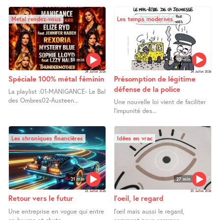
Metal rendez-vous
Les temps modernes
58 min
13 min
24 Juillet 2026
24 Juillet 2026
Spéciale 100% métal féminin
Présomption de légitime
défense de la police
La playlist :01-MANIGANCE- Le Bal
des Ombres02-Austeen...
Une nouvelle loi vient de faciliter
l’impunité des...
Les chroniques financières
Idées en vrac
21 min
27 min
23 Juillet 2026
23 Juillet 2026
Retour vers le futur
l’oeil, le regard
Une entreprise en vogue qui entre
l’œil mais aussi le regard,