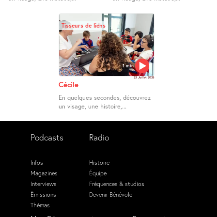
Tisseurs de liens
1 min
23 Juillet 2026
Cécile
En quelques secondes, découvrez
un visage, une histoire,...
Podcasts
Radio
Infos
Histoire
Magazines
Équipe
Interviews
Fréquences & studios
Émissions
Devenir Bénévole
Thémas