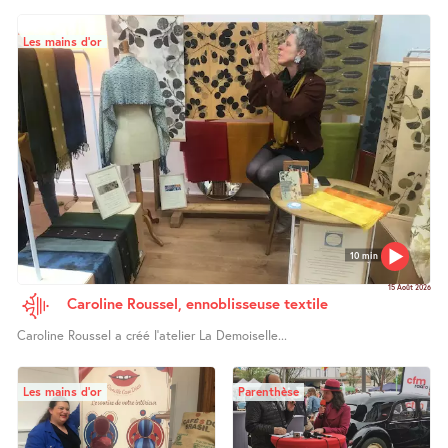
Les mains d’or
10 min
15 Août 2026
Caroline Roussel, ennoblisseuse textile
Caroline Roussel a créé l’atelier La Demoiselle...
Les mains d’or
Parenthèse