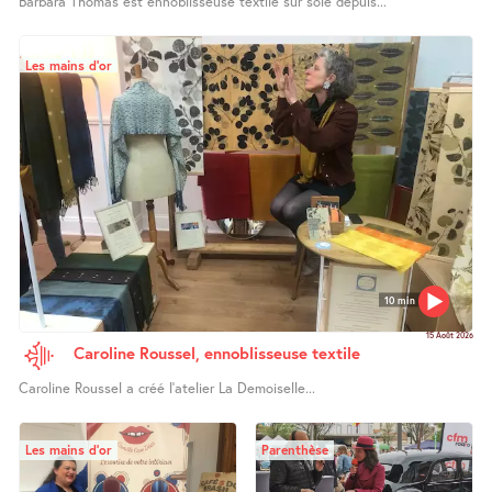
Barbara Thomas est ennoblisseuse textile sur soie depuis...
Les mains d’or
10 min
15 Août 2026
Caroline Roussel, ennoblisseuse textile
Caroline Roussel a créé l’atelier La Demoiselle...
Les mains d’or
Parenthèse