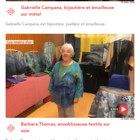
29 Août 2026
Gabrielle Campana, bijoutière et émailleuse
sur métal
Gabrielle Campana est bijoutière, joaillère et émailleuse...
Les mains d’or
6 min
22 Août 2026
Barbara Thomas, ennoblisseuse textile sur
soie