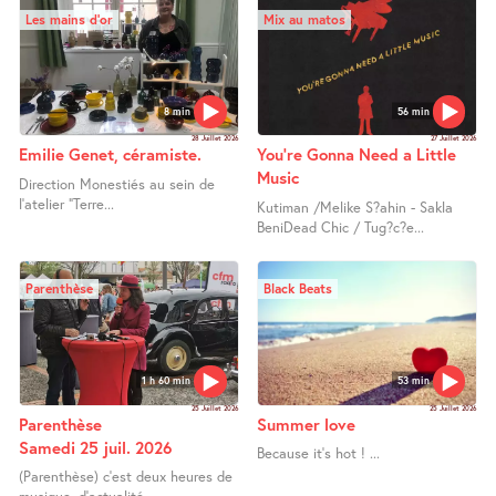
Les mains d’or
Mix au matos
8 min
56 min
28 Juillet 2026
27 Juillet 2026
Emilie Genet, céramiste.
You’re Gonna Need a Little
Music
Direction Monestiés au sein de
l’atelier "Terre...
Kutiman /Melike S?ahin - Sakla
BeniDead Chic / Tug?c?e...
Parenthèse
Black Beats
1 h 60 min
53 min
25 Juillet 2026
25 Juillet 2026
Parenthèse
Summer love
Samedi 25 juil. 2026
Because it’s hot ! ...
(Parenthèse) c’est deux heures de