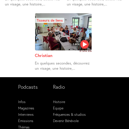
un visage, une histoire,...
un visage, une histoire,...
Tisseurs de liens
1 min
23 Juillet 2026
Christian
En quelques secondes, découvrez
un visage, une histoire,...
Podcasts
Radio
Infos
Histoire
Magazines
Équipe
Interviews
Fréquences & studios
Émissions
Devenir Bénévole
Thémas