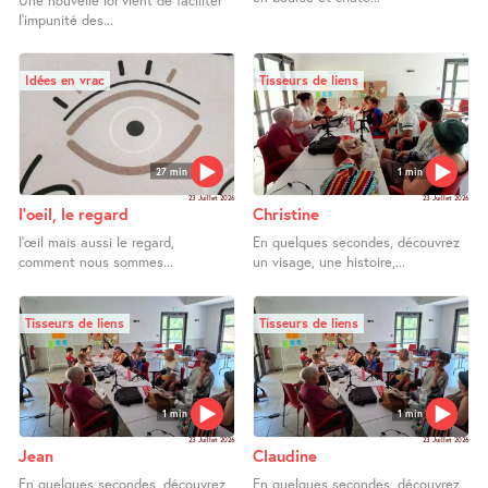
Une nouvelle loi vient de faciliter
l’impunité des...
Idées en vrac
Tisseurs de liens
27 min
1 min
23 Juillet 2026
23 Juillet 2026
l’oeil, le regard
Christine
l’œil mais aussi le regard,
En quelques secondes, découvrez
comment nous sommes...
un visage, une histoire,...
Tisseurs de liens
Tisseurs de liens
1 min
1 min
23 Juillet 2026
23 Juillet 2026
Jean
Claudine
En quelques secondes, découvrez
En quelques secondes, découvrez