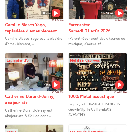
11 min
1 h 60 min
08 Août 2026
01 Août 2026
Camille Blasco Yago,
Parenthèse
tapissière d’ameublement
Samedi 01 août 2026
Camille Blasco Yago est tapissière
(Parenthèse) c’est deux heures de
d’ameublement,...
musique, d’actualité...
Les mains d’or
Metal rendez-vous
7 min
58 min
01 Août 2026
31 Juillet 2026
Catherine Durand-Jenny,
100% Métal acoustique
abajouriste
La playlist :01-NIGHT RANGER-
Growin’Up In California02-
Catherine Durand-Jenny est
AVENGED...
abajouriste à Gaillac dans...
Focus
Les temps modernes