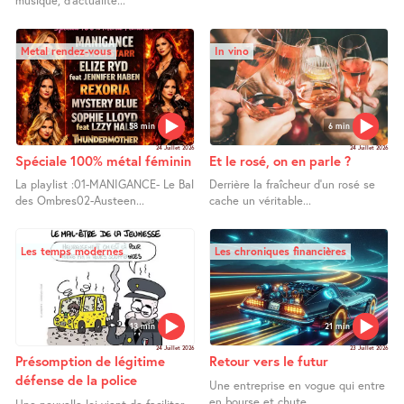
musique, d’actualité...
Metal rendez-vous
In vino
58 min
6 min
24 Juillet 2026
24 Juillet 2026
Spéciale 100% métal féminin
Et le rosé, on en parle ?
La playlist :01-MANIGANCE- Le Bal
Derrière la fraîcheur d’un rosé se
des Ombres02-Austeen...
cache un véritable...
Les temps modernes
Les chroniques financières
13 min
21 min
24 Juillet 2026
23 Juillet 2026
Présomption de légitime
Retour vers le futur
défense de la police
Une entreprise en vogue qui entre
en bourse et chute...