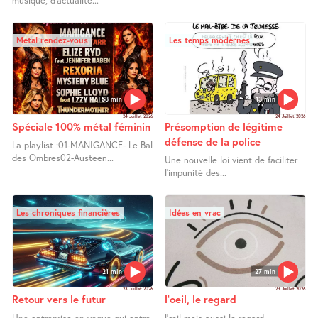
musique, d’actualité...
Metal rendez-vous
Les temps modernes
58 min
13 min
24 Juillet 2026
24 Juillet 2026
Spéciale 100% métal féminin
Présomption de légitime
défense de la police
La playlist :01-MANIGANCE- Le Bal
des Ombres02-Austeen...
Une nouvelle loi vient de faciliter
l’impunité des...
Les chroniques financières
Idées en vrac
21 min
27 min
23 Juillet 2026
23 Juillet 2026
Retour vers le futur
l’oeil, le regard