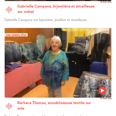
29 Août 2026
Gabrielle Campana, bijoutière et émailleuse
sur métal
Gabrielle Campana est bijoutière, joaillère et émailleuse...
Les mains d’or
6 min
22 Août 2026
Barbara Thomas, ennoblisseuse textile sur
soie