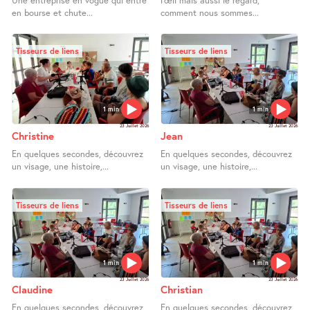
Une entreprise en vogue qui entre
l’œil mais aussi le regard,
en bourse et chute...
comment nous sommes...
Tisseurs de liens
Tisseurs de liens
1 min
1 min
23 Juillet 2026
23 Juillet 2026
Christine
Jean
En quelques secondes, découvrez
En quelques secondes, découvrez
un visage, une histoire,...
un visage, une histoire,...
Tisseurs de liens
Tisseurs de liens
1 min
1 min
23 Juillet 2026
23 Juillet 2026
Claudine
Christian
En quelques secondes, découvrez
En quelques secondes, découvrez