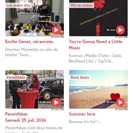
Les mains d’or
Mix au matos
8 min
56 min
28 Juillet 2026
27 Juillet 2026
Emilie Genet, céramiste.
You’re Gonna Need a Little
Music
Direction Monestiés au sein de
l’atelier "Terre...
Kutiman /Melike S?ahin - Sakla
BeniDead Chic / Tug?c?e...
Parenthèse
Black Beats
1 h 60 min
53 min
25 Juillet 2026
25 Juillet 2026
Parenthèse
Summer love
Samedi 25 juil. 2026
Because it’s hot ! ...
(Parenthèse) c’est deux heures de