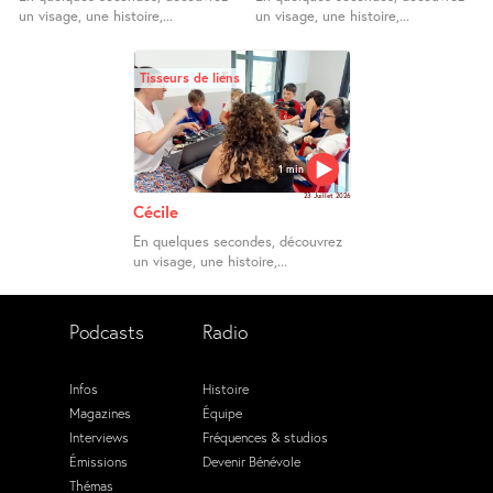
un visage, une histoire,...
un visage, une histoire,...
Tisseurs de liens
1 min
23 Juillet 2026
Cécile
En quelques secondes, découvrez
un visage, une histoire,...
Podcasts
Radio
Infos
Histoire
Magazines
Équipe
Interviews
Fréquences & studios
Émissions
Devenir Bénévole
Thémas