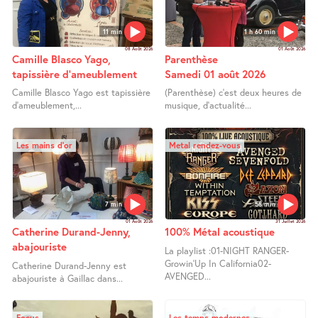
11 min
1 h 60 min
08 Août 2026
01 Août 2026
Camille Blasco Yago,
Parenthèse
tapissière d’ameublement
Samedi 01 août 2026
Camille Blasco Yago est tapissière
(Parenthèse) c’est deux heures de
d’ameublement,...
musique, d’actualité...
Les mains d’or
Metal rendez-vous
7 min
58 min
01 Août 2026
31 Juillet 2026
Catherine Durand-Jenny,
100% Métal acoustique
abajouriste
La playlist :01-NIGHT RANGER-
Growin’Up In California02-
Catherine Durand-Jenny est
AVENGED...
abajouriste à Gaillac dans...
Focus
Les temps modernes