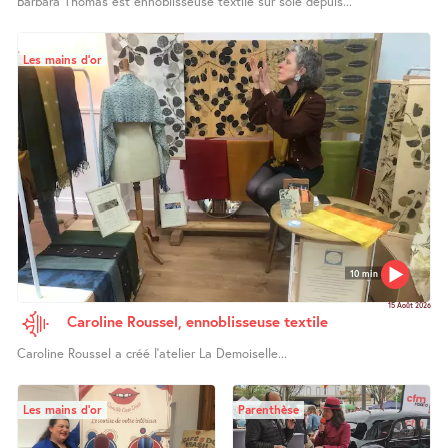
Barbara Thomas est ennoblisseuse textile sur soie depuis...
Les mains d’or
10 min
15 Août 2026
Caroline Roussel, ennoblisseuse textile
Caroline Roussel a créé l’atelier La Demoiselle...
Les mains d’or
Parenthèse