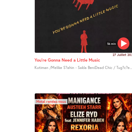
56 min
27 Juillet 20
You’re Gonna Need a Little Music
Kutiman /Melike S?ahin - Sakla BeniDead Chic / Tug?c?e..
Metal rendez-vous