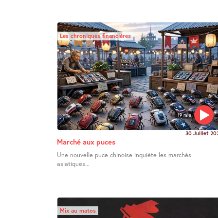
Les chroniques financières
19 min
30 Juillet 20
Marché aux puces
Une nouvelle puce chinoise inquiète les marchés
asiatiques...
Mix au matos