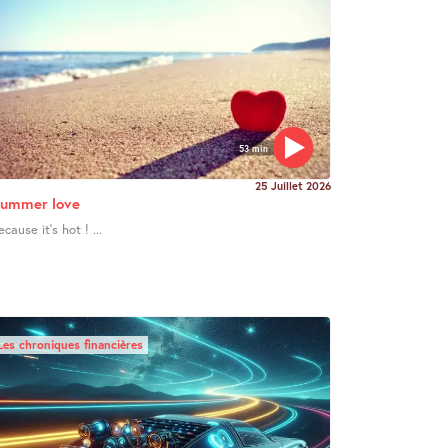
53 min
25 Juillet 2026
ummer love
ecause it’s hot ! ...
Les chroniques financières