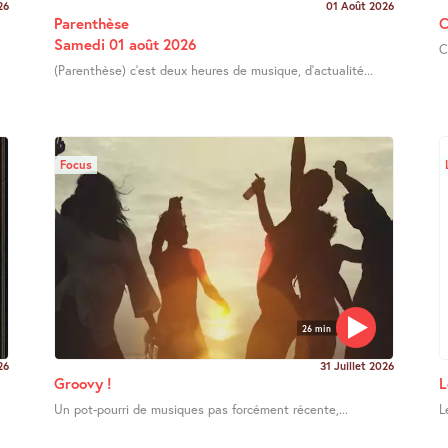
26
01 Août 2026
Parenthèse
C
Samedi 01 août 2026
C
(Parenthèse) c’est deux heures de musique, d’actualité...
Focus
26 min
26
31 Juillet 2026
Groovy !
L
Un pot-pourri de musiques pas forcément récente,...
L