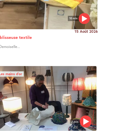
10 min
15 Août 2026
blisseuse textile
Demoiselle...
Les mains d’or
7 min