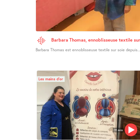
Barbara Thomas, ennoblisseuse textile sur
Barbara Thomas est ennoblisseuse textile sur soie depuis..
Les mains d’or
11 min