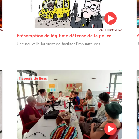
13 min
26
24 Juillet 2026
Présomption de légitime défense de la police
R
Une nouvelle loi vient de faciliter l’impunité des...
U
Tisseurs de liens
1 min