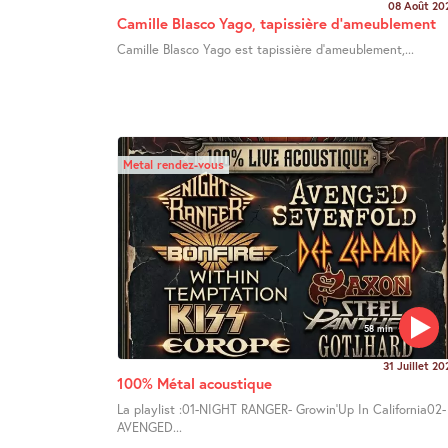
08 Août 20
Camille Blasco Yago, tapissière d’ameublement
Camille Blasco Yago est tapissière d’ameublement,...
Metal rendez-vous
58 min
31 Juillet 20
100% Métal acoustique
La playlist :01-NIGHT RANGER- Growin’Up In California02-
AVENGED...