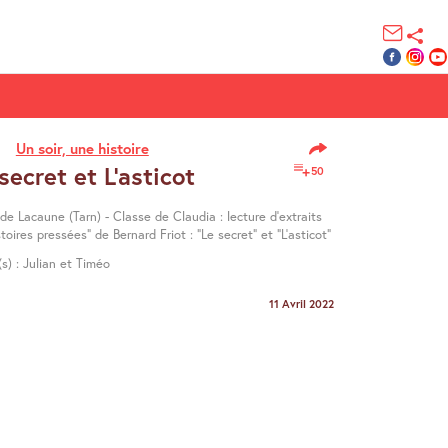
Un soir, une histoire
secret et L’asticot
50
de Lacaune (Tarn) - Classe de Claudia : lecture d’extraits
stoires pressées" de Bernard Friot : "Le secret" et "L’asticot"
(s) : Julian et Timéo
11 Avril 2022