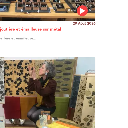
13 min
29 Août 2026
joutière et émailleuse sur métal
illère et émailleuse...