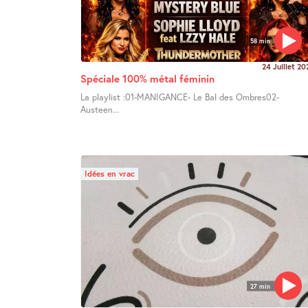
58 min
24 Juillet 20
Spéciale 100% métal féminin
La playlist :01-MANIGANCE- Le Bal des Ombres02-
Austeen...
Idées en vrac
27 min