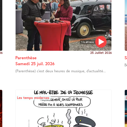
1 h 60 min
26
25 Juillet 2026
Parenthèse
S
Samedi 25 juil. 2026
.
B
(Parenthèse) c’est deux heures de musique, d’actualité...
Les temps modernes