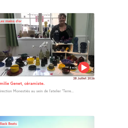
Les mains d’or
8 min
28 Juillet 2026
milie Genet, céramiste.
irection Monestiés au sein de l’atelier "Terre...
Black Beats