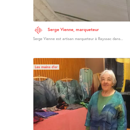
Serge Vienne, marqueteur
Serge Vienne est artisan marqueteur à Rayssac dans...
Les mains d’or