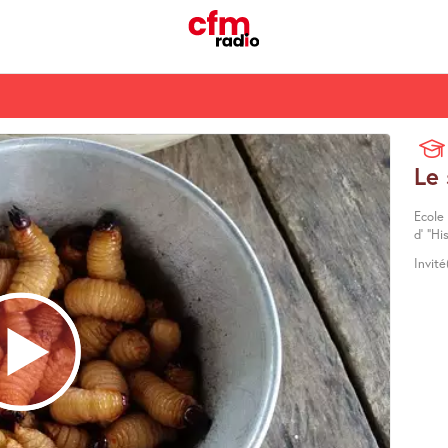
Le 
Ecole 
d’ "Hi
Invité