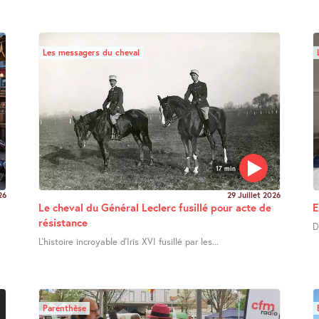
Les messagers du cheval
17 min
26
29 Juillet 2026
Le cheval du Général Leclerc fusillé pour acte de
E
résistance
D
L’histoire incroyable d’Iris XVI fusillé par les...
Parenthèse