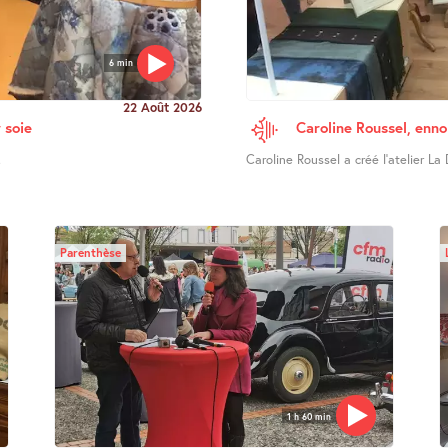
6 min
22 Août 2026
 soie
Caroline Roussel, enno
.
Caroline Roussel a créé l’atelier La 
Parenthèse
1 h 60 min