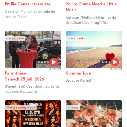
Emilie Genet, céramiste.
You’re Gonna Need a Little
Music
Direction Monestiés au sein de
l’atelier "Terre...
Kutiman /Melike S?ahin - Sakla
BeniDead Chic / Tug?c?e...
Parenthèse
Black Beats
1 h 60 min
53 min
25 Juillet 2026
25 Juillet 2026
Parenthèse
Summer love
Samedi 25 juil. 2026
Because it’s hot ! ...
(Parenthèse) c’est deux heures de
musique, d’actualité...
Metal rendez-vous
In vino