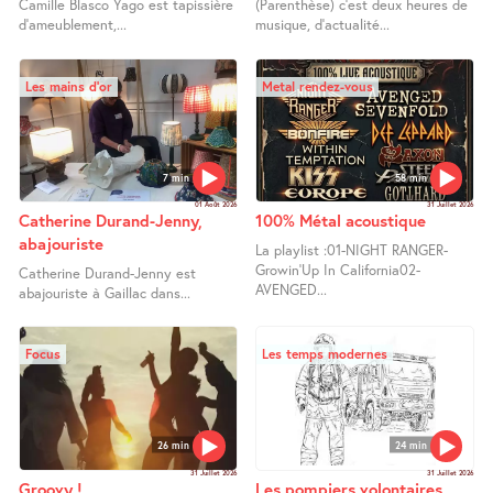
Camille Blasco Yago est tapissière
(Parenthèse) c’est deux heures de
d’ameublement,...
musique, d’actualité...
Les mains d’or
Metal rendez-vous
7 min
58 min
01 Août 2026
31 Juillet 2026
Catherine Durand-Jenny,
100% Métal acoustique
abajouriste
La playlist :01-NIGHT RANGER-
Growin’Up In California02-
Catherine Durand-Jenny est
AVENGED...
abajouriste à Gaillac dans...
Focus
Les temps modernes
26 min
24 min
31 Juillet 2026
31 Juillet 2026
Groovy !
Les pompiers volontaires