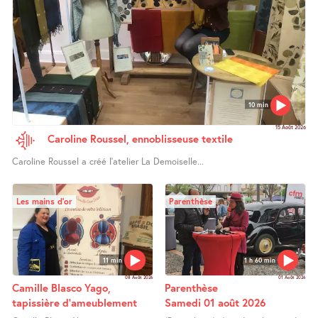
10 min
15 Août 2026
Caroline Roussel, ennoblisseuse textile
Caroline Roussel a créé l’atelier La Demoiselle...
Les mains d’or
Parenthèse
11 min
1 h 60 min
08 Août 2026
01 Août 2026
Camille Blasco Yago,
Parenthèse
tapissière d’ameublement
Samedi 01 août 2026