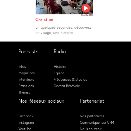
1 min
23 Juillet 2026
Christian
En quelques secondes, découvrez
un visage, une histoire,...
Podcasts
Radio
Infos
Histoire
Magazines
Équipe
Interviews
Fréquences & studios
Émissions
Devenir Bénévole
Thémas
Nos Réseaux sociaux
Partenariat
Facebook
Nos partenaires
Instagram
Communiquer sur CFM
Youtube
Nous soutenir