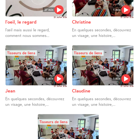
27 min
1 min
23 Juillet 2026
23 Juillet 2026
l’oeil, le regard
Christine
l’œil mais aussi le regard,
En quelques secondes, découvrez
comment nous sommes...
un visage, une histoire,...
Tisseurs de liens
Tisseurs de liens
1 min
1 min
23 Juillet 2026
23 Juillet 2026
Jean
Claudine
En quelques secondes, découvrez
En quelques secondes, découvrez
un visage, une histoire,...
un visage, une histoire,...
Tisseurs de liens