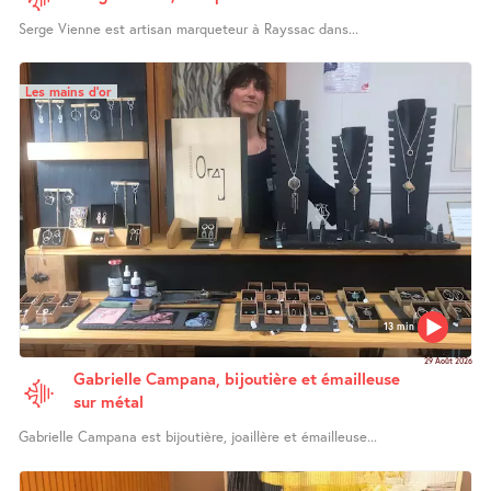
Serge Vienne est artisan marqueteur à Rayssac dans...
Les mains d’or
13 min
29 Août 2026
Gabrielle Campana, bijoutière et émailleuse
sur métal
Gabrielle Campana est bijoutière, joaillère et émailleuse...