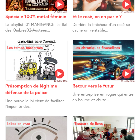
58 min
6 min
24 Juillet 2026
24 Juillet 2026
Spéciale 100% métal féminin
Et le rosé, on en parle ?
La playlist :01-MANIGANCE- Le Bal
Derrière la fraîcheur d’un rosé se
des Ombres02-Austeen...
cache un véritable...
Les temps modernes
Les chroniques financières
13 min
21 min
24 Juillet 2026
23 Juillet 2026
Présomption de légitime
Retour vers le futur
défense de la police
Une entreprise en vogue qui entre
en bourse et chute...
Une nouvelle loi vient de faciliter
l’impunité des...
Idées en vrac
Tisseurs de liens