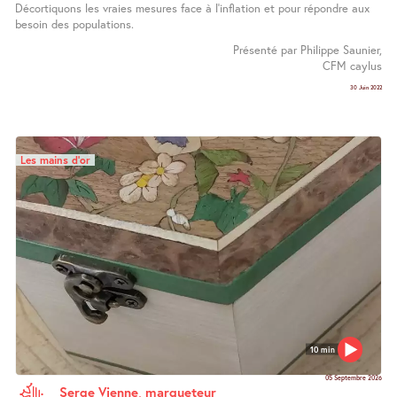
Décortiquons les vraies mesures face à l’inflation et pour répondre aux
besoin des populations.
Présenté par Philippe Saunier,
CFM caylus
30 Juin 2022
Les mains d’or
10 min
05 Septembre 2026
Serge Vienne, marqueteur