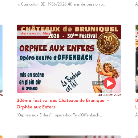
« Curriculum BD, 1986/2026 40 ans de passion »...
A
Interviews du Mag
13 min
26
30 Juillet 2026
30ème Festival des Châteaux de Bruniquel –
B
Orphée aux Enfers
L
"Orphée aux Enfers" : opéra-bouffe d’Offenbach...
À