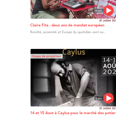
28 min
31 Juillet 20
Claire Fita : deux ans de mandat européen
Ruralité, proximité et Europe du quotidien sont au...
Coups de projecteur
2 min
31 Juillet 20
14 et 15 Aout à Caylus pour le marché des potier