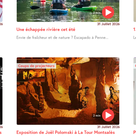
2 min
26
31 Juillet 2026
Une échappée rivière cet été
1
Envie de fraîcheur et de nature ? Escapado à Penne...
L
Coups de projecteurs
2 min
26
31 Juillet 2026
s
Exposition de Joël Polomski à La Tour Montsalès
P