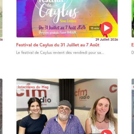
15 min
26
29 Juillet 2026
Festival de Caylus du 31 Juillet au 7 Août
E
Le festival de Caylus revient dès vendredi pour sa...
D
Interviews du Mag