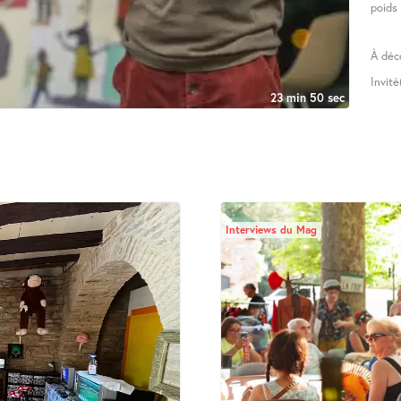
poids 
À déco
Invit
23 min 50 sec
Interviews du Mag