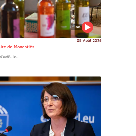
11 min
05 Août 2026
re de Monestiès
’août, le...