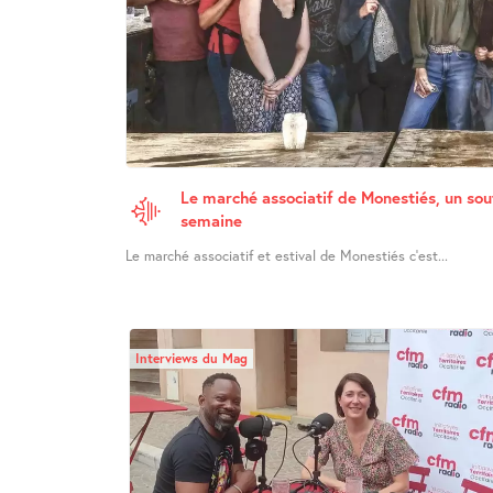
Le marché associatif de Monestiés, un souf
semaine
Le marché associatif et estival de Monestiés c’est...
Interviews du Mag