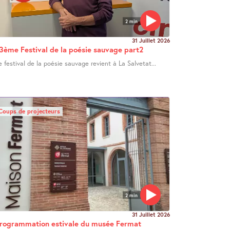
2 min
31 Juillet 2026
3ème Festival de la poésie sauvage part2
e festival de la poésie sauvage revient à La Salvetat...
Coups de projecteurs
2 min
31 Juillet 2026
rogrammation estivale du musée Fermat