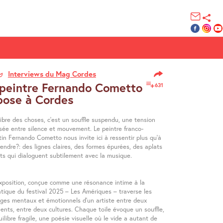
Interviews du Mag Cordes
 peintre Fernando Cometto
631
pose à Cordes
libre des choses, c’est un souffle suspendu, une tension
isée entre silence et mouvement. Le peintre franco-
in Fernando Cometto nous invite ici à ressentir plus qu’à
endre?: des lignes claires, des formes épurées, des aplats
nts qui dialoguent subtilement avec la musique.
xposition, conçue comme une résonance intime à la
tique du festival 2025 – Les Amériques – traverse les
ges mentaux et émotionnels d’un artiste entre deux
ents, entre deux cultures. Chaque toile évoque un souffle,
ilibre fragile, une poésie visuelle où le vide a autant de