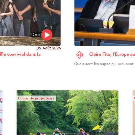
2 min
05 Août 2026
fle convivial dans la
Claire Fita, l’Europe a
Quels sont les sujets qui occupent a
Coups de projecteurs