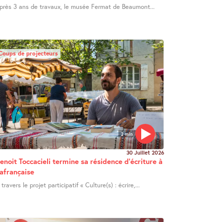
près 3 ans de travaux, le musée Fermat de Beaumont...
Coups de projecteurs
2 min
30 Juillet 2026
enoit Toccacieli termine sa résidence d’écriture à
afrançaise
 travers le projet participatif « Culture(s) : écrire,...