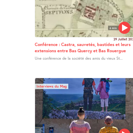
6 min
29 Juillet 20
Conférence : Castra, sauvetés, bastides et leurs
extensions entre Bas Quercy et Bas Rouergue
Une conférence de la société des amis du vieux St...
Interviews du Mag