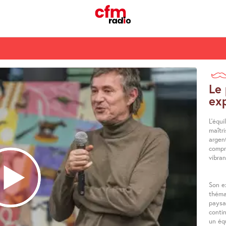
Le
ex
L’équi
maîtr
argent
compr
vibra
Son e
théma
paysa
contin
un équ