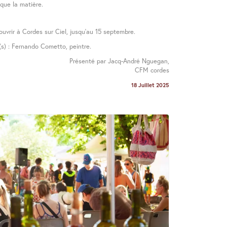
que la matière.
uvrir à Cordes sur Ciel, jusqu’au 15 septembre.
é(s) : Fernando Cometto, peintre.
Présenté par Jacq-André Nguegan,
CFM cordes
18 Juillet 2025