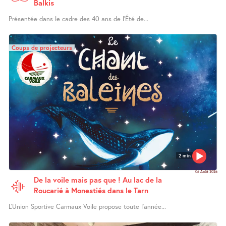
Balkis
Présentée dans le cadre des 40 ans de l’Été de...
Coups de projecteurs
2 min
06 Août 2026
De la voile mais pas que ! Au lac de la
Roucarié à Monestiés dans le Tarn
L’Union Sportive Carmaux Voile propose toute l’année...