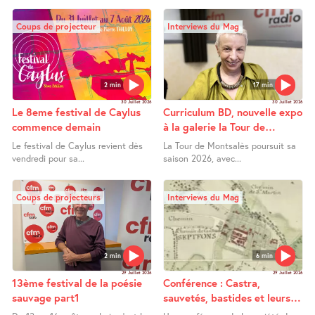
Coups de projecteur
Interviews du Mag
2 min
17 min
30 Juillet 2026
30 Juillet 2026
Le 8eme festival de Caylus
Curriculum BD, nouvelle expo
commence demain
à la galerie la Tour de
Montsalès
Le festival de Caylus revient dès
La Tour de Montsalès poursuit sa
vendredi pour sa...
saison 2026, avec...
Coups de projecteurs
Interviews du Mag
2 min
6 min
29 Juillet 2026
29 Juillet 2026
13ème festival de la poésie
Conférence : Castra,
sauvage part1
sauvetés, bastides et leurs
extensions entre Bas Quercy