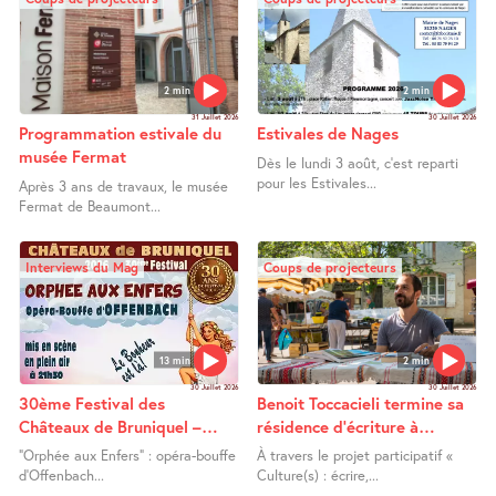
2 min
2 min
31 Juillet 2026
30 Juillet 2026
Programmation estivale du
Estivales de Nages
musée Fermat
Dès le lundi 3 août, c’est reparti
pour les Estivales...
Après 3 ans de travaux, le musée
Fermat de Beaumont...
Interviews du Mag
Coups de projecteurs
13 min
2 min
30 Juillet 2026
30 Juillet 2026
30ème Festival des
Benoit Toccacieli termine sa
Châteaux de Bruniquel –
résidence d’écriture à
Orphée aux Enfers
Lafrançaise
"Orphée aux Enfers" : opéra-bouffe
À travers le projet participatif «
d’Offenbach...
Culture(s) : écrire,...