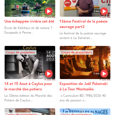
2 min
2 min
31 Juillet 2026
31 Juillet 2026
Une échappée rivière cet été
13ème Festival de la poésie
sauvage part2
Envie de fraîcheur et de nature ?
Escapado à Penne...
Le festival de la poésie sauvage
revient à La Salvetat...
Coups de projecteur
Coups de projecteurs
2 min
2 min
31 Juillet 2026
31 Juillet 2026
14 et 15 Aout à Caylus pour
Exposition de Joël Polomski
le marché des potiers
à La Tour Montsalès
La 33ème édition du Marché des
« Curriculum BD, 1986/2026 40
Potiers de Caylus...
ans de passion »...
Coups de projecteurs
Coups de projecteurs