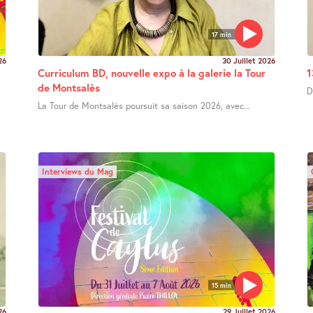
17 min
26
30 Juillet 2026
Curriculum BD, nouvelle expo à la galerie la Tour
1
de Montsalès
D
La Tour de Montsalès poursuit sa saison 2026, avec...
Interviews du Mag
15 min
26
29 Juillet 2026