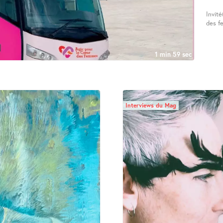
Invité
des f
1 min 59 sec
Interviews du Mag