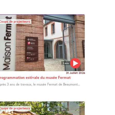
Coups de projecteurs
2 min
31 Juillet 2026
rogrammation estivale du musée Fermat
près 3 ans de travaux, le musée Fermat de Beaumont...
Coups de projecteurs