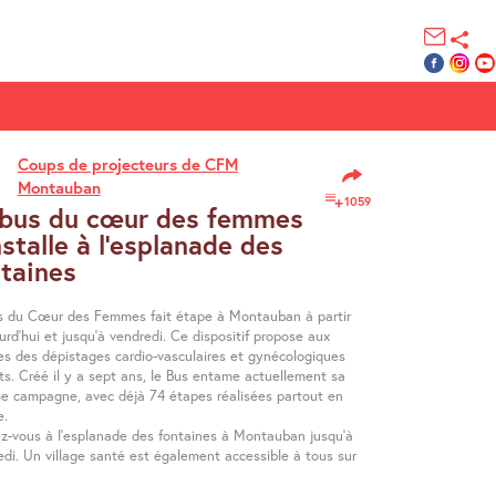
Coups de projecteurs de CFM
Montauban
1059
 bus du cœur des femmes
nstalle à l’esplanade des
ntaines
s du Cœur des Femmes fait étape à Montauban à partir
urd’hui et jusqu’à vendredi. Ce dispositif propose aux
s des dépistages cardio-vasculaires et gynécologiques
ts. Créé il y a sept ans, le Bus entame actuellement sa
me campagne, avec déjà 74 étapes réalisées partout en
e.
z-vous à l’esplanade des fontaines à Montauban jusqu’à
edi. Un village santé est également accessible à tous sur