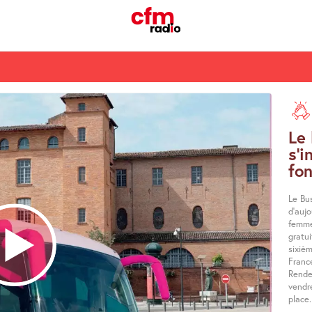
Le
s’i
fo
Le Bu
d’aujo
femme
gratui
sixiè
Franc
Rende
vendr
place.