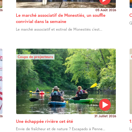
26
05 Août 2026
Le marché associatif de Monestiés, un souffle
C
convivial dans la semaine
Q
Le marché associatif et estival de Monestiés c’est...
Coups de projecteurs
2 min
26
31 Juillet 2026
Une échappée rivière cet été
1
Envie de fraîcheur et de nature ? Escapado à Penne...
L