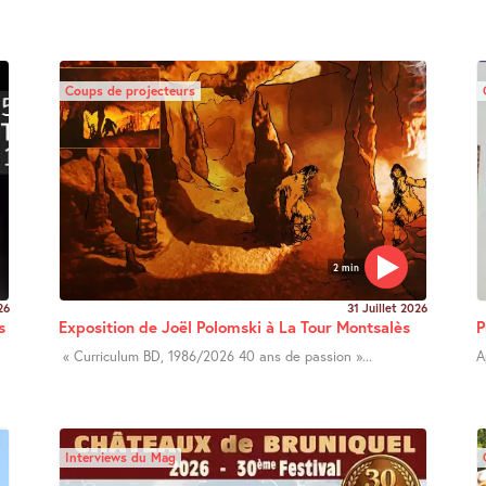
Coups de projecteurs
2 min
26
31 Juillet 2026
s
Exposition de Joël Polomski à La Tour Montsalès
P
« Curriculum BD, 1986/2026 40 ans de passion »...
A
Interviews du Mag