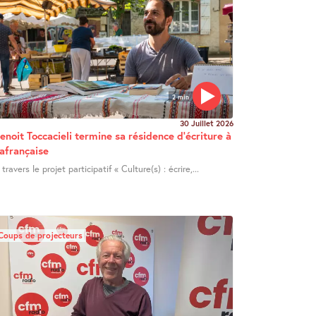
2 min
30 Juillet 2026
enoit Toccacieli termine sa résidence d’écriture à
afrançaise
 travers le projet participatif « Culture(s) : écrire,...
Coups de projecteurs