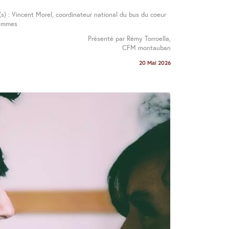
(s) : Vincent Morel, coordinateur national du bus du coeur
emmes
Présenté par Rémy Torroella,
CFM montauban
20 Mai 2026