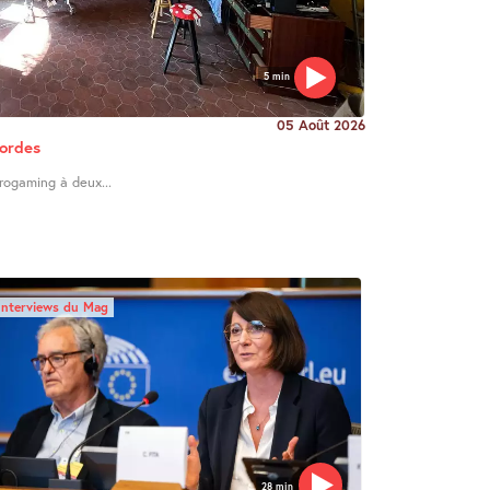
5 min
05 Août 2026
Cordes
trogaming à deux...
Interviews du Mag
28 min