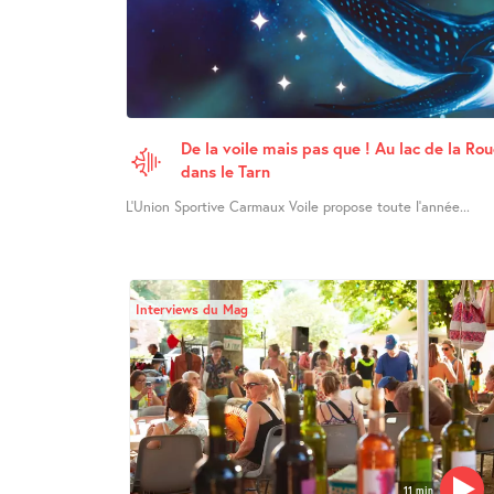
De la voile mais pas que ! Au lac de la Ro
dans le Tarn
L’Union Sportive Carmaux Voile propose toute l’année...
Interviews du Mag
11 min