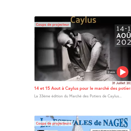
Coups de projecteur
2 min
31 Juillet 20
14 et 15 Aout à Caylus pour le marché des potier
La 33ème édition du Marché des Potiers de Caylus...
Coups de projecteurs