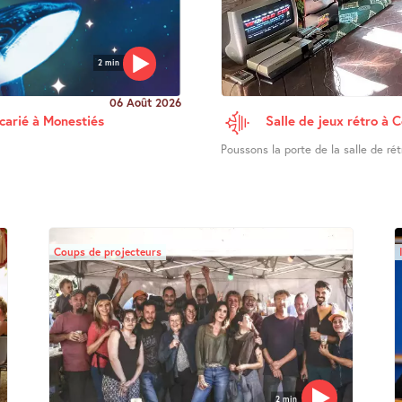
2 min
06 Août 2026
ucarié à Monestiés
Salle de jeux rétro à 
Poussons la porte de la salle de ré
Coups de projecteurs
2 min