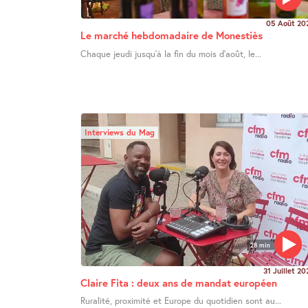
05 Août 20
Le marché hebdomadaire de Monestiès
Chaque jeudi jusqu’à la fin du mois d’août, le...
Interviews du Mag
28 min
31 Juillet 20
Claire Fita : deux ans de mandat européen
Ruralité, proximité et Europe du quotidien sont au...