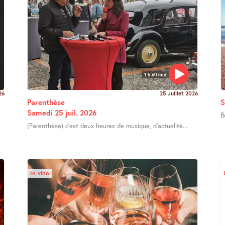
1 h 60 min
26
25 Juillet 2026
Parenthèse
S
Samedi 25 juil. 2026
.
B
(Parenthèse) c’est deux heures de musique, d’actualité...
In vino