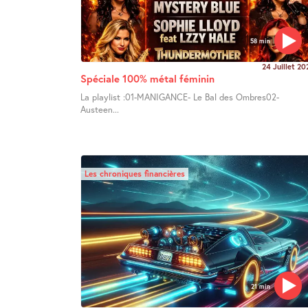
58 min
24 Juillet 20
Spéciale 100% métal féminin
La playlist :01-MANIGANCE- Le Bal des Ombres02-
Austeen...
Les chroniques financières
21 min