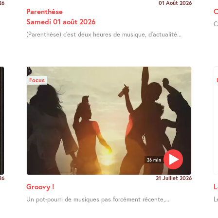
26
01 Août 2026
Parenthèse
C
Samedi 01 août 2026
C
(Parenthèse) c’est deux heures de musique, d’actualité...
Focus
26 min
26
31 Juillet 2026
Groovy !
L
Un pot-pourri de musiques pas forcément récente,...
L