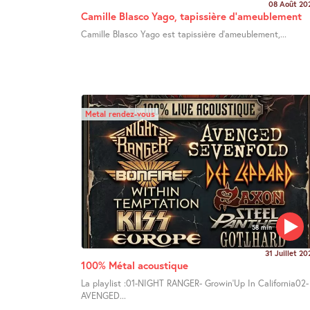
08 Août 20
Camille Blasco Yago, tapissière d’ameublement
Camille Blasco Yago est tapissière d’ameublement,...
Metal rendez-vous
58 min
31 Juillet 20
100% Métal acoustique
La playlist :01-NIGHT RANGER- Growin’Up In California02-
AVENGED...