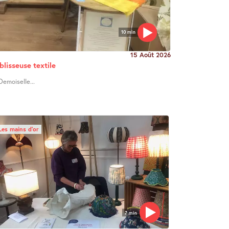
10 min
15 Août 2026
blisseuse textile
Demoiselle...
Les mains d’or
7 min