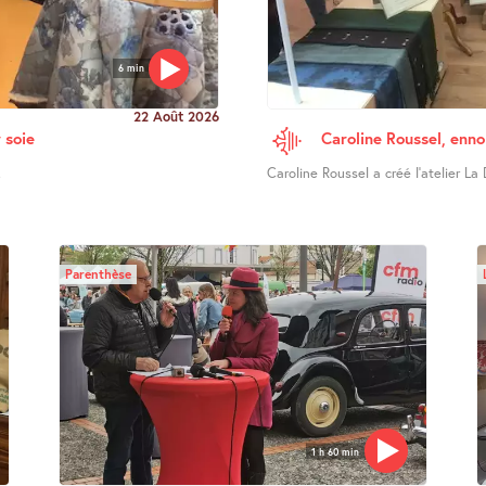
6 min
22 Août 2026
 soie
Caroline Roussel, enno
.
Caroline Roussel a créé l’atelier La 
Parenthèse
1 h 60 min