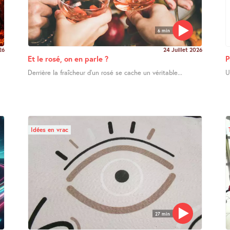
6 min
26
24 Juillet 2026
Et le rosé, on en parle ?
P
Derrière la fraîcheur d’un rosé se cache un véritable...
U
Idées en vrac
27 min