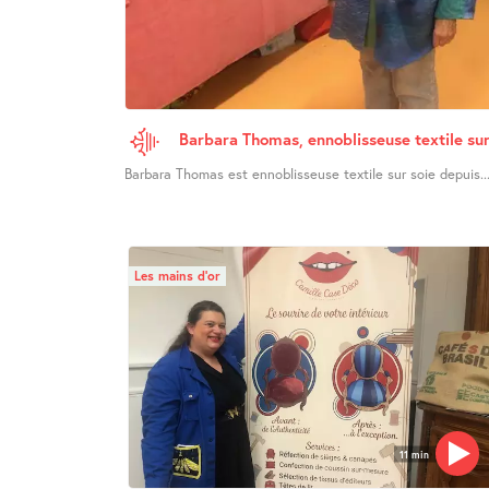
Barbara Thomas, ennoblisseuse textile sur
Barbara Thomas est ennoblisseuse textile sur soie depuis..
Les mains d’or
11 min