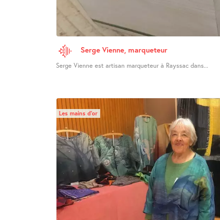
Serge Vienne, marqueteur
Serge Vienne est artisan marqueteur à Rayssac dans...
Les mains d’or