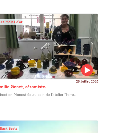
Les mains d’or
8 min
28 Juillet 2026
milie Genet, céramiste.
irection Monestiés au sein de l’atelier "Terre...
Black Beats