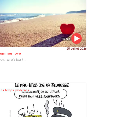
53 min
25 Juillet 2026
ummer love
ecause it’s hot ! ...
Les temps modernes