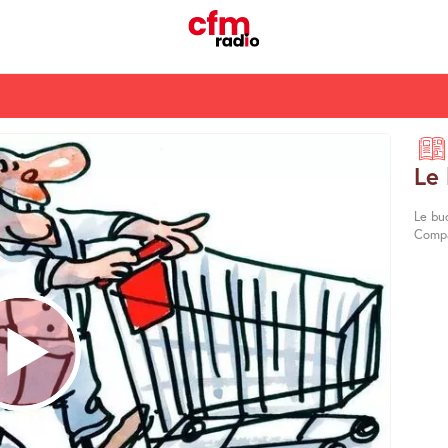
Le
Le bud
Compa