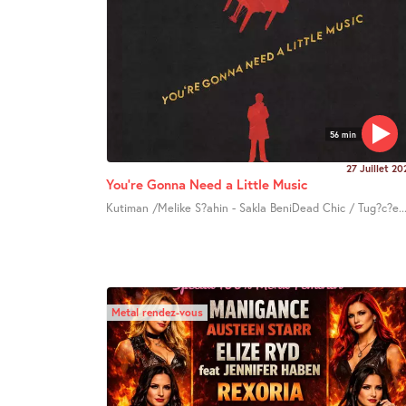
56 min
27 Juillet 20
You’re Gonna Need a Little Music
Kutiman /Melike S?ahin - Sakla BeniDead Chic / Tug?c?e..
Metal rendez-vous