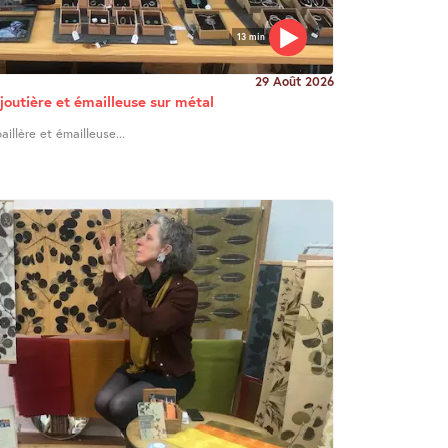
13 min
29 Août 2026
joutière et émailleuse sur métal
illère et émailleuse...