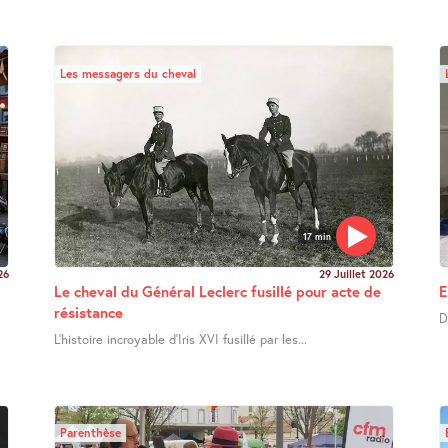
Les messagers du cheval
17 min
26
29 Juillet 2026
Le cheval du Général Leclerc fusillé pour acte de
E
résistance
D
L’histoire incroyable d’Iris XVI fusillé par les...
Parenthèse