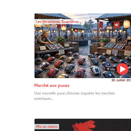
Les chroniques financières
19 min
30 Juillet 20
Marché aux puces
Une nouvelle puce chinoise inquiète les marchés
asiatiques...
Mix au matos