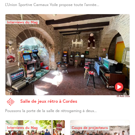
L’Union Sportive Carmaux Voile propose toute l’année...
Interviews du Mag
5 min
05 Août 2026
Salle de jeux rétro à Cordes
Poussons la porte de la salle de rétrogaming à deux...
Interviews du Mag
Coups de projecteurs