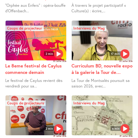
Orphée aux Enfers
Lafrançaise
"Orphée aux Enfers" : opéra-bouffe
À travers le projet participatif «
d’Offenbach...
Culture(s) : écrire,...
Coups de projecteur
Interviews du Mag
2 min
17 min
30 Juillet 2026
30 Juillet 2026
Le 8eme festival de Caylus
Curriculum BD, nouvelle expo
commence demain
à la galerie la Tour de
Montsalès
Le festival de Caylus revient dès
La Tour de Montsalès poursuit sa
vendredi pour sa...
saison 2026, avec...
Coups de projecteurs
Interviews du Mag
2 min
6 min
29 Juillet 2026
29 Juillet 2026