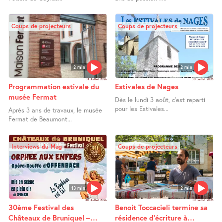
Coups de projecteurs
Coups de projecteurs
2 min
2 min
31 Juillet 2026
30 Juillet 2026
Programmation estivale du
Estivales de Nages
musée Fermat
Dès le lundi 3 août, c’est reparti
pour les Estivales...
Après 3 ans de travaux, le musée
Fermat de Beaumont...
Interviews du Mag
Coups de projecteurs
13 min
2 min
30 Juillet 2026
30 Juillet 2026
30ème Festival des
Benoit Toccacieli termine sa
Châteaux de Bruniquel –
résidence d’écriture à