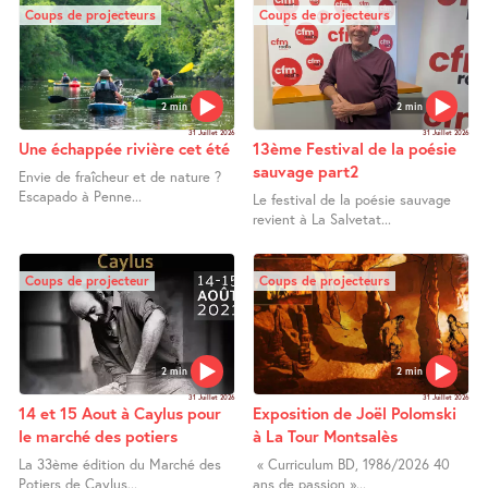
Coups de projecteurs
Coups de projecteurs
2 min
2 min
31 Juillet 2026
31 Juillet 2026
Une échappée rivière cet été
13ème Festival de la poésie
sauvage part2
Envie de fraîcheur et de nature ?
Escapado à Penne...
Le festival de la poésie sauvage
revient à La Salvetat...
Coups de projecteur
Coups de projecteurs
2 min
2 min
31 Juillet 2026
31 Juillet 2026
14 et 15 Aout à Caylus pour
Exposition de Joël Polomski
le marché des potiers
à La Tour Montsalès
La 33ème édition du Marché des
« Curriculum BD, 1986/2026 40
Potiers de Caylus...
ans de passion »...