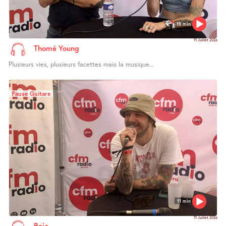
15 min
11 Juillet 2026
Thomé Young
Plusieurs vies, plusieurs facettes mais la musique...
Pause Guitare
11 min
11 Juillet 2026
Baie