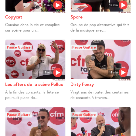
11 min
15 min
10 Juillet 2026
10 Juillet 2026
Copycat
Spore
Cousine dans la vie et complice
Groupe de pop alternative qui fait
sur scène pour un...
de la musique avec...
Pause Guitare
Pause Guitare
9 min
14 min
10 Juillet 2026
10 Juillet 2026
Les afters de la scène Pollux
Dirty Fonzy
A la fin des concerts, la fête se
Vingt ans de route, des centaines
poursuit place de...
de concerts à travers...
Pause Guitare
Pause Guitare