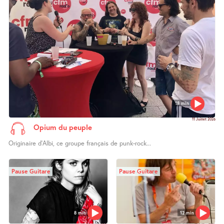
18 min
11 Juillet 2026
Opium du peuple
Originaire d’Albi, ce groupe français de punk-rock...
Pause Guitare
Pause Guitare
8 min
12 min