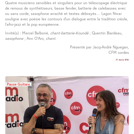
Quatre musiciens sensibles et singuliers pour un télescopage électrique
de remous de synthétiseurs, basse fender, batterie de calebasses avec
ou sans corde, saxophone arraché et textes débrayés… Lagon Nwar
souligne avec poésie les contours d’un dialogue entre la tradition créole,
l’afro-jazz et la pop européenne.
Invité(s) : Marcel Balboné,
chant-batterie-Koundé
; Quentin Biardeau,
saxophone
; Ann O’Aro,
chant.
Présenté par Jacq-André Nguegan,
CFM cordes
31 Janvier 2026
Pause Guitare