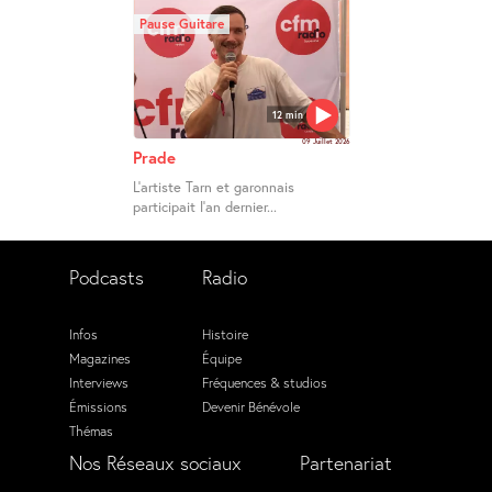
Pause Guitare
12 min
09 Juillet 2026
Prade
L’artiste Tarn et garonnais
participait l’an dernier...
Podcasts
Radio
Infos
Histoire
Magazines
Équipe
Interviews
Fréquences & studios
Émissions
Devenir Bénévole
Thémas
Nos Réseaux sociaux
Partenariat