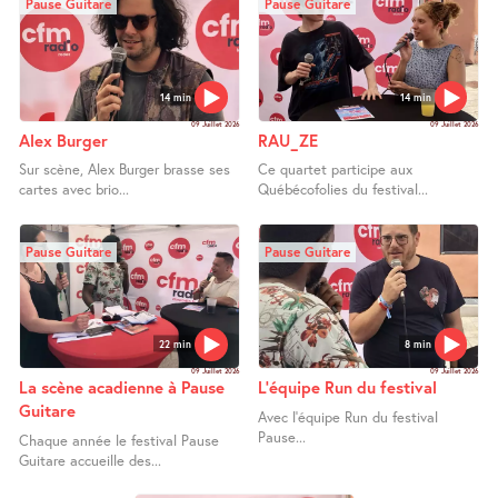
Pause Guitare
Pause Guitare
14 min
14 min
09 Juillet 2026
09 Juillet 2026
Alex Burger
RAU_ZE
Sur scène, Alex Burger brasse ses
Ce quartet participe aux
cartes avec brio...
Québécofolies du festival...
Pause Guitare
Pause Guitare
22 min
8 min
09 Juillet 2026
09 Juillet 2026
La scène acadienne à Pause
L’équipe Run du festival
Guitare
Avec l’équipe Run du festival
Pause...
Chaque année le festival Pause
Guitare accueille des...