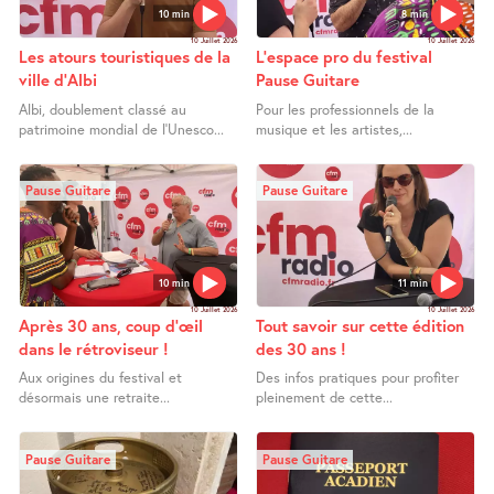
10 min
8 min
10 Juillet 2026
10 Juillet 2026
Les atours touristiques de la
L’espace pro du festival
ville d’Albi
Pause Guitare
Albi, doublement classé au
Pour les professionnels de la
patrimoine mondial de l’Unesco...
musique et les artistes,...
Pause Guitare
Pause Guitare
10 min
11 min
10 Juillet 2026
10 Juillet 2026
Après 30 ans, coup d’œil
Tout savoir sur cette édition
dans le rétroviseur !
des 30 ans !
Aux origines du festival et
Des infos pratiques pour profiter
désormais une retraite...
pleinement de cette...
Pause Guitare
Pause Guitare