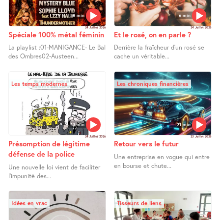
58 min
6 min
24 Juillet 2026
24 Juillet 2026
Spéciale 100% métal féminin
Et le rosé, on en parle ?
La playlist :01-MANIGANCE- Le Bal
Derrière la fraîcheur d’un rosé se
des Ombres02-Austeen...
cache un véritable...
Les temps modernes
Les chroniques financières
13 min
21 min
24 Juillet 2026
23 Juillet 2026
Présomption de légitime
Retour vers le futur
défense de la police
Une entreprise en vogue qui entre
en bourse et chute...
Une nouvelle loi vient de faciliter
l’impunité des...
Idées en vrac
Tisseurs de liens