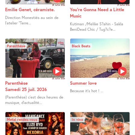
28 Juillet 2026
27 Juillet 2026
Emilie Genet, céramiste.
You’re Gonna Need a Little
Music
Direction Monestiés au sein de
l’atelier "Terre...
Kutiman /Melike S?ahin - Sakla
BeniDead Chic / Tug?c?e...
Parenthèse
Black Beats
1 h 60 min
53 min
25 Juillet 2026
25 Juillet 2026
Parenthèse
Summer love
Samedi 25 juil. 2026
Because it’s hot ! ...
(Parenthèse) c’est deux heures de
musique, d’actualité...
Metal rendez-vous
In vino