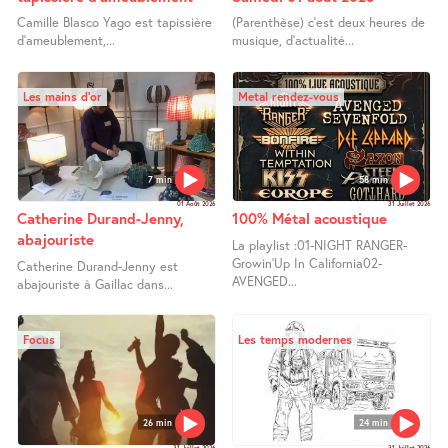
Camille Blasco Yago est tapissière
(Parenthèse) c’est deux heures de
d’ameublement,...
musique, d’actualité...
Les mains d’or
Metal rendez-vous
7 min
58 min
01 Août 2026
31 Juillet 2026
Catherine Durand-Jenny,
100% Métal acoustique
abajouriste
La playlist :01-NIGHT RANGER-
Growin’Up In California02-
Catherine Durand-Jenny est
AVENGED...
abajouriste à Gaillac dans...
Focus
Les temps modernes
26 min
24 min
31 Juillet 2026
31 Juillet 2026