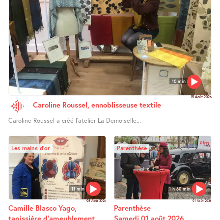
10 min
15 Août 2026
Caroline Roussel, ennoblisseuse textile
Caroline Roussel a créé l’atelier La Demoiselle...
Les mains d’or
Parenthèse
11 min
1 h 60 min
08 Août 2026
01 Août 2026
Camille Blasco Yago,
Parenthèse
tapissière d’ameublement
Samedi 01 août 2026