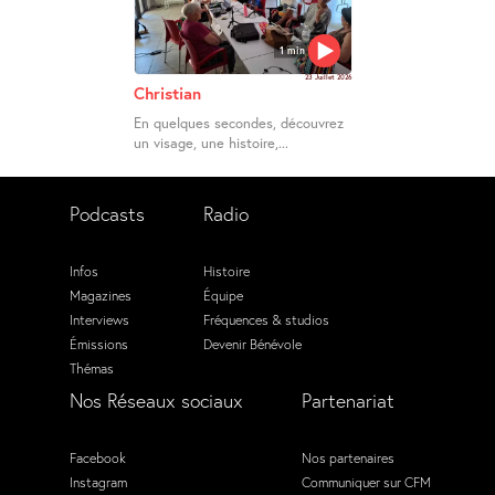
1 min
23 Juillet 2026
Christian
En quelques secondes, découvrez
un visage, une histoire,...
Podcasts
Radio
Infos
Histoire
Magazines
Équipe
Interviews
Fréquences & studios
Émissions
Devenir Bénévole
Thémas
Nos Réseaux sociaux
Partenariat
Facebook
Nos partenaires
Instagram
Communiquer sur CFM