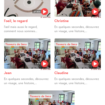
27 min
1 min
23 Juillet 2026
23 Juillet 2026
l’oeil, le regard
Christine
l’œil mais aussi le regard,
En quelques secondes, découvrez
comment nous sommes...
un visage, une histoire,...
Tisseurs de liens
Tisseurs de liens
1 min
1 min
23 Juillet 2026
23 Juillet 2026
Jean
Claudine
En quelques secondes, découvrez
En quelques secondes, découvrez
un visage, une histoire,...
un visage, une histoire,...
Tisseurs de liens