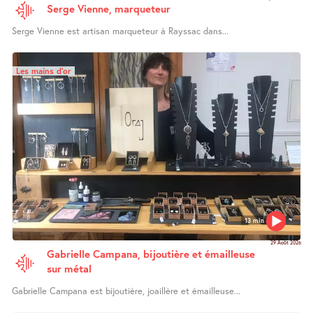
Serge Vienne, marqueteur
Serge Vienne est artisan marqueteur à Rayssac dans...
Les mains d’or
13 min
29 Août 2026
Gabrielle Campana, bijoutière et émailleuse
sur métal
Gabrielle Campana est bijoutière, joaillère et émailleuse...