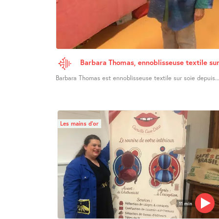
Barbara Thomas, ennoblisseuse textile sur
Barbara Thomas est ennoblisseuse textile sur soie depuis..
Les mains d’or
11 min