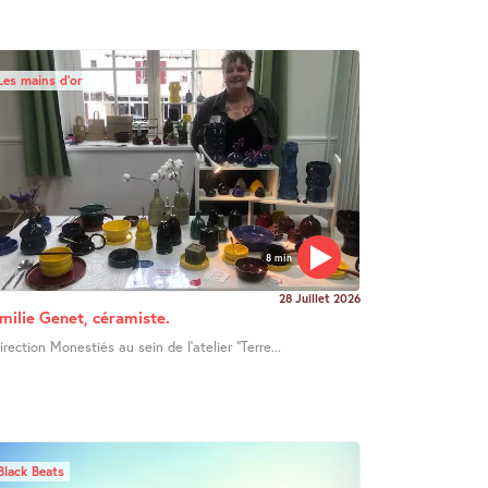
Les mains d’or
8 min
28 Juillet 2026
milie Genet, céramiste.
irection Monestiés au sein de l’atelier "Terre...
Black Beats