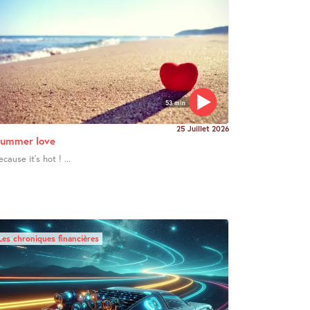
53 min
25 Juillet 2026
ummer love
ecause it’s hot ! ...
Les chroniques financières