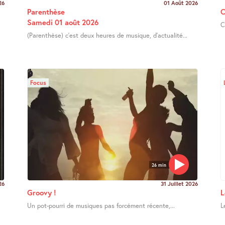
26
01 Août 2026
Parenthèse
C
Samedi 01 août 2026
C
(Parenthèse) c’est deux heures de musique, d’actualité...
Focus
26 min
26
31 Juillet 2026
Groovy !
L
Un pot-pourri de musiques pas forcément récente,...
L