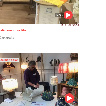
10 min
15 Août 2026
blisseuse textile
Demoiselle...
Les mains d’or
7 min