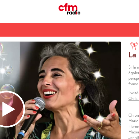
La 
Si la
égale
perspe
forme
Invité
Chris
Chron
Marie
Flore
Maxen
Jenni