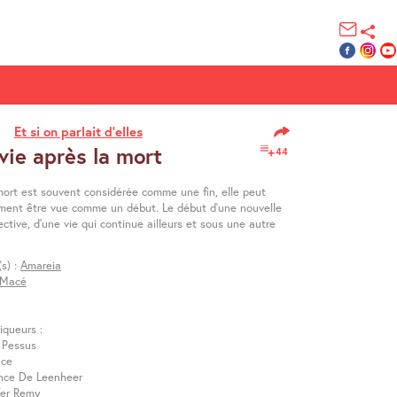
Et si on parlait d’elles
vie après la mort
44
 mort est souvent considérée comme une fin, elle peut
ment être vue comme un début. Le début d’une nouvelle
ctive, d’une vie qui continue ailleurs et sous une autre
.
(s) :
Amareia
 Macé
iqueurs :
 Pessus
nce
ce De Leenheer
fer Remy