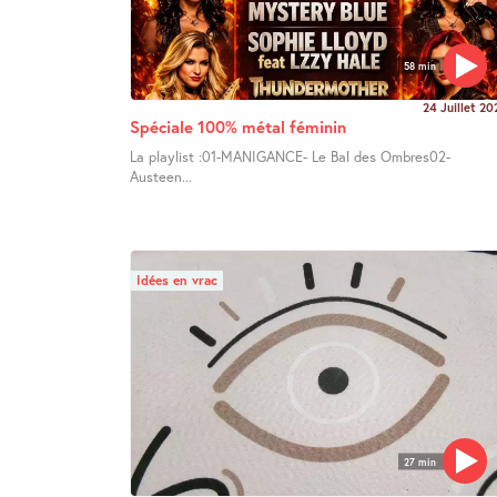
58 min
24 Juillet 20
Spéciale 100% métal féminin
La playlist :01-MANIGANCE- Le Bal des Ombres02-
Austeen...
Idées en vrac
27 min