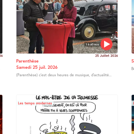
1 h 60 min
26
25 Juillet 2026
Parenthèse
S
Samedi 25 juil. 2026
.
B
(Parenthèse) c’est deux heures de musique, d’actualité...
Les temps modernes