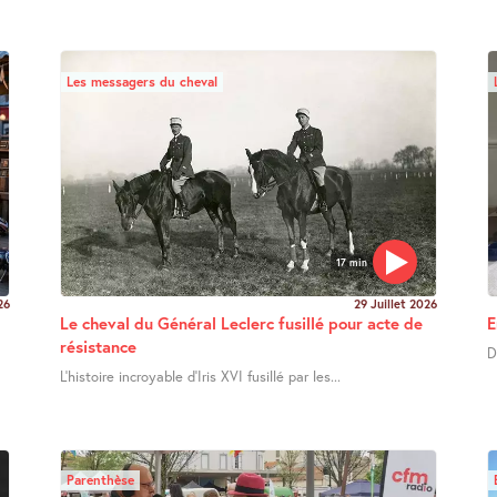
Les messagers du cheval
17 min
26
29 Juillet 2026
Le cheval du Général Leclerc fusillé pour acte de
E
résistance
D
L’histoire incroyable d’Iris XVI fusillé par les...
Parenthèse