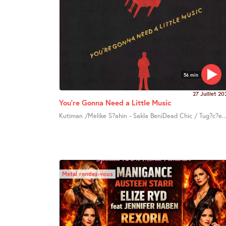
56 min
27 Juillet 20
You’re Gonna Need a Little Music
Kutiman /Melike S?ahin - Sakla BeniDead Chic / Tug?c?e..
Metal rendez-vous