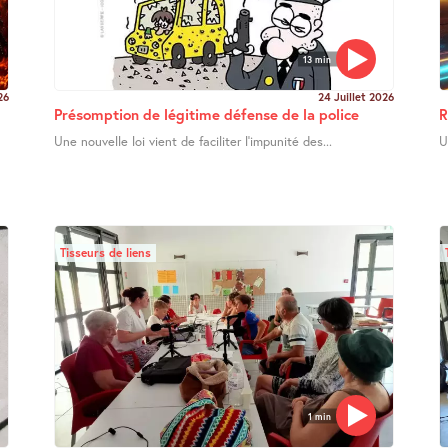
13 min
26
24 Juillet 2026
Présomption de légitime défense de la police
R
Une nouvelle loi vient de faciliter l’impunité des...
U
Tisseurs de liens
1 min