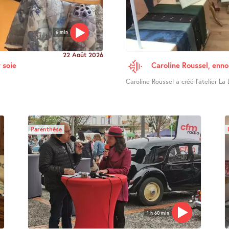
6 min
22 Août 2026
 soie
Caroline Roussel, enno
.
Caroline Roussel a créé l’atelier La 
Parenthèse
1 h 60 min