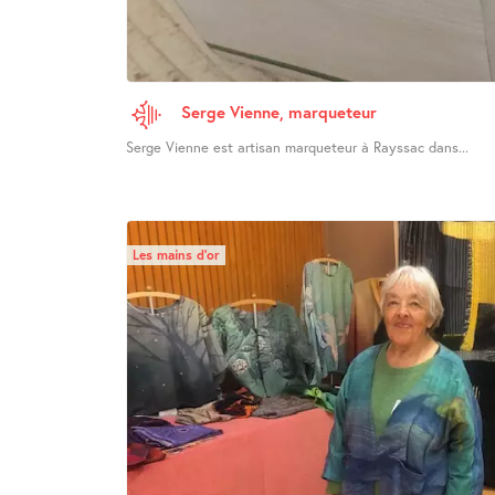
Serge Vienne, marqueteur
Serge Vienne est artisan marqueteur à Rayssac dans...
Les mains d’or