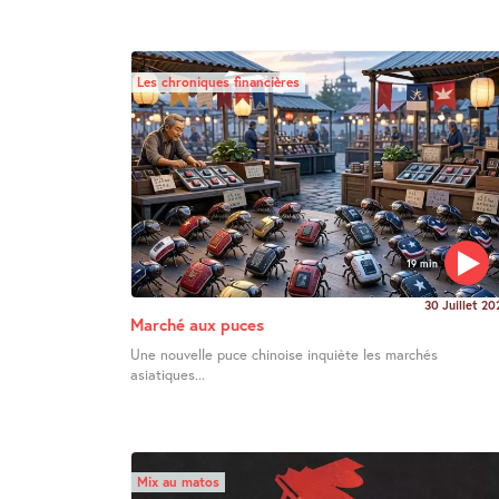
Les chroniques financières
19 min
30 Juillet 20
Marché aux puces
Une nouvelle puce chinoise inquiète les marchés
asiatiques...
Mix au matos