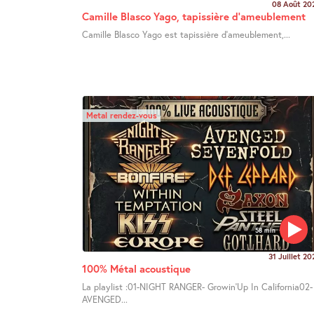
08 Août 20
Camille Blasco Yago, tapissière d’ameublement
Camille Blasco Yago est tapissière d’ameublement,...
Metal rendez-vous
58 min
31 Juillet 20
100% Métal acoustique
La playlist :01-NIGHT RANGER- Growin’Up In California02-
AVENGED...